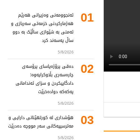
01
ئەنجوومەنی وەزیرانی هەرێم
هەژمارکردنی خزمەتی سەربازی و
ئەمنی بە شێوازی ساڵێک بە دوو
ساڵ پەسەند کرد
5/8/2026
02
دەقی پرۆژەیاسای پرۆسەی
چارەسەری بڵاوکرایەوە؛
دادگاییکردن و سزای ئەندامانی
پەکەکە دوادەخرێت
5/8/2026
03
هۆشداری لە کورتهێنانی دارایی و
مەترسییەکانی سەر مووچە دەدرێت
5/8/2026