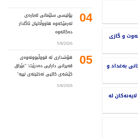
04
پۆلیسی سلێمانی لەبارەی
تەرمێکەوە هاووڵاتیان ئاگادار
دەکاتەوە
ەوت و گازی
5/8/2026
05
هۆشداری لە قووڵبوونەوەی
نی بەغداد و
قەیرانی دارایی دەدرێت؛ "عێراق
کێشەی کاتیی نەختینەی نییە"
5/8/2026
ایەنەکان لە