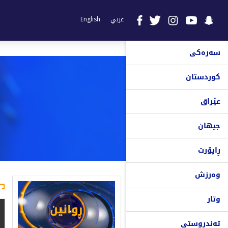
عربي
English
سەرەکی
کوردستان
عێراق
جیهان
ڕاپۆرت
وەرزش
وتار
تەندروستی