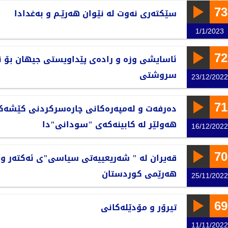
73
سێکتەری نەوت لە نێوان هەرێـم و بەغدادا
1/1/2023
72
ئاسایشی وزە و رادەی پێداویستی جیهان بۆ ن
سروشتی
23/12/2022
71
دەرفەت و لەمپەرەکانی چارەسرکردنی کێشەکا
هەولێر لە کابینەکەی "سودانی"دا
16/12/2022
70
قەیران لە " شەریعییەتی سیاسی"ی ئەکتەر و ل
هەرێمی کوردستان
25/11/2022
69
تیرۆر و مۆدێلەکانی
11/11/2022