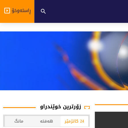
ڕاستەوخۆ
زۆرترین خوێندراو
24 کاتژمێر
هەفتە
مانگ