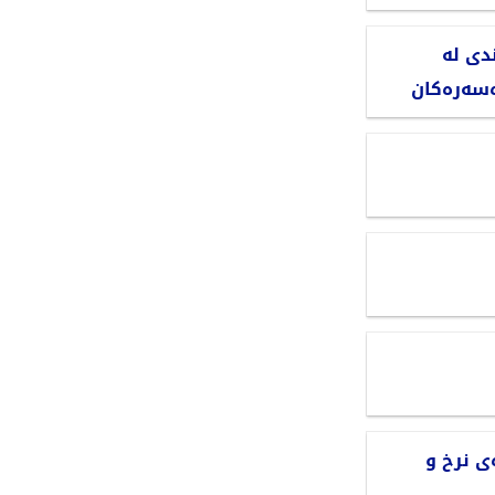
دی لە
ەسەرەکان
ی نرخ و