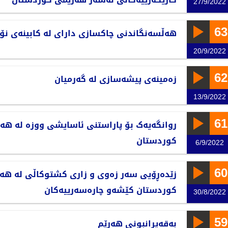
27/9/2022
63
هەڵسەنگاندنی چاکسازی دارای لە کابینەی نۆ
20/9/2022
62
زەمینەی پیشەسازی لە گەرمیان
13/9/2022
61
روانگەیەک بۆ پاراستنی ئاسایشی ووزە لە هە
کوردستان
6/9/2022
60
زێدەڕۆیی سەر زەوی و زاری کشتوکاڵی لە هە
کوردستان کێشەو چارەسەرییەکان
30/8/2022
59
بەقەیرانبونی هەرێم