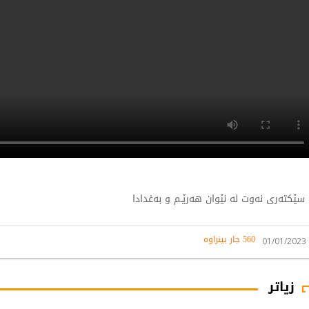
سێکتەری نەوت لە نێوان هەرێـم و بەغدادا
560 جار بینراوە
01/01/2023
زیاتر