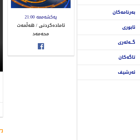
بەرنامەکان
یەکشەممە 21:00
ئامادەکردنى / هەڵمەت
ئابوری
محەمەد
گـــەلەری
تاگەکان
ئەرشیف