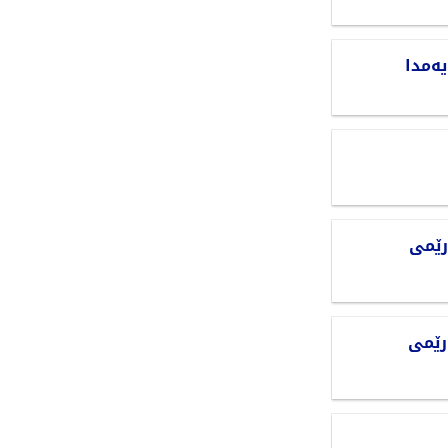
یەمدا
رێمی
رێمی