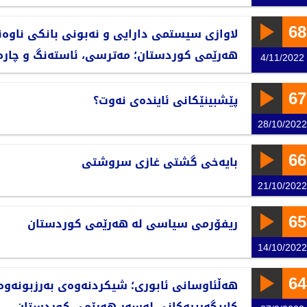
68
لاوازی سیستمی دارایی و نەبونی بانکی ناوەن
هەرێمی کوردستان؛ مەترسی، ئاستەنگ و چار
4/11/2022
67
پێشبینێکانی ئایندەی نەوت؟
28/10/2022
66
بایەخی گشتی غازی سروشتی
21/10/2022
65
ریفۆرمی سیاسی لە هەرێمی کوردستان
14/10/2022
64
هەڵئاوسانی ئابوری؛ شیکردنەوەی بەرزبونەوە
کاریگەرییەکانی لەسەر هەرێمی کوردستان