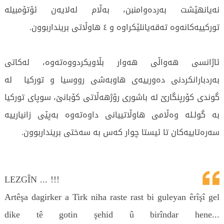
نەیانهێشت بەردەوامنبن، بەڵام لەلایەن ئۆتۆمبیلە
تورکییەکانەوە تەقەیانلێکراوە و ٤ هاوڵاتی برینداربوون.
ئاژانسی هەواڵی هەوار بڵاویکردووەتەوە، لەکاتی
بەردبارانکردنی دەورییەی هاوبەشی رووسیا و تورکیا لە
گوندی کۆرپنگارێ لە باشوری رۆژهەڵاتی کۆبانێ، سوپای تورکیا
بە گولـلە وەڵامی هاوڵاتییانی داوەتەوە بەپێی زانیارییە
سەرەتاییەکان تا ئیستا چوار کەس بە سەختی برینداربوون.
LEZGÎN ... !!!
Artêşa dagirker a Tirk niha raste rast bi guleyan êrîşî gel
dike tê gotin şehid û birîndar hene...