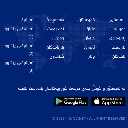
سەرەکی
کوردستان
هەمەڕەنگ
ئەرشیف
دەربارە
عێراق
تەندروستی
ئەرشیفی پێشوو
(1)
پەیوەندی
جیهان
وەرزش
ئەرشیفی پێشوو
ئەرشیف
ئابوری
بەرنامەکان
(2)
تاگەکان
وتار
گـــەلەری
ئەرشیفی پێشوو
(3)
لە ئەپستۆر و گوگڵ پلەی خزمەت گوزاریەکانمان بەدەست بهێنە
©
2026
- KNNC.NET / ALL RIGHT RESERVED