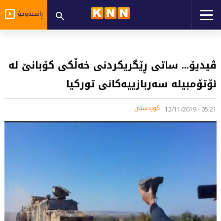
ڕاستەوخۆ
ڤیدیۆ... ساتی ڕێگریکردنی خەڵکی کۆبانێ لە
ئۆتۆمبیلە سەربازییەکانی تورکیا
کوردستان
05:21 - 12/11/2019