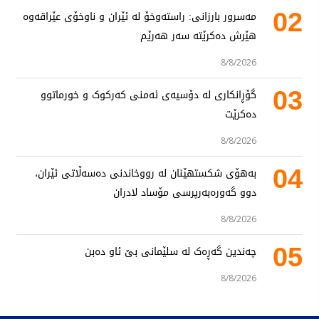
02
مەسرور بارزانی: راستەوخۆ لە ئێران و ناوخۆی عێراقەوە
هێرش دەکرێتە سەر هەرێم
8/8/2026
03
گۆڕانکاری لە دۆسیەی ئەمنی کەرکوک و خورماتوو
دەکرێت
8/8/2026
04
بەهۆی شکستهێنان لە رووخاندنی دەسەڵاتی ئێران،
دوو گەورەبەرپرسی مۆساد لادران
8/8/2026
05
چەندین گەڕەک لە سلێمانی بێ ئاو دەبن
8/8/2026