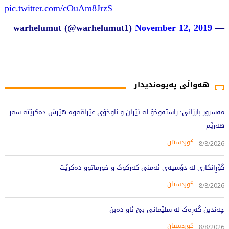
pic.twitter.com/cOuAm8JrzS
November 12, 2019
— warhelumut (@warhelumut1)
1895 جار خوێندراوەتەوە
هەواڵی پەیوەندیدار
مەسرور بارزانی: راستەوخۆ لە ئێران و ناوخۆی عێراقەوە هێرش دەکرێتە سەر
هەرێم
کوردستان
8/8/2026
گۆڕانکاری لە دۆسیەی ئەمنی کەرکوک و خورماتوو دەکرێت
کوردستان
8/8/2026
چەندین گەڕەک لە سلێمانی بێ ئاو دەبن
کوردستان
8/8/2026