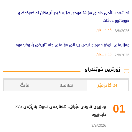
ئەرشەد ساڵحی داوای هێشتنەوەی هێزە فیدراڵییەکان لە کەرکوک و
خورماتوو دەکات
کوردستان
8/8/2026
وەزارەتی ناوخۆ مەرج و نرخی پێدانی مۆڵەتی جام تاریکی بڵاوکردەوە
کوردستان
7/8/2026
زۆرترین خوێندراو
24 کاتژمێر
هەفتە
مانگ
01
وەزیری نەوتی عێراق: هەناردەی نەوت بەڕێژەی 75٪
دابەزیوە
8/8/2026