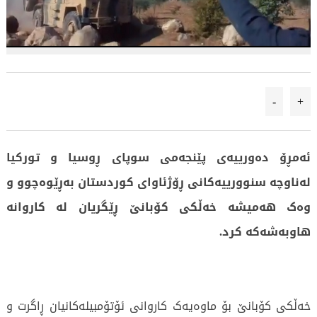
-
+
ئەمڕۆ دەورییەی پێنجەمی سوپای ڕوسیا و تورکیا
لەناوچە سنوورییەکانی ڕۆژئاوای کوردستان بەڕێوەچوو و
وەک هەمیشە خەڵكی کۆبانێ ڕێگریان لە کاروانە
هاوبەشەکە کرد.
خەڵکی کۆبانێ بۆ ماوەیەک کاروانی ئۆتۆمبیلەکانیان ڕاگرت و