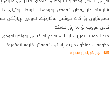
بەپێی یاسای بودجە و بڕیارەکانی دادگای فیدراڵی، عێراق پاب
شایستە داراییەکان. ئەوەی ڕوودەدات زۆرجار ڕۆتینی دار
تەمومژاوی بۆ کات کوشتن بەکاردێت، لەوەی بڕیارێکی فە
کاتی مووچە بۆ ٤٥ ڕۆژ هەبێت.
میدیا دەبێت بەرپرسیار بێت، بەڵام لە غیابی ڕوونکردنەوەی
حکومەت، دەنگۆ دەبێتە ڕاستی، ئەمەش کارەساتەکەیە!
1485 جار خوێندراوەتەوە