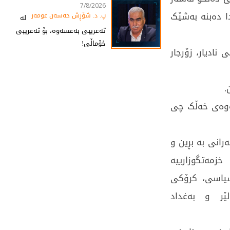
7/8/2026
دا دەبنە بەشێک
پ. د. شۆڕش حەسەن عومەر
لە
تەعریبی بەعسەوە، بۆ تەعریبی
خۆماڵی!
نادیار، زۆرجار
.
نەوەی خەڵک چی
رانی بە بڕین و
زمەتگوزارییە
 سیاسی، کرۆکی
ێر و بەغداد