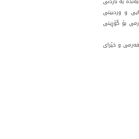
ەندە بە ناردنی
ایی و وردبینی
رمی بۆ گۆڕینی
 فەرمی و خێرای