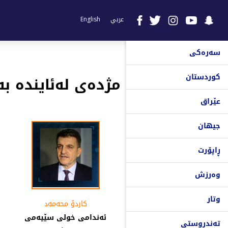
عربي
English
سەرەکی
کوردستان
مژدەی لەئایندە بە٤٥ رۆژ مووچەوەردەگرین 
عێراق
جیهان
ڕاپۆرت
وەرزش
وتار
کاردۆ محەمەد
ئەندامى خولى سێیەمى
تەندروستی