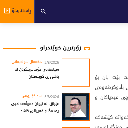
ڕاستەوخۆ
زۆرترین خوێندراو
د.کەمال سولەیمانی
2/8/2026
سیاسەتی خۆتەعریبکردن لە
ست بێت یان بۆ
باشووری کوردستان
دەبنە هۆی بڵاوکردنەوەی
چی میدیاکان و
سەرکۆ یونس
5/8/2026
عێراق، لە نێوان دەوڵەمەندیی
یەدەگ و قەیرانی کاشدا
کەواتە کێشەکە
ی دەنگۆ لەسەر