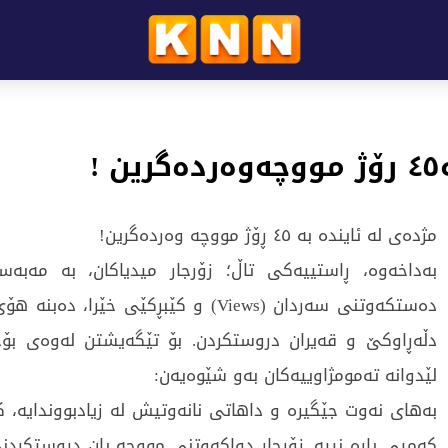
!
مژدەی لە ئایندە بە ٤٥ ڕۆژ مووچە وەردەگرین!
بەداخەوە، ڕاستییەکی تاڵ؛ زۆرجار میدیاکان، بە مەبە
دەستکەوتنی سەردان (Views) و کێبڕکێی خێرا، 
دڵەڕاوکێ و قەیران دروستکردن. بۆ تێگەیشتن لەوەی بۆ
لێدوانە تەمومژاوییەکان بەو شێوەیەن:
بەهای نەوت جێگیرە و داهاتی نانەوتیش لە زیادبووندایە، 
کەمیی پارە نییە. زۆرجار دواکەوتنی مووچە یان دروستکردن