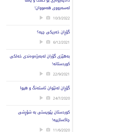
دادپەروەری بۆ گشت و یاسا
لەسەرووی هەمووان!
10/3/2022
گۆڕان خەریکی چیە؟
6/12/2021
بەهێزی گۆران لەبەرژەوەندی خەلکی
کوردستانە!
22/9/2021
گۆڕان لەنێوان ئاستەنگ و هیوا
24/7/2020
کوردستان پێویستی بە شۆڕشی
چاکسازییە!
11/6/2020