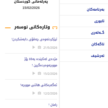
پەرلەمانى کوردستان
15/02/2026
بەرنامەکان
ئابوری
وتارەکانی نوسەر
گـــەلەری
تیژکردنەوەی چەقۆی دابەشکردن!
تاگەکان
21/5/2026
ئەرشیف
مژدەی لەئایندە بە٤٥ رۆژ
مووچەوەردەگرین !
15/2/2026
ئەگەرەکانی هاتنی مووچە!
12/2/2026
رامان !