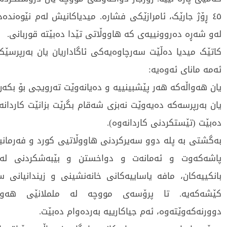
٤٥ ڕۆژ جارێک، ئامرازێکی فشارە. میدیاکانیش لەم نێوەندە
لەو شەڕە دەروونییەی کە هاووڵاتی تێدا دەبێتە قوربانی.
کاتێک میدیا دەڵێت سەرچاوەیەکی ئاگاداریان یان بەرپرسێکی 
ئەمە مانای ئەوەیە:
یان هەواڵەکە هەر پێشبینییە و دەیانەوێت تەرویجی بۆ بکەن
یان بەرپرسەکە دەیەوێت نەبزی شەقام بگرێت بزانێت کاردا
دەبێت (تێستکردنی کاردانەوە).
بەگشتی بە پلە دوو سەیرکردنی هاووڵاتیی کورد و فەرمانبە
پاشەکەوت و ئەمانەت و دواخستن و بێبەشکردنی لە خ
بانکییەکان، مافە یاساییەکانی خانەنشینی و زیندانیانی
کێشەکەیە. تا پرۆسەی مووچە لە ململانێی هەول
دوورنەکەوێتەوە، ئەم جیاکارییە بەردەوام دەبێت.