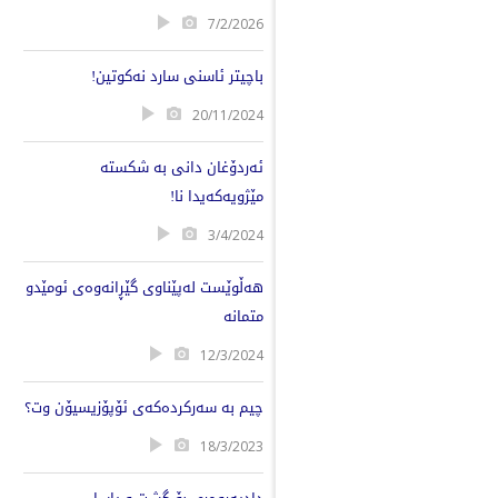
7/2/2026
باچیتر ئاسنی سارد نەکوتین!
20/11/2024
ئەردۆغان دانی بە شکستە
مێژویەکەیدا نا!
3/4/2024
هەڵوێست لەپێناوی گێڕانەوەی ئومێدو
متمانە
12/3/2024
چیم بە سەرکردەکەی ئۆپۆزیسیۆن وت؟
18/3/2023