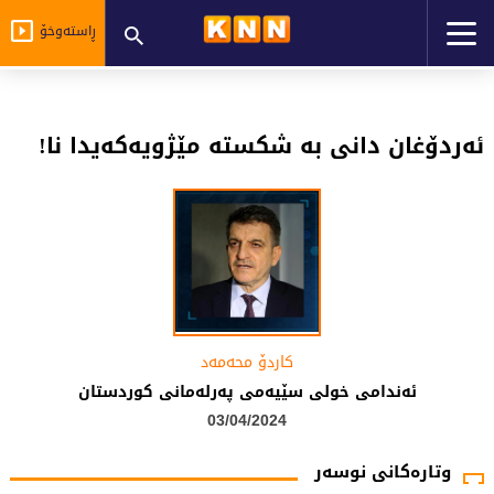
ڕاستەوخۆ
ئەردۆغان دانی بە شکستە مێژویەکەیدا نا!
کاردۆ محەمەد
ئەندامى خولى سێیەمى پەرلەمانى کوردستان
03/04/2024
وتارەکانی نوسەر