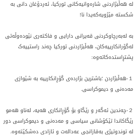
لە هەڵبژاردنی شارەوانیەکانی تورکیا، ئەردۆغان دانی بە
شکستە مێژویەکەیدا نا!
بە لەبەرچاوکردنی قەیرانی دارایی و فاکتەری نێودەوڵەتی
لەگۆرانکارییەکان، هەڵبژاردنی تورکیا چەند راستییەک
پشتڕاستدەکاتەوە:
１-هەڵبژاردن ؛باشترین بژاردەی گۆڕانکارییە بە شێوازی
مەدەنی و دیموکراسی.
２-چەندین ئەگەر و رێگاو بۆ گۆڕانکاری هەیە، لەناو هەمو
رێگاکاندا تێکۆشانی سیاسی و مەدەنی و دیموکراسی دور
لە توندوتیژی بەقازانجی عەدالەت و ئازادی دەشکێتەوە.