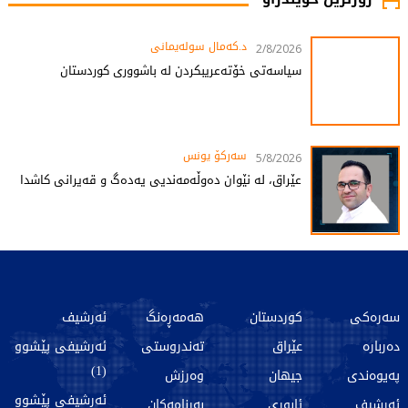
د.کەمال سولەیمانی
2/8/2026
سیاسەتی خۆتەعریبکردن لە باشووری کوردستان
سەرکۆ یونس
5/8/2026
عێراق، لە نێوان دەوڵەمەندیی یەدەگ و قەیرانی کاشدا
سەرەکی
کوردستان
هەمەڕەنگ
ئەرشیف
دەربارە
عێراق
تەندروستی
ئەرشیفی پێشوو
(1)
پەیوەندی
جیهان
وەرزش
ئەرشیفی پێشوو
ئەرشیف
ئابوری
بەرنامەکان