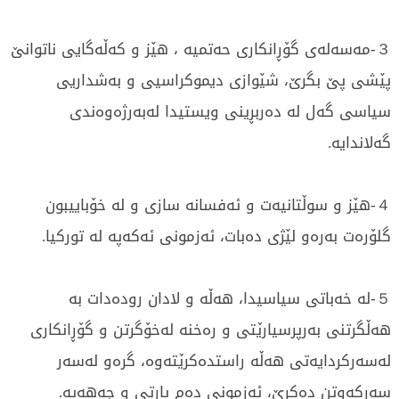
３-مەسەلەی گۆڕانکاری حەتميه ، هێز و کەڵەگایی ناتوانێ
پێشی پێ بگرێ، شێوازی دیموکراسیی و بەشداریی
سیاسی گەل لە دەربڕینی ویستیدا لەبەرژەوەندی
گەلاندایە.
４-هێز و سوڵتانیەت و ئەفسانە سازی و لە خۆباییبون
گلۆرەت بەرەو لێژی دەبات، ئەزمونی ئەکەپە لە تورکیا.
５-لە خەباتی سیاسیدا، هەڵە و لادان رودەدات بە
هەڵگرتنی بەرپرسیارێتی و رەخنە لەخۆگرتن و گۆڕانکاری
لەسەرکردایەتی هەڵە راستدەکرێتەوە، گرەو لەسەر
سەرکەوتن دەکرێ، ئەزمونی دەم پارتی و جەهەپە.