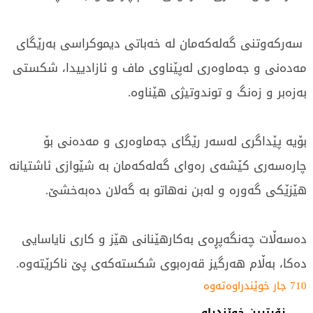
سەرکەوتنی گەلەکەمان لە خەباتی دیموکراسی بەرێگای
مەدەنی و جەماوەری لەپێناوی ماف و ئازادییدا، شکستی
بەزەبر و زەنگ و توندوتیژی هێناوە.
بۆیە پێداگری لەسەر رێگای جەماوەری و مەدەنی بۆ
چارەسەری کێشەی رەوای گەلەکەمان بە شێوازی ئاشتیانە
هێزێکی گەورە و لەبن نەهاتو بە گەلان دەبەخشێ.
دەسەڵات چەنگەپڕەی بەکارهێنانی هێز و کاری نایاسایی
دەکا، بەڵام هەرگیز قەرەبوی شکستەکەی پێ ناکرێتەوە.
710 جار خوێندراوەتەوە
زۆرترین خوێندراو