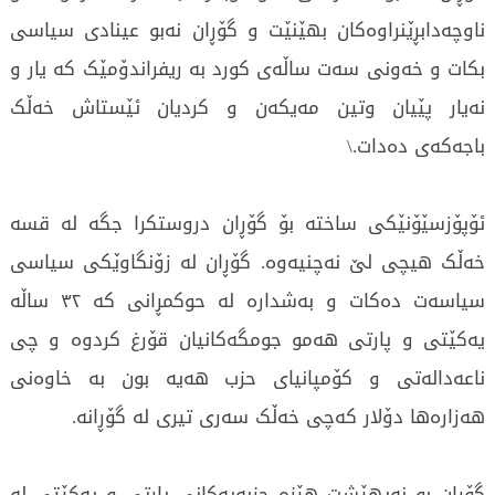
ناوچەدابڕێنراوەکان بھێنێت و گۆڕان نەبو عینادی سیاسی
بکات و خەونی سەت ساڵەی کورد بە ریفراندۆمێک کە یار و
نەیار پێیان وتین مەیکەن و کردیان ئێستاش خەڵک
باجەکەی دەدات.\
ئۆپۆزسێۆنێکی ساختە بۆ گۆڕان دروستکرا جگە لە قسە
خەڵک ھیچی لێ نەچنیەوە. گۆڕان لە زۆنگاوێکی سیاسی
سیاسەت دەکات و بەشدارە لە حوکمڕانی کە ٣٢ ساڵە
یەکێتی و پارتی ھەمو جومگەکانیان قۆرغ کردوە و چی
ناعەدالەتی و کۆمپانیای حزب ھەیە بون بە خاوەنی
ھەزارەھا دۆلار کەچی خەڵک سەری تیری لە گۆڕانە.
گۆڕان بو نەیھێشت ھێزە حزبەیەکانی پارتی و یەکێتی لە