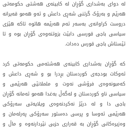
لە دوای بەشداری گۆڕان لە کابینەی ھەشتی حکومەتی
ھەرێم و بەرۆک گرتنی شەڕی داعش و ئەو ھەمو قەیرانە
دروست کراوانەی بەسەر ئەم ھەرێمە ھاتوە تاکە ھێزی
سیاسی باجی قورسی دابێت بزوتنەوەی گۆڕان بوە و تا
ئێستاش باجی قورس دەدات.
کە گۆڕان بەشداری کابینەی ھەشتەمی حکومەتی کرد
ئەوکات بودجەی کوردستان بڕدرا بو و شەڕی داعش و
کەمبونەوەی فرۆشی نەوت و ململانێی ھەرێمی و
سیاسی ناو کوردستان و لەگەڵ بەغدا ھەمو ئەمانە گۆڕان
باجی دا و لە درێژ نەکردنەوەی ویلایەتی سەرۆکی
ھەرێمی ئەوسا و پرسی دەستور سەرۆکی پەرلەمان و
وەزیرەکانی گۆڕان بە قەراری حزبی نێردارنەوە و ماڵ و