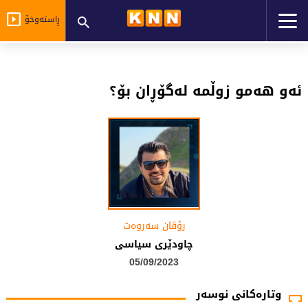
ڕاستەوخۆ
ئەو ھەمو زوڵمە لەگۆڕان بۆ؟
رۆڤان سەروەت
چاودێرى سیاسى
05/09/2023
وتارەکانی نوسەر