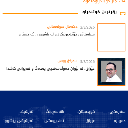
734 جار خوێندراوەتەوە
زۆرترین خوێندراو
د.کەمال سولەیمانی
2/8/2026
سیاسەتی خۆتەعریبکردن لە باشووری کوردستان
سەرکۆ یونس
5/8/2026
عێراق، لە نێوان دەوڵەمەندیی یەدەگ و قەیرانی کاشدا
سەرەکی
کوردستان
هەمەڕەنگ
ئەرشیف
دەربارە
عێراق
تەندروستی
ئەرشیفی پێشوو