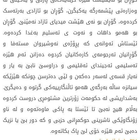
وەزارەتی پێشمەرگە یەکبگرن، گۆڕان بو ئازادی بەرتەسک
کردەوە، گۆڕان بو نەی ھێشت میدیای ئازاد نەمێنێ. گۆڕان
بو ھەمو داھات و نەوت ی تەسلیم بەغدا کردەوە.
ئێستاش ئەوانەی کە پڕۆژەی نەوشیروان مستەفا و
گۆڕانیان تەرجومەی کارەکانیان کردوە دەزانن ئەم ھێزە
تەسلیمی ئەجیندای ئەقلیمی و دراوسێ نابێ بە یار و
نەیار قسەی لەسەر دەکەن و لێی دەترسن چونکە ھێزێکە
سیانزە ساڵە بەرگەی ھەمو ئاڵنگارییەکی گرتوە و دەیگرێ.
بەشداریشی لە حکومەت زۆرترین مشتومڕی دروست کردوە
بەڵام ھیچ نەبێ تا ئێستا بە پاکی ماوەتەوە و لە ناو
زۆنگاوێکی ناشرینی حوکمڕانی حزبی و کە دور بێ یا نزیک
دەبێ ئەم ھێزە خۆی لێ پاک بکاتەوە.