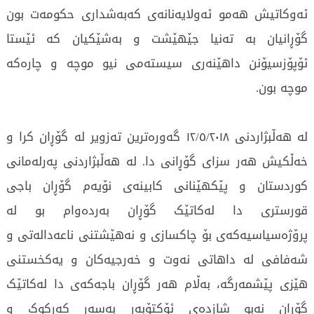
ئەوکاتیش ھەمو ئەولایەنانەی کەبەشداری حکومەت بون
گۆڕانیان بە تەنیا جێھێشت و بەشێکیان کە ئێستا
ئۆپۆزسیۆنن داھێنەری سیستەمی نیو موچە و چارەکە
موچە بون.
لە ھەڵبژاردنی ١٢/٥/٢٠١٨ گەورەترین تەزویر لە گۆڕان کرا و
خەڵکیش ھەر سزای گۆڕانی دا. لە ھەڵبژاردنی پەرلەمانی
کوردستان و پێکھێنانی کابینەی نۆیەم گۆڕان باجی
قورستری دا لەکاتێک گۆڕان بەردەوام بو لە
پرۆژەسیاسیەکەی بۆ چاکسازی و نەھێشتنی ناعەدالەتی و
شەفافی لە داھاتی نەوت و خەرجیەکان و یەکخستنی
ھێزی پێشمەرگە، بەڵام ھەر گۆڕان باجەکەی دا لەکاتێک
گۆڕان نەبو شازدەی ئۆکتۆبەر بەسەر کەرکوک و