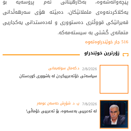
پێچەوانەشەوە، بەکارهێنانی ئەم پرۆسەیە بۆ
یەکلاکردنەوەی ململانێکان، دەبێتە هۆی سەرهەڵدانی
قەیرانێکی قووڵتری دەستووری و لەدەستدانی یەکجاریی
متمانەی گشتی بە سیستەمەکە.
516 جار خوێندراوەتەوە
زۆرترین خوێندراو
د.کەمال سولەیمانی
2/8/2026
سیاسەتی خۆتەعریبکردن لە باشووری کوردستان
پ. د. شۆڕش حەسەن عومەر
7/8/2026
لە تەعریبی بەعسەوە، بۆ تەعریبی خۆماڵی!