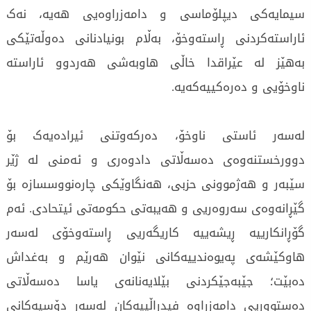
سیمایەکی دیپلۆماسی و دامەزراوەیی هەیە، نەک
ئاراستەکردنی ڕاستەوخۆ، بەڵام بونیادنانی دەوڵەتێکی
بەهێز لە عێراقدا خاڵی هاوبەشی هەردوو ئاراستە
ناوخۆیی و دەرەکییەکەیە.
لەسەر ئاستی ناوخۆ، دەرکەوتنی ئیرادەیەک بۆ
دوورخستنەوەی دەسەڵاتی دادوەری و ئەمنی لە ژێر
سێبەر و هەژموونی حزبی، هەنگاوێکی چارەنووسسازە بۆ
گێڕانەوەی سەروەریی و هەیبەتی حکومەتی ئیتحادی. ئەم
گۆڕانکارییە ڕیشەییە کاریگەریی ڕاستەوخۆی لەسەر
هاوکێشەی پەیوەندییەکانی نێوان هەرێم و بەغداش
دەبێت؛ جێبەجێکردنی بێلایەنانەی یاسا دەسەڵاتی
دەستووریی دامەزراوە فیدراڵییەکان لەسەر دۆسیەکانی