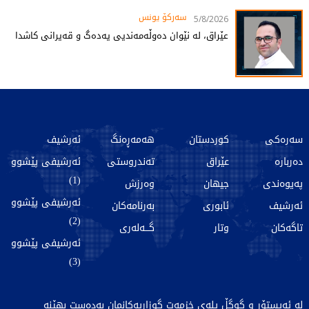
سەرکۆ یونس
5/8/2026
عێراق، لە نێوان دەوڵەمەندیی یەدەگ و قەیرانی کاشدا
سەرەکی
کوردستان
هەمەڕەنگ
ئەرشیف
دەربارە
عێراق
تەندروستی
ئەرشیفی پێشوو
(1)
پەیوەندی
جیهان
وەرزش
ئەرشیفی پێشوو
ئەرشیف
ئابوری
بەرنامەکان
(2)
تاگەکان
وتار
گـــەلەری
ئەرشیفی پێشوو
(3)
لە ئەپستۆر و گوگڵ پلەی خزمەت گوزاریەکانمان بەدەست بهێنە