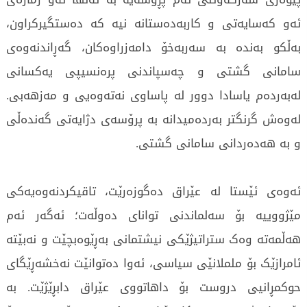
ئەو کەسایەتی و کاربەدەستانە نیە کە دەستگیرکراون،
بەڵکو بەندە بە سەربەخۆ دامەزراوەکان، گەڕاندنەوەی
سامانی گشتی و چەسپاندنی پرەنسیپی یەکسانی
لەبەردەم یاسادا دوور لە پاساوی نەتەوەیی و مەزهەبی.
لەوەش گرنگتر بەردەمیدانە بە پرۆسەی دژایەتی گەندەڵی
و بە هەدەردانی سامانی گشتی.
ئەوەی ئێستا لە عێراق دەگوزەرێت، تاقیکردنەوەیەکی
مێژووییە بۆ سەلماندنی توانای دەوڵەت؛ ئەگەر ئەم
هەڵمەتە وەک ستراتیژێکی نیشتمانی بەڕێوەبچێت و نەبێتە
ئامرازێک بۆ ململانێی سیاسی، ئەوا دەتوانێت نەخشەڕێگای
حوکمڕانیی دروست بۆ داهاتووی عێراق دابڕێژێت. بە