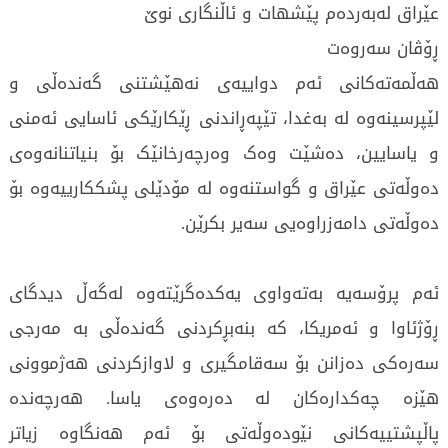
عێراق لەبەردەم پێشهات و ئاڵنگاری نوێ
ڕۆڤان سەروەت
هەڵمەتەکانی ئەم دواییەی نەهێشتنی گەندەڵی و
لێپرسینەوە لە بەغدا، تێپەڕاندنی ڕێکارێکی ئاسایی ئەمنی
و یاسایین، دەشێت وەک وەرچەرخانێک بۆ بنیاتنانەوەی
دەوڵەتی عێراق و گواستنەوە لە مۆدێلی پشککارییەوە بۆ
دەوڵەتی دامەزراوەیی سەیر بکرێن.
ئەم پرۆسەیە بەتەواوی یەکدەگرێتەوە لەگەڵ دیدگای
ڕۆژئاوا و ئەمریکا، کە بنەبڕکردنی گەندەڵی بە مەرجی
سەرەکی دەزانن بۆ سەقامگیری و لاوازکردنی هەژموونی
هێزە چەکدارەکان لە دەرەوەی یاسا. هەرچەندە
پاڵپشتییەکانی نێودەوڵەتی بۆ ئەم هەنگاوە زیاتر