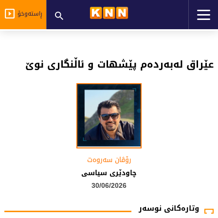
ڕاستەوخۆ
عێراق لەبەردەم پێشهات و ئاڵنگاری نوێ
رۆڤان سەروەت
چاودێرى سیاسى
30/06/2026
وتارەکانی نوسەر