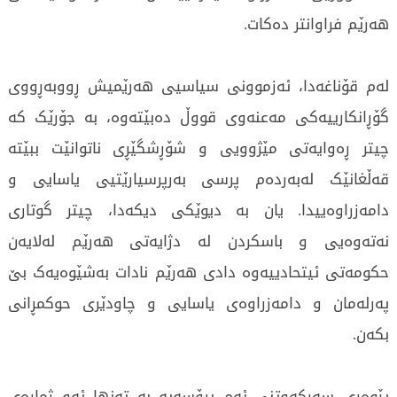
هەرێم فراوانتر دەکات.
لەم قۆناغەدا، ئەزموونی سیاسیی هەرێمیش ڕووبەڕووی
گۆڕانکارییەکی مەعنەوی قووڵ دەبێتەوە، بە جۆرێک کە
چیتر ڕەوایەتی مێژوویی و شۆڕشگێڕی ناتوانێت ببێتە
قەڵغانێک لەبەردەم پرسی بەرپرسیارێتیی یاسایی و
دامەزراوەییدا. یان بە دیوێکی دیکەدا، چیتر گوتاری
نەتەوەیی و باسکردن لە دژایەتی هەرێم لەلایەن
حکومەتی ئیتحادییەوە دادی هەرێم نادات بەشێوەیەک بێ
پەرلەمان و دامەزراوەی یاسایی و چاودێری حوکمڕانی
بکەن.
پێوەری سەرکەوتنی ئەم پڕۆسەیە بە تەنها ئەو ژمارەی