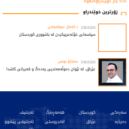
616 جار خوێندراوەتەوە
زۆرترین خوێندراو
د.کەمال سولەیمانی
2/8/2026
سیاسەتی خۆتەعریبکردن لە باشووری کوردستان
سەرکۆ یونس
5/8/2026
عێراق، لە نێوان دەوڵەمەندیی یەدەگ و قەیرانی کاشدا
سەرەکی
کوردستان
هەمەڕەنگ
ئەرشیف
دەربارە
عێراق
تەندروستی
ئەرشیفی پێشوو