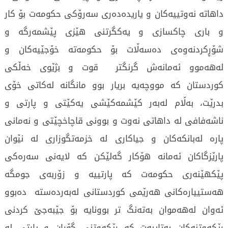
داھاتە نەوتییەکان و یاریدەدەری سەرۆکی حکومەت بۆ کار
و باری چاکسازی و یەکگرتنی ھێزی پێشمەرگە و
شۆڕکردنەوەی دەسەڵات بۆ حکومەتە خۆجێیەکان و
لەھەموو ئەمانەش گرنگتر قوت و بژێوی خەڵکی
کوردستان کە مووچەیە بریار بوو مانگانە لەکاتی خۆی
بدرێت، بەڵام لەبەر کێشمەکێشی یەکێتی و پارتی و
ناشەفافی لە داھاتی نەوت و بوونی قاچاخچێتی و نەمانی
پارە لەبانکەکان و جیاکاری لە خزمەتگوزاری لە نێوان
پارێزگاکان ئەمانە ھۆکار گەلێکن کە لایەنی سەرەکی
پێکھێنەری حکومەت کە پارتییە و زۆربەی جومگە
ھەستییارەکانی ھەرێمی کوردستانی لەبەردەستە دەبوو
ئەوان لەھەموان بەتەنگ تر بوونایە بۆ جێبەجێ کردنی
رێکەوتنەکان بەتایبەت کە رێکەوتنی گۆڕان و پارتی لە