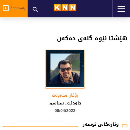
ڕاستەوخۆ
ھێشتا ئێوە گلەی دەکەن
رۆڤان سەروەت
چاودێرى سیاسى
08/04/2022
وتارەکانی نوسەر