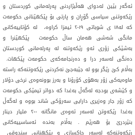
ئەگەر بێین لەدوای ھەڵبژاردنی پەرلەمانی کوردستان و
رێکەوتنی سیاسی گۆڕان و پارتی بۆ پێکھێنانی حکومەت
کە لە١٨ ی شوباتی ٢٠١٩ ئیمزا کراوە، لە کۆتاییەکانی
مانگی شەشی ھەمان ساڵ حکومەت پێکھێنرا و
بەشێکی زۆری ئەو رێکەوتنە لە پەرلەمانی کوردستان
دەنگی لەسەر درا و دەرنجامەکەی حکومەت پێکھات.
بەڵام کێ رێگر بوو لە جێبەجێ نەکردنی رێکەوتنەکە راستە
ماوەیەکی زۆر بەھۆی کۆرۆنا و بەرز بوونەوەی نرخی دۆلار
و کێشەی بودجە لەگەڵ بەغدا کە دواتر تیمێکی حکومەت
کە زۆر جار وەزیری دارایی سەرۆکی شاند بووە و لەگەڵ
بەغدا رێکەوتن لەسەر ئەوەی مانگانە ٢٠٠ ملیار دینار
بنێردرێ بۆ ھەرێم . بەڵام بەندە ئەساسییەکانی
رێکەوتنەکە لەسەر چاکسازی و پێکھنانی سندوقی