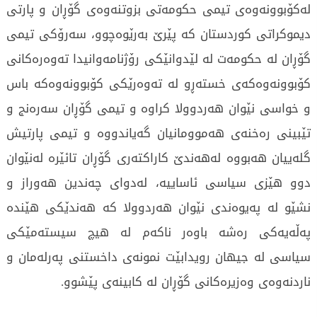
لەکۆبوونەوەی تیمی حکومەتی بزوتنەوەی گۆڕان و پارتی
دیموکراتی کوردستان کە پێرێ بەرێوەچوو، سەرۆکی تیمی
گۆڕان لە حکومەت لە لێدوانێکی رۆژنامەوانیدا تەوەرەکانی
کۆبوونەوەکەی خستەڕو لە تەوەرێکی کۆبوونەوەکە باس
و خواسی نێوان ھەردوولا کراوە و تیمی گۆڕان سەرەنج و
تێبینی رەخنەی ھەموومانیان گەیاندووە و تیمی پارتیش
گلەییان ھەبووە لەھەندێ کاراکتەری گۆڕان تائێرە لەنێوان
دوو ھێزی سیاسی ئاساییە، لەدوای چەندین ھەوراز و
نشێو لە پەیوەندی نێوان ھەردوولا کە ھەندێکی ھێندە
پەڵەیەکی رەشە باوەر ناکەم لە ھیچ سیستەمێکی
سیاسی لە جیھان رویدابێت نمونەی داخستنی پەرلەمان و
ناردنەوەی وەزیرەکانی گۆڕان لە کابینەی پێشوو.