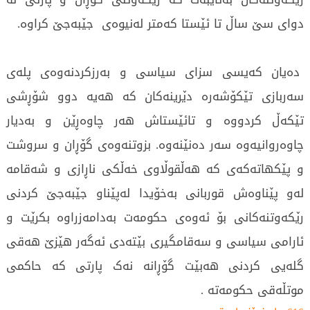
دوای سێ ساڵ تا ئێستا کەمتر لەنیوەی جێبەجێ کراوە.
دەیان کەیسی سزای سیاسی و بەرزکردنەوەی پلەی
سەربازی تێکۆشەرە دێرینەکان کە ھەیە دوو شۆڕشی
تێکەڵ کردووە و تائێستاش ھەر چاوەڕێن و بەدیار
چاوەروانیەوە سەر دەنێنەوە. بزوتنەوەی گۆڕان و سروشت
و پێکھاتەکەی کە ھەڵقوڵاوی خەڵکی ناڕازی و شەقامە
لەو پێناوەش قوربانی بەخۆیدا لەپێناو جێبەجێ کردنی
رێکەوتنەکانی بۆ ئەوەی حکومەت بەدامەزراوە بکرێت و
ئارامی سیاسی و سەقامگیری بێتەدی ئەگەر ھێزێ ھەقی
گلەیی کردنی ھەبێت گۆڕانە نەک پارتی کە حاکمی
موتڵەقی حکومەتە .