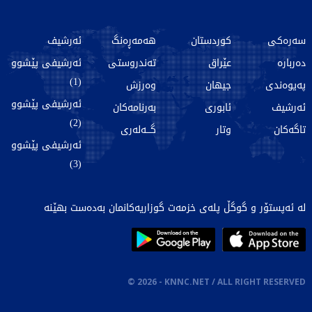
سەرەکی
کوردستان
هەمەڕەنگ
ئەرشیف
دەربارە
عێراق
تەندروستی
ئەرشیفی پێشوو
(1)
پەیوەندی
جیهان
وەرزش
ئەرشیفی پێشوو
ئەرشیف
ئابوری
بەرنامەکان
(2)
تاگەکان
وتار
گـــەلەری
ئەرشیفی پێشوو
(3)
لە ئەپستۆر و گوگڵ پلەی خزمەت گوزاریەکانمان بەدەست بهێنە
©
2026
- KNNC.NET / ALL RIGHT RESERVED