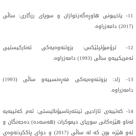
11- یاخیبونی هاوڕەگەزخوازان و سوپای رزگاری: ساڵی
(2017) دامەزراوە.
12- ترۆمبۆلپلێکس: بزوتنەوەیەکی ئەنارکیستیی
ئەمریکییەو ساڵی (1993) دامەزراوە.
13- زاد: بزوتنەوەیەکی فەڕەنسییەو ساڵی (1993)
دامەزراوە.
14- کەتیبەی ئازادیی ئینتەرناسیۆنالیستی: ئەم کەتیبەیە
لەناو هێزەکانی سوریای دیموکرات (هەسەدە) دەجەنگان و
ئەو هێزە بون کە لە ساڵی (2017) و دوای پاککردنەوەی