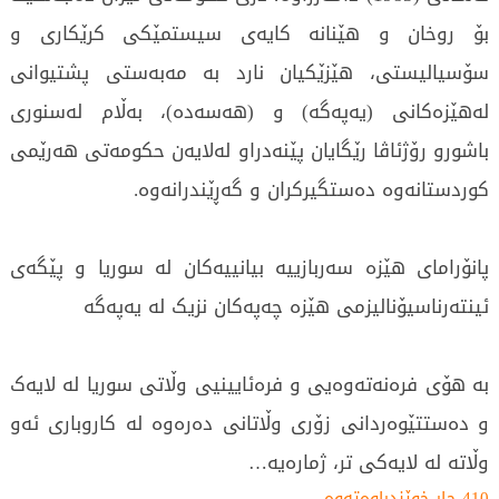
بۆ روخان و هێنانە كایەی سیستمێكی كرێكاری و
سۆسیالیستی، هێزێكیان نارد بە مەبەستی پشتیوانی
لەهێزەكانی (یەپەگە) و (هەسەدە)، بەڵام لەسنوری
باشورو رۆژئاڤا رێگایان پێنەدراو لەلایەن حكومەتی هەرێمی
كوردستانەوە دەستگیركران و گەڕێندرانەوە.
پانۆرامای هێزە سەربازییە بیانییەکان لە سوریا و پێگەی
ئینتەرناسیۆنالیزمی هێزە چەپەکان نزیک لە یەپەگە
بە هۆی فرەنەتەوەیی و فرەئایینیی وڵاتی سوریا لە لایەک
و دەستتێوەردانی زۆری وڵاتانی دەرەوە لە کاروباری ئەو
وڵاتە لە لایەکی تر، ژمارەیە…
410 جار خوێندراوەتەوە