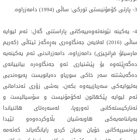
3- پارتی کۆمۆنیستی تورکی: ساڵی (1994) دامەزراوە.
4- یەکینە نێونەتەوەییەکانی پاراستنی گەل: ئەم لیوایە
ساڵی (2016) لەلایەن جەنگاوەری بەڕەگەز ئیتاڵی (کەریم
مارسیلۆ فڕانچیزی) دامەزراوە، دامەزراندنی ئەم یەکینەیە
دەگەڕێتەوە بۆ پێشنیاری ئەو جەنگاوەرە بیانییانەی
دەگەیشتنە سەر خاکی سوریاو دەیانویست پەیوەندیی
بەلیوایەکی سەربازییەوە بکەن، بەشی زۆری ئەندامانی
ئەم لیوایە پێکهاتون لەکۆمۆنیست و سۆسیالیست و
ئەنارکیستەکانی ئەوروپا، لەسەرەتای هاتنیاندا
بەیاننامەیەکی هاوبەشیان بڵاوکردەوەو تێیدا
پڕەنسیپەکانی خۆیان بەیان کردو رایانگەیاند کەئەمە