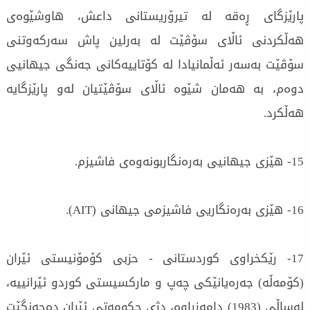
پارێزگای ڕەقە لە تیرۆریستانی داعش، هاوشێوەی
هەڵکردنی ئاڵای سۆڤێت لە بەرلین پاش سەرکەوتنی
سۆڤێت بەسەر ئەڵمانیادا لە کۆتاییەکانی جەنگی جیهانیی
دوەم، بە هەمان شێوە ئاڵای سۆڤێتیان لەو پارێزگایە
هەڵکرد.
15- هێزی جیهانیی بەرەنگاربونەوەی فاشیزم.
16- هێزی بەرەنگاریی فاشیزمی جیهانی (AIT).
17- رێكخراوی كوردستانی - حزبی كۆمۆنیستی ئێران
(كۆمەڵە) جەرەیانێكی چەپ و ماركسیستی كوردو ئێرانییە،
لەساڵی (1983) دامەزراوە، دژی حكومەتی ئێران دەجەنگێت