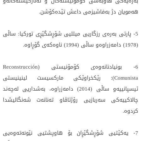
بەرەیەکی هاوبەشی کۆمۆنیستەکان و ئەنارکیستەکانەو
هەمویان دژ بەفاشیزمی داعش تێدەکۆشن.
5- پارتی بەرەی رزگاریی میللیی شۆڕشگێڕی تورکیا: ساڵی
(1978) دامەزراوەو ساڵی (1994) ناوەکەی گۆڕاوە.
6- بونیادنانەوەی کۆمۆنیستی (Reconstrucción
Comunista): رێکخراوێکی مارکسیست لینینیستی
ئیسپانییەو ساڵی (2014) دامەزراوە، بەشداریی لەچەند
چالاکییەکی سەربازیی رۆژئاڤاو تەنانەت شەنگالیشدا
کردوە.
7- یەکێتیی شۆڕشگێڕان بۆ هاوپشتیی نێونەتەوەیی