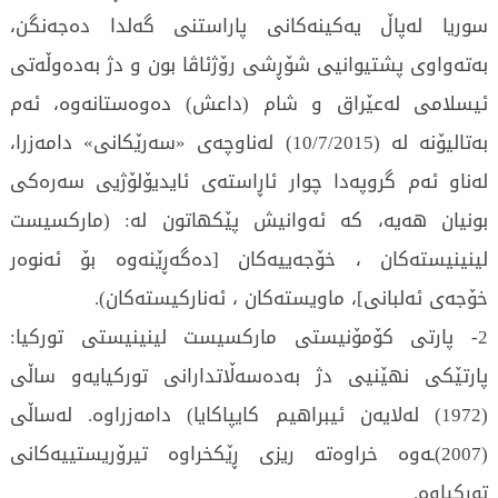
سوریا لەپاڵ یەکینەکانی پاراستنی گەلدا دەجەنگن،
بەتەواوی پشتیوانیی شۆڕشی رۆژئاڤا بون و دژ بەدەوڵەتی
ئیسلامی لەعێراق و شام (داعش) دەوەستانەوە، ئەم
بەتالیۆنە لە (10/7/2015) لەناوچەی «سەرێکانی» دامەزرا،
لەناو ئەم گروپەدا چوار ئاڕاستەی ئایدیۆلۆژیی سەرەکی
بونیان هەیە، کە ئەوانیش پێکهاتون لە: (مارکسیست
لینینیستەکان ، خۆجەییەکان [دەگەڕێنەوە بۆ ئەنوەر
خۆجەی ئەلبانی]، ماویستەکان ، ئەنارکیستەکان).
2- پارتی کۆمۆنیستی مارکسیست لینینیستی تورکیا:
پارتێکی نهێنیی دژ بەدەسەڵاتدارانی تورکیایەو ساڵی
(1972) لەلایەن ئیبراهیم کایپاکایا) دامەزراوە. لەساڵی
(2007)ـەوە خراوەتە ریزی ڕێکخراوە تیرۆریستییەکانی
تورکیاوە.