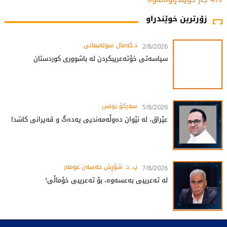
زۆرترین خوێندراو
د.کەمال سولەیمانی
2/8/2026
سیاسەتی خۆتەعریبکردن لە باشووری کوردستان
سەرکۆ یونس
5/8/2026
عێراق، لە نێوان دەوڵەمەندیی یەدەگ و قەیرانی کاشدا
پ. د. شۆڕش حەسەن عومەر
7/8/2026
لە تەعریبی بەعسەوە، بۆ تەعریبی خۆماڵی!