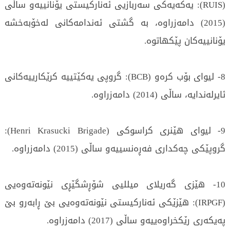
(RUIS): یەکەیەکی سەربازیی ئەنارکیستی یۆنانییەو ساڵی
(2015) دامەزراوە، بە گشتی ئەندامەکانی لەخۆبەخشە
یۆنانییەکان پێکهاتوە.
8- لیوای بۆب کرەو (BCB): گروپی یەکێتییە کرێکارییەکانی
ئایرلەندایە، ساڵی (2014) دامەزراوە.
9- لیوای هێنری کراسوکی (Henri Krasucki Brigade):
گروپێکی چەکداری فەڕەنسییەو ساڵی (2015) دامەزراوە.
10- هێزی گەریلای میللیی شۆڕشگێڕی نێونەتەوەیی
(IRPGF): هێزێکی ئەنارکیستی نێونەتەوەیی بێ ڕابەرو بێ
پەیکەری رێکخراوەییەو ساڵی (2017) دامەزراوە.