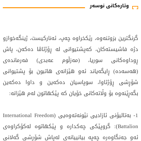
وتارەکانی نوسەر
گرنگترین بزوتنەوە، رێکخراوە چەپ، ئەنارکیست، ژینگەخوازو
دژە فاشیستەکان، كەپشتیوانی لە ڕۆژئاڤا دەكەن، پاش
ڕوداوەكانی سوریا، (مەزڵوم عەبدی) فەرماندەی
(هەسەدە) ڕایگەیاند ئەو هێزانەی هاتبون بۆ پشتیوانی
شۆڕشی ڕۆژئاوا، سوپاسیان دەكەین و داوا دەكەین
بگەڕێنەوە بۆ وڵاتەكانی خۆیان كە پێكهاتون لەم هێزانە:
1- بەتالیۆنی ئازادیی نێونەتەوەیی (International Freedom
Battalion): گروپێکی چەکدارە و پێکهاتوە لەکۆکراوەی
ئەو جەنگاوەرە چەپە بیانییانەی لەپاش شۆڕشی گەلانی