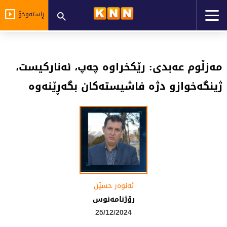
ڕاستەوخۆ
مەزڵوم عەبدی: رێکخراوە چەپ، ئەنارکیست،
ژینگەخوازو دژە فاشیستەکان بگەڕێنەوە
ئەنوەر حسێن
رۆژنامەنوس
25/12/2024