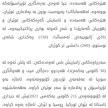
هێزەكانى هەسەدە، جيا لەوەى بەرەنگارى ئۆپراسيۆنەكە
بوونەوە، لەهەمانكاتدا پەيوەست بوون بە پەلامارى غوێران،
هێزەكانى هەسەدە و ئاسايش گەڕەكەكانى غوێران و
زهوريان گەمارۆدا و شەڕ كەوتە بوارى پراكتيكييەوە، لە
(20ى ژانيوييە)ى ئەمساڵدا، (150) چەكدارى شانەى
نوستوو، (200) داعشى تر كوژران.
سەرچاوەكانى زانياريش باس لەوەدەكەن، كە پاش ئەوە لە
(30 كانونى يەكەم)دا، هەردوو دەزگاى ميت و هەواڵگرى
سوريا لە عەقەبەى ئۆردون كۆبوونەتەوە، ئاماژە بەو
ئۆپراسيۆن و پەلامارە بۆ سەر غوێران كراوە، بەهەمانشێوە
لە كۆبوونەوەى (21 كانونى يەكەمى 2021)يش لە ديدارى
ئاستانا لە نێوان توركيا، ڕوسيا و ئێران، ئاماژە بەوە كراوە،