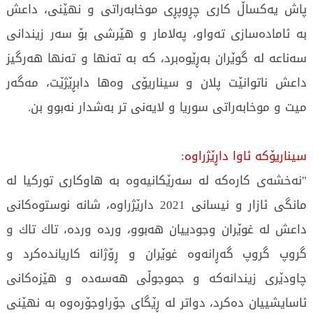
پاش يەكساڵ كارى چڕوپڕى موخابەراتى و نهێنى، داعش
بە ئامادەسازى تەواو، پەلامار و هێرشى بۆ سەر زيندانى
سەناعە لە گوێران بەڕێوەبرد، كە بە تەنها و تەنها هەرگيز
داعش ناتوانێت پلان و سيناريۆى وەها دابڕێژێت، مەگەر
ميت و موخابەراتى سوريا و لايەنى تر بەشدار نەبوو بن.
سيناريۆكە ئاوا داڕێژراوە:
"نەخشەى كارەكە لە سەرێكانيەوە بە هاوكارى توركيا لە
مانگى ئازار و نيسانى 2021 دارێژراوە، شانە نوستوەكانى
داعش لە غوێران وجودييان هەبوو، وردە وردە، تاك تاك و
گروپ گروپ گەڕانەوە غوێران و ڕۆژانە كارياندەكرد و
چاودێرى زيندانەكە و جموجوڵى هەسەدە و هێزەكانى
ئاسايشييان دەكرد، دواتر لە ڕێگاى جۆراوجۆرەوە بە نهێنى