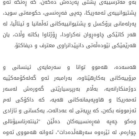
بەو مەترسييەى پشتى پەردەش دەكەن، كە ڕەنگە ئەو
پشتيوانييەى ئەمەريكا، چەپى فەڕەنسى، حكومەتى سويد،
پەرلەمانى برۆكسل و پشتيوانييەكانى ئەڵمانيا و ئيتاڵيا، لە
هەر كاتێكى چاوەڕوان نەكراودا، ڕۆژئاوا بكاتە وڵات، يان
هەرێمێكى نێودەڵەتى دانپێدانراوى معترف و ديفاكتۆ.
هەسەدە، هەموو توانا و سەرمايەى ئينسانى و
مرۆييەكانى بەكارهێناوە، بەرامبەر ئەو گەلەكۆمەكێيە
دوژمنكارانەيە، بەڵام بەرپرسيارێتى گەورەش لەسەر
ئەمەريكا و هاوپەيمانەكانى هەيە، كە داكۆكى لەم
ئەزموونە بكەن، كە پڕيەتى لە عەدالەت، يەكسانى و ئازادى
وەكو چەپە فەڕەنسييەكان دەڵێن "ئينتەرناسيۆنالى
چوارەم، لە ئێرەوە سەرهەڵدەدات"، ئەوانە هەمووى ئەوە