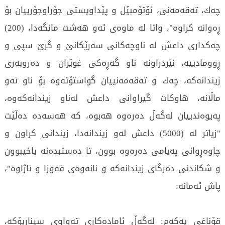
چەك، تەقەمەنى، ئۆتۆمبێل و پێداويستى جۆراوجۆرييان بۆ
ڕەوانە كراوە"، واتا لە ماوەى ئەو هەشت مانگەدا، (200)
چەكدارى داعش لە ناوچەكانى سەرێكانێ و گرێ سپى و
ڕوومادييە، نێردراونە ناو گەڕەكى غوێران و دەروبەرى
زيندانەكە، چەك و تەقەمەنييان گواستۆتەوە بۆ ناو ئەو
ماڵانە، هاوكات گيراوانى داعش لەناو زيندانەكەوە،
پەيوەندييان لەگەڵ دەرەوە هەبوە، كە هەسەدە دەڵێت
"زياتر لە (5000) داعش لەو زيندانەدا، زيندانى كراون و
چاوەڕوانى پەيامى دەرەوە بوون، تا دەستبدەنە ياخيبوون
و شكاندنى دەرگاى زيندانەكە و نانەوەى فەوزا و ئاژاوە"،
پاش ئەمانە:
قۆناغى يەكەم: لەگەڵ ئامادەكارى تەواوى سيناريۆكە،