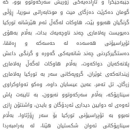
جێبەجێكرا و تاڕادەيەكى زۆريش سەركەوتوو بوو، كە
گومان دەكرێت دەزگاى ميت و موخابەراتى سوريا، ڕۆڵى
گرنگيان هەبوو بێت، هاوكات لەگەڵ ئەم هێرشانە توركيا
دەيويست پەلامارى چەند ناوچەيەك بدات، بەڵام بەهۆى
ئۆپراسيۆنى هەسەدە لە حەسەكە و ڕەققا،
دەستگيركردنى چەند شانەيەكى گەورە و گرنگى داعش
پلانەكەيان دواكەوت، بەڵام هاوكات لەگەڵ پەلامارى
زيندانەكەى غوێران، گروپەكانى سەر بە توركيا پەلامارى
زرگان، تل تەمر، عەين عيسايان داوە، وەكو تەواوكراوى
سيناريۆكە، بەڵام سەركەوتوو نەبوون، بە تايبەت پاش
ئەوەى لە دوايين ديدارى ئەردۆگان و بايدن، واشنتۆن ڕازى
نەبوو بە ئۆپراسيۆنى توركيا بۆ سەر ڕۆژئاوا، بەڵام
سيناريۆكانى ئەوان شكستيان هێنا، لە بەرامبەردا