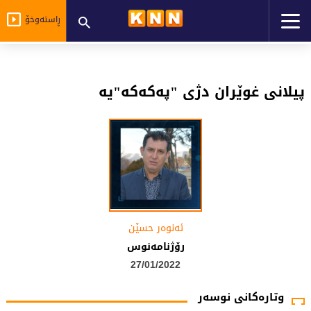
ڕاستەوخۆ
پيلانى غوێران دژى "پەكەكە"يە
ئەنوەر حسێن
رۆژنامەنوس
27/01/2022
وتارەکانی نوسەر