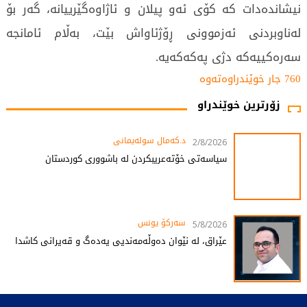
نيشاندەدات كە كۆى ئەو پيلان و ئاژاوەگێرييانە، گەر بۆ
لەناوبردنى ئەزموونى ڕۆژئاواش بێت، بەڵام ئامانجە
سەرەكييەكە دژى پەكەكەيە.
760 جار خوێندراوەتەوە
زۆرترین خوێندراو
د.کەمال سولەیمانی
2/8/2026
سیاسەتی خۆتەعریبکردن لە باشووری کوردستان
سەرکۆ یونس
5/8/2026
عێراق، لە نێوان دەوڵەمەندیی یەدەگ و قەیرانی کاشدا