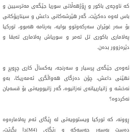
كە ناوچەى باكور و ڕۆژهەڵاتى سوريا جێگەى مەترسيين و
باس لەوە دەكرێت، گەر هێرشەكانى داعش و سيناريۆكانى
بۆ سەر غوێران سەركەوتوو بوايە، بەرنامە هەبوو، توركيا
پەلامارى باكورى تل تەمر و سورياش پەلامارى تەبقا و
دێرەزوور بدەن.
ئەوەى جێگەى پرسيار و سەرنجە، يەكساڵ كارى چڕوپڕ و
نهێنى داعش، چۆن دەزگاى هەواڵگرى ئەمەريكا، بەو
نەخشە و زانيارييانەى نەزانيوە، گەر زانيوويەتى بۆ قسەيان
نەكردوە؟
ڕوونە، كە توركيا ويستوويەتى لە ڕێگاى ئەم پەلامارەوە
دەست بەسەر حەسەكە و ڕێگاى (M4)دا بگرێت،