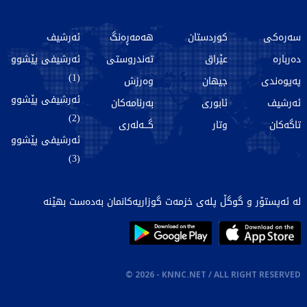
سەرەکی
کوردستان
هەمەڕەنگ
ئەرشیف
دەربارە
عێراق
تەندروستی
ئەرشیفی پێشوو
(1)
پەیوەندی
جیهان
وەرزش
ئەرشیفی پێشوو
ئەرشیف
ئابوری
بەرنامەکان
(2)
تاگەکان
وتار
گـــەلەری
ئەرشیفی پێشوو
(3)
لە ئەپستۆر و گوگڵ پلەی خزمەت گوزاریەکانمان بەدەست بهێنە
©
2026
- KNNC.NET / ALL RIGHT RESERVED