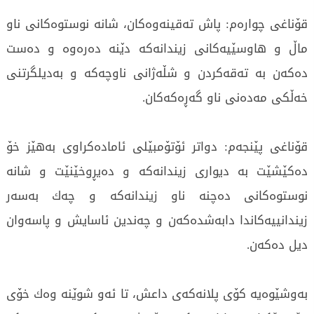
قۆناغى چوارەم: پاش تەقينەوەكان، شانە نوستوەكانى ناو
ماڵ و هاوسێيەكانى زيندانەكە دێنە دەرەوە و دەست
دەكەن بە تەقەكردن و شڵەژانى ناوچەكە و بەديلگرتنى
خەڵكى مەدەنى ناو گەڕەكەكان.
قۆناغى پێنجەم: دواتر ئۆتۆمبێلى ئامادەكراوى بەهێز خۆ
دەكێشێت بە ديوارى زيندانەكە و دەيڕوخێنێت و شانە
نوستوەكانى دەچنە ناو زيندانەكە و چەك بەسەر
زيندانييەكاندا دابەشدەكەن و چەندين ئاسايش و پاسەوان
ديل دەكەن.
بەوشێوەيە كۆى پلانەكەى داعش، تا ئەو شوێنە وەك خۆى