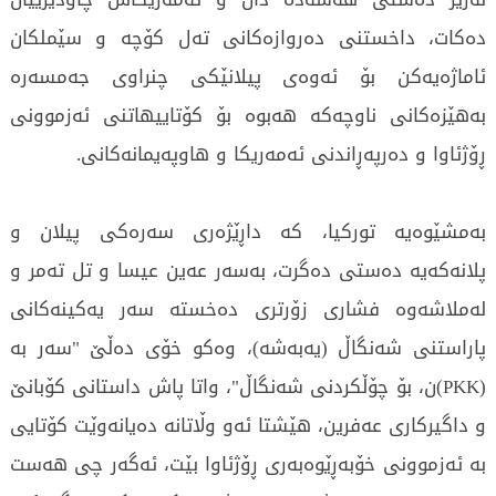
دەكات، داخستنى دەروازەكانى تەل كۆچە و سێملكان
ئاماژەيەكن بۆ ئەوەى پيلانێكى چنراوى جەمسەرە
بەهێزەكانى ناوچەكە هەبوە بۆ كۆتاييهاتنى ئەزموونى
ڕۆژئاوا و دەرپەڕاندنى ئەمەريكا و هاوپەيمانەكانى.
بەمشێوەيە توركيا، كە داڕێژەرى سەرەكى پيلان و
پلانەكەيە دەستى دەگرت، بەسەر عەين عيسا و تل تەمر و
لەملاشەوە فشارى زۆرترى دەخستە سەر يەكينەكانى
پاراستنى شەنگاڵ (يەبەشە)، وەكو خۆى دەڵێ "سەر بە
(PKK)ن، بۆ چۆڵكردنى شەنگاڵ"، واتا پاش داستانى كۆبانێ
و داگيركارى عەفرين، هێشتا ئەو وڵاتانە دەيانەوێت كۆتايى
بە ئەزموونى خۆبەڕێوەبەرى ڕۆژئاوا بێت، ئەگەر چى هەست