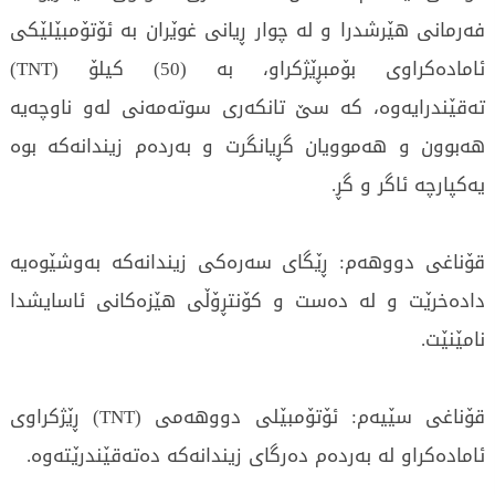
فەرمانى هێرشدرا و لە چوار ڕيانى غوێران بە ئۆتۆمبێلێكى
ئامادەكراوى بۆمبڕێژكراو، بە (50) كيلۆ (TNT)
تەقێندرايەوە، كە سێ تانكەرى سوتەمەنى لەو ناوچەيە
هەبوون و هەموويان گڕيانگرت و بەردەم زيندانەكە بوە
يەكپارچە ئاگر و گڕ.
قۆناغى دووهەم: ڕێگاى سەرەكى زيندانەكە بەوشێوەيە
دادەخرێت و لە دەست و كۆنتڕۆڵى هێزەكانى ئاسايشدا
نامێنێت.
قۆناغى سێيەم: ئۆتۆمبێلى دووهەمى (TNT) ڕێژكراوى
ئامادەكراو لە بەردەم دەرگاى زيندانەكە دەتەقێندرێتەوە.