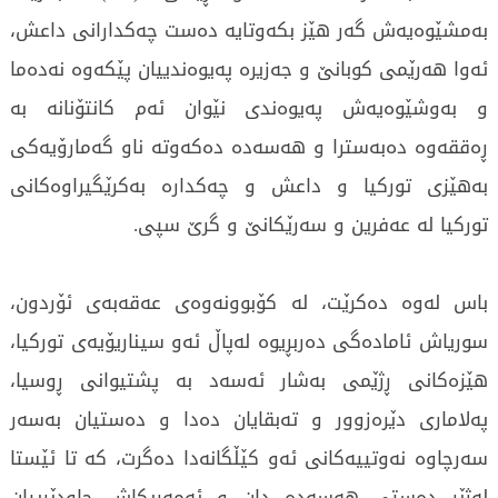
بەمشێوەيەش گەر هێز بكەوتايە دەست چەكدارانى داعش،
ئەوا هەرێمى كوبانێ و جەزيرە پەيوەندييان پێكەوە نەدەما
و بەوشێوەيەش پەيوەندى نێوان ئەم كانتۆنانە بە
ڕەققەوە دەبەسترا و هەسەدە دەكەوتە ناو گەمارۆيەكى
بەهێزى توركيا و داعش و چەكدارە بەكرێگيراوەكانى
توركيا لە عەفرين و سەرێكانێ و گرێ سپى.
باس لەوە دەكرێت، لە كۆبوونەوەى عەقەبەى ئۆردون،
سورياش ئامادەگى دەربڕيوە لەپاڵ ئەو سيناريۆيەى توركيا،
هێزەكانى ڕژێمى بەشار ئەسەد بە پشتيوانى ڕوسيا،
پەلامارى دێرەزوور و تەبقايان دەدا و دەستيان بەسەر
سەرچاوە نەوتييەكانى ئەو كێڵگانەدا دەگرت، كە تا ئێستا
لەژێر دەستى هەسەدە دان و ئەمەريكاش چاودێرييان