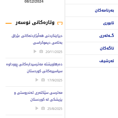
08/12/2024
بەرنامەکان
وتارەکانی نوسەر
ئابوری
گـــەلەری
دیزاینكردنی هەڵبژاردنەكانی عێراق
بەتامی دیموكراسی
تاگەکان
20/11/2025
ئەرشیف
دەرهاویشتە مەترسیدارەكانی ڕووداوە
سیاسییەكانی كوردستان
17/9/2025
مەترسی سێكتەری تەندروستی و
پزیشكی لە كوردستان
25/8/2025