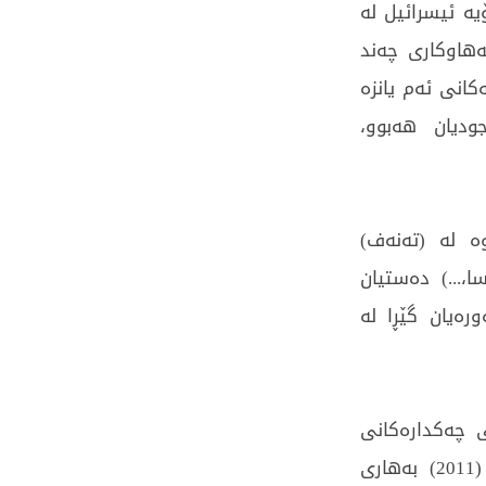
یە ئیسرائیل لە
(2023) دایڕشتبوو، بەهاوكاری چەند
انی ئەم یانزە
ودیان هەبوو،
ەن ئەمریكاوە لە (تەنەف)
ا،...) دەستیان
رەیان گێڕا لە
ی چەكدارەكانی
حزبوڵڵا، كە بەدرێژایی سیانزە ساڵی دوای ڕووداوەكانی (2011) بەهاری