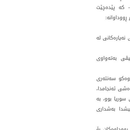
- كە پێدەچێت
ڕووداوانە:
 نەیارەكانی لە
یڤی بەتەواوی
(وەكو سەنتەری
ەشی ئەنجامدا،
 سوریا بوو، بە
یشدا بەشداری
ڕووداوەكان بۆ