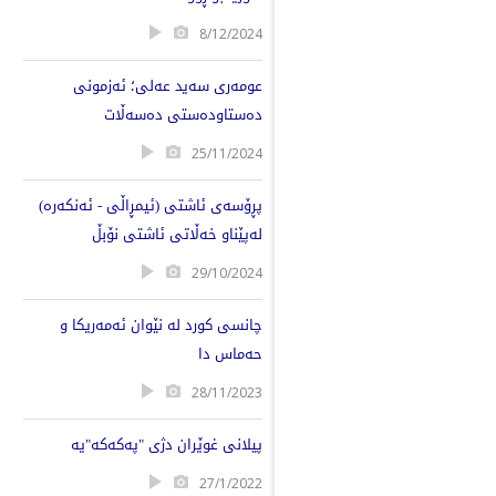
8/12/2024
عومەرى سەید عەلى؛ ئەزمونى
دەستاودەستى دەسەڵات
25/11/2024
پڕۆسەی ئاشتی (ئیمڕاڵی - ئەنكەرە)
لەپێناو خەڵاتی ئاشتی نۆبڵ
29/10/2024
چانسی كورد لە نێوان ئەمەریكا و
حەماس دا
28/11/2023
پيلانى غوێران دژى "پەكەكە"يە
27/1/2022