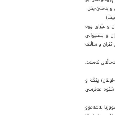
ق و یەمەن-یش.
ڤیڤ)
ەنی شەڕی (8) ساڵەی ئێران و عێراق چوە
ان و پشتیوانی
ێران و ساڵانە
ەماڵەی ئەسەد،
ڵا-لوبنان) پێگە و
ن شێوە مەترسی
، سووریا بەهەموو