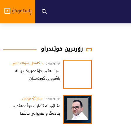
ڕاستەوخۆ
زۆرترین خوێندراو
د.کەمال سولەیمانی
2/8/2026
سیاسەتی خۆتەعریبکردن لە
باشووری کوردستان
سەرکۆ یونس
5/8/2026
عێراق، لە نێوان دەوڵەمەندیی
یەدەگ و قەیرانی کاشدا