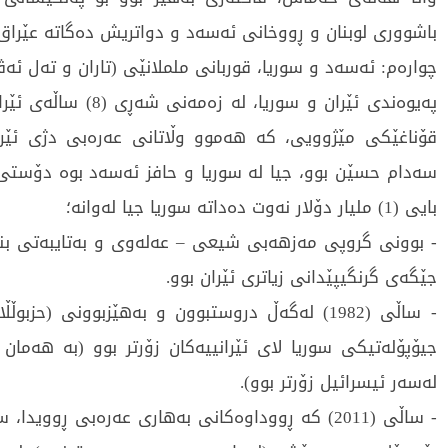
باشووری لوبنان و ڕووخانی ئەسەد و دواتریش دەگاتە عێرا
چوارەم: ئەسەد و سوریا، قوربانی ململانێی (تاران و تەل ئە
پەیوەندی ئێران و سوریا، لە زەم
قۆناغێكی مێژوویی، كە هەموو وڵاتانی عەرەبی دژی ئێر
سەدام حسێن بوو، جیا لە سوریا و حافز ئەسەد بوە دۆستی ئ
بايى (1) مليار دۆلار نەوت دەداتە سوريا جیا لەوانە؛
- بوونی گروپی مەزهەبی شیعی – عەلەوی و بەتایبەتی بن
جێگەی گرنگیپێدانی زیاتری ئێران بوو.
- ساڵی (1982) لەگەڵ دروستبوون و بەهێزبوونی (حزبوڵ
جیۆپۆلەتیكی سوریا لای ئێرانییەكان زۆرتر بوو (بە هەما
لەسەر ئیسرائیل زۆرتر بوو).
- ساڵی (2011) كە ڕووداوەكانی بەهاری عەرەبی ڕوویدا