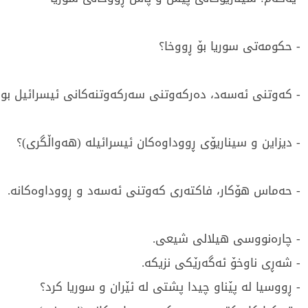
- حكومەتی سوریا بۆ ڕووخا؟
- كەوتنی ئەسەد، دەركەوتنی سەركەوتنەكانی ئیسرائیل بوو
- دیزاین و سیناریۆی ڕووداوەكان ئیسرائیلە (هەواڵگری)؟
- حەماس هۆكار، فاكتەری كەوتنی ئەسەد و ڕووداوەكانە.
- چارەنووسی هیلالی شیعی.
- شەڕی ناوخۆ ئەگەرێكی نزیكە.
- ڕووسیا لە پێناو چیدا پشتی لە ئێران و سوریا كرد؟