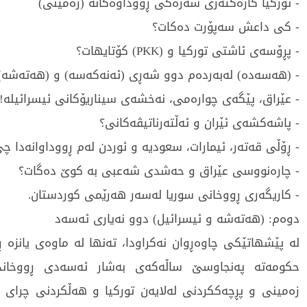
- توركیا كارەكتەری سەرەكی ڕووداوەكانە (زەمینی)
- كی داعش سەپۆرت دەكات؟
- پڕۆسەی ئاشتی توركیا و (PKK) كۆتایهات؟
- (هەسەدە) لەبەردەم دوو شەڕی (ئەنەكەسە) و (هەتەشە) 
- عێراق، پێگەی چوارەمی، نەخشەی سیناریۆكانی ئیسرائیلە!
- پاشەكشەی ئێران و ئەڵتەرناتیڤەكانی؟
- ڕۆڵى قەتەر، ئيمارات، سعوديە و ئوردن لەم ڕووداوانەدا چ
- چارەنووسى عێراق و حەشدى شەعبى بە كوێ دەگات؟
- كاريگەرى ڕووخانى سوريا لەسەر هەرێمى كوردستان.
دوەم: (هەتەشە و ئیسرائیل) دوو نەیاری ئەسەد
لە پێشهاتێكی چاوەڕوان نەكراودا، تەنها لە ماوەی یانزە 
حكومەتە پەنجاوسێ ساڵەكەی بەشار ئەسەدی ڕووخاند
زەمینی و پڕچەككردنی لەلایەن توركیا و هەڵكردنی چرای