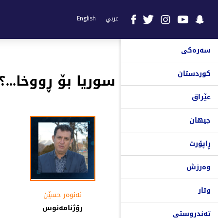
عربي
English
سەرەکی
کوردستان
سوریا بۆ ڕووخا...؟
عێراق
جیهان
ڕاپۆرت
وەرزش
وتار
ئەنوەر حسێن
رۆژنامەنوس
تەندروستی