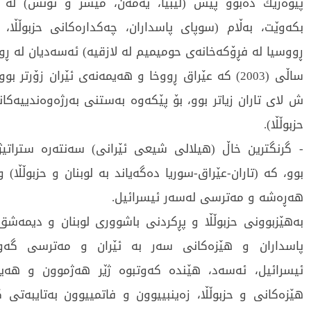
پێوەرێك دەبوو پێش (لیبیا، یەمەن، میسر و تونس) لە ب
بكەوێت، بەڵام (سوپای پاسداران، چەكدارەكانی حزبوڵڵا،
ڕووسیا لە فڕۆكەخانەى حوميميم لە لازقيە) ئەسەدیان لە ڕوو
ساڵی (2003) كە عێراق ڕووخا و هەیمەنەی ئێران زۆرتر ب
ش لای تاران زیاتر بوو، بۆ پێكەوە بەستنی بەرژەوەندییەكانی
حزبوڵڵا).
- گرنگترین خاڵ (هیلالی شیعی ئێرانی) سەنتەرە ستراتیژ
بوو، كە (تاران-عێراق-سوریا دەگەیاند بە لوبنان و حزبوڵڵا) 
هەڕەشە و مەترسی لەسەر ئیسرائیل.
بەهێزبوونی حزبوڵڵا و پڕكردنی باشووری لوبنان و دیمەشق 
پاسداران و هێزەكانی سەر بە ئێران و مەترسی گەو
ئیسرائیل، ئەسەد، هێندە كەوتبوە ژێر هەژموون و هەیم
هێزەكانی و حزبوڵڵا، زەینبيیوون و فاتميیوون بەتایبەتی 