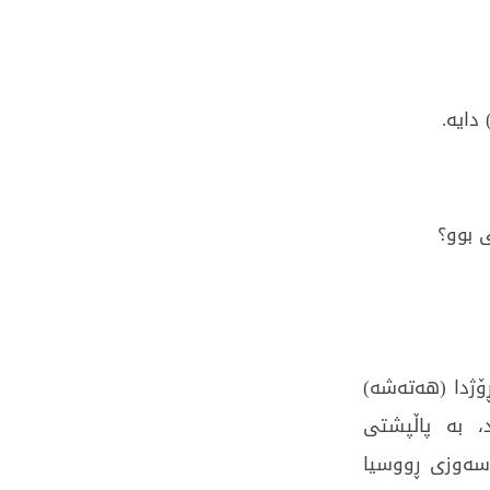
دایە.
ى بوو؟
ڕۆژدا (هەتەشە)
، بە پاڵپشتی
 سەوزی ڕووسیا