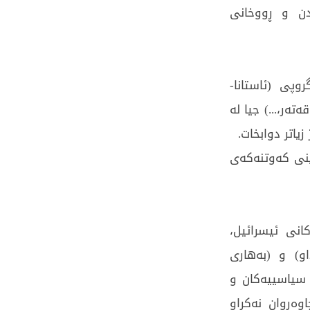
دن و ڕووخانی
 لەنێوان گروپی (ئاستانا-
تەر،...) جیا لە
یاتر دوابخات.
ینی كەوتنەكەی
 سنوورەكانی ئیسرائیل،
ی كەنداو) و (بەهاری
 سیاسییەكان و
وەڕوان نەكراو