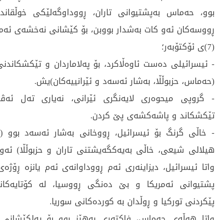
بوو، حەماس بەپشتیوانی تاران، ڕووداوگەلێكی خوڵقاند
ڕووسەكان ئەو كات بەشدار بووبن، بۆ كێشانی نەخشەی ئەم 
(7)ی ئۆكتۆبەر؛
- ئیسرائیلی دەست ئاوەڵاكرد، بۆ پەلاماردان و تێكشكاندنی
(حەماس، حزبوڵڵا، بەشار ئەسەد و ئێرانییەكان)یش.
- گروپی میحوەری لایەنگری ئێرانی، نەیاری تەل ئەڤ
تێكشكاند و پاشەكشەی پێ كردن.
- خاڵی گرنگ بۆ ئیسرائیل، ڕووخانی بەشار ئەسەد بوو 
هیلالی شیعی، خاڵی بەیەكگەیشتنی تاران و حزبوڵڵا) ئەو
واتا ئیسرائیل، دیزاینەری ئەم ڕووداوانەی ئەم یانزە ڕۆژەی
پشتیوانی ئەمریكا و بێ دەنگی ڕووسیا، لە كۆتایەكان
پێكردنی توركیا و ڕوڵدان بە كوردەكانی سوریا.
واتا هەڵەی حەماس، فاكتەری بەهێز بوو بۆ پەلكێشانی 