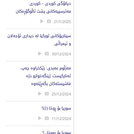
دیالۆگی كوردی – كوردی
مەترسییەكانی پشت ئاڵوگۆڕەكان
21/1/2025
سیناریۆكانی توركیا لە دیداری ئۆجەلان
و ئیمراڵی
30/12/2024
مەزڵوم عەبدی: رێکخراوە چەپ،
ئەنارکیست، ژینگەخوازو دژە
فاشیستەکان بگەڕێنەوە
25/12/2024
سوريا بۆ ڕوخا (2)؟
11/12/2024
سوریا بۆ ڕووخا...؟