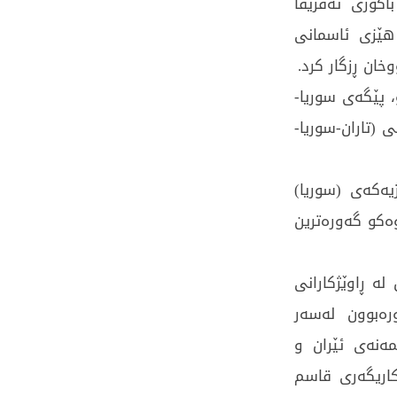
اكوری ئەفریقا
 هێزی ئاسمانی
خان ڕزگار كرد.
وو، پێگەی سوریا-
 (تاران-سوریا-
یەكەی (سوریا)
وەكو گەورەترین
لە ڕاوێژكارانى
رەبوون لەسەر
ەنەی ئێران و
كاریگەری قاسم