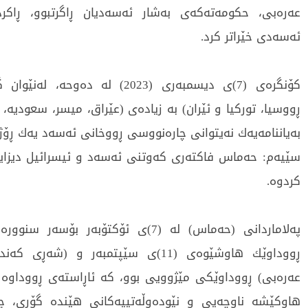
عەرەبی، حكومەتەكەی بەشار ئەسەدیان ڕاگرتبوو، ڕاكر
ئەسەدی خێراتر كرد.
كۆنگرەی (7)ی دیسمبەری (2023) لە دەوحە،
ڕووسیا، توركیا و ئێران) بە زیادەی (عێراق، میسر، سعودیە، قە
بەیاننامەیەك نەیتوانی چارەنووسی ڕووخانی ئەسەد یەك ڕۆژ ز
سێیەم: حەماس فاكتەری كەوتنی ئەسەد و ئیسرائیل دیزا
كردوە.
پەلاماردانی (حەماس) لە (7)ی ئۆكتۆبەر بۆسەر
ڕووداوێك هاوشێوەی (11)ی سێپتمبەر و (شەڕ
عەرەبی) ڕووداوێكی مێژوویی بوو، كە ئاڕاستەی ڕووداوە
هاوكێشە ناوچەیی و نێودەوڵەتییەكانی هێندە گۆڕی، چا