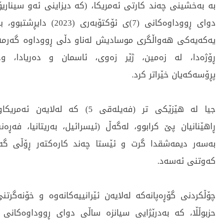
بە بەخشینی چەند كارتی ئەمریكا، (كە دیزاینی ئەو سیناریۆ
دوای ڕووداوەكانی (7)ی ئۆكتۆبەری 
یەكەیەكی هەواڵگری موسادیش لەناو دڵی ڕووداوە گەرمەك
ڕۆژەدا، لە زەمین، ژێر زەوی، ئاسمان و دەریادا، وج
پڕۆسەكەیان خێراتر كرد.
جیا لە هێزێكی تر (فەیلەقی 5) كە لەلای
ڕاهێنانیان پێ كرابوو، لەگەڵ (ئیسرائیل، بەریتانیا، فەڕەنس
بەسەر دیمەشقدا گرت و ئێستا چەند كارەكتەر ڕۆڵی گەو
كەوتنی ئەسەد.
چۆڵكردنی گۆڕەپانەكە لەلایەن ئێرانییەكانەوە و خۆنەگرتن