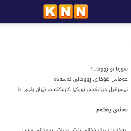
سوریا بۆ ڕووخا...؟
حەماس هۆكاری ڕووخانی ئەسەدە
ئیسرائیل ديزاينەرە، توركیا كارەكتەرە، ئێران باجی دا
بەشی یەكەم
یەكەم: سیناریۆكانی پێش و پاش ڕووخانى سوریا