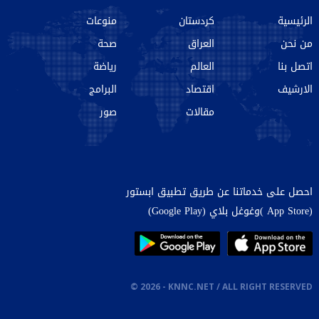
الرئيسية
كردستان
منوعات
من نحن‌
العراق
صحة
اتصل بنا
العالم
رياضة
الارشیف
اقتصاد
البرامج
مقالات
صور
احصل على خدماتنا عن طريق تطبيق ابستور
(App Store )وغوغل بلاي (Google Play)
©
2026
- KNNC.NET / ALL RIGHT RESERVED