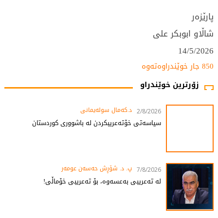
پارێزەر
شاڵاو ابوبکر علی
14/5/2026
850 جار خوێندراوەتەوە
زۆرترین خوێندراو
د.کەمال سولەیمانی
2/8/2026
سیاسەتی خۆتەعریبکردن لە باشووری کوردستان
پ. د. شۆڕش حەسەن عومەر
7/8/2026
لە تەعریبی بەعسەوە، بۆ تەعریبی خۆماڵی!