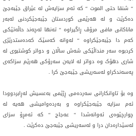
“ شنقا حتی الموت “ کە ئەم سزایەش لە عێراق جێبەجێ
دەکرێت و لە هەرێمی کوردستان جێبەجێکردنی لەبەر
ماناکانی مافی مرۆڤ ڕاگیراوە “ تەنها لەچەند حاڵەتێکی
کەم دا جێبەجێکراوە “ لەوانە کەسێک کەدەستدرێژی
کردبوە سەر منداڵێکی شەش ساڵان و دواتر کوشتبوی لە
شاری دهۆک وە دواتر لە لایەن سەرۆکی هەرێم سزاکەی
پەسەندکراو لەسەریشی جێبەجێ کرا .
وە بۆ تاوانکارانی سەردەمی ڕژێمی بەعسیش لەڕابردوودا
ئەم سزایە جێبەجێکراوە و بەردەوامیشی هەیە لە
چوارچێوەی ئەوانەشدا “ عەجاج “ کە ئەمڕۆ سزای
لەسێدارەدان درا و لەسەریشی جێبەجێ دەکرێت .