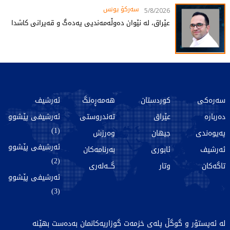
سەرکۆ یونس
5/8/2026
عێراق، لە نێوان دەوڵەمەندیی یەدەگ و قەیرانی کاشدا
سەرەکی
کوردستان
هەمەڕەنگ
ئەرشیف
دەربارە
عێراق
تەندروستی
ئەرشیفی پێشوو
(1)
پەیوەندی
جیهان
وەرزش
ئەرشیفی پێشوو
ئەرشیف
ئابوری
بەرنامەکان
(2)
تاگەکان
وتار
گـــەلەری
ئەرشیفی پێشوو
(3)
لە ئەپستۆر و گوگڵ پلەی خزمەت گوزاریەکانمان بەدەست بهێنە