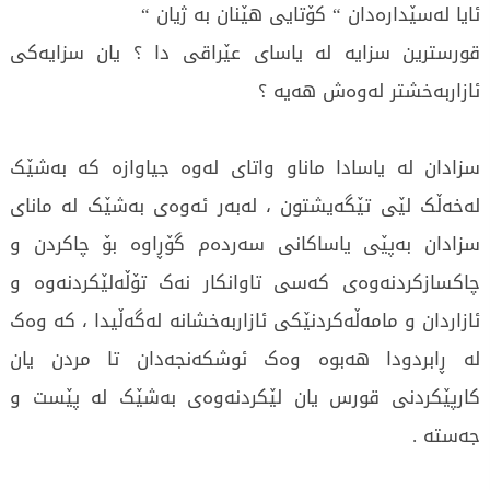
ئایا لەسێدارەدان “ کۆتایی هێنان بە ژیان “
قورسترین سزایە لە یاسای عێراقی دا ؟ یان سزایەکی
ئازاربەخشتر لەوەش هەیە ؟
سزادان لە یاسادا ماناو واتای لەوە جیاوازە کە بەشێک
لەخەڵک لێی تێگەیشتون ، لەبەر ئەوەی بەشێک لە مانای
سزادان بەپێی یاساکانی سەردەم گۆڕاوە بۆ چاکردن و
چاکسازکردنەوەی کەسی تاوانکار نەک تۆڵەلێکردنەوە و
ئازاردان و مامەڵەکردنێکی ئازاربەخشانە لەگەڵیدا ، کە وەک
لە ڕابردودا هەبوە وەک ئوشکەنجەدان تا مردن یان
کارپێکردنی قورس یان لێکردنەوەی بەشێک لە پێست و
جەستە .