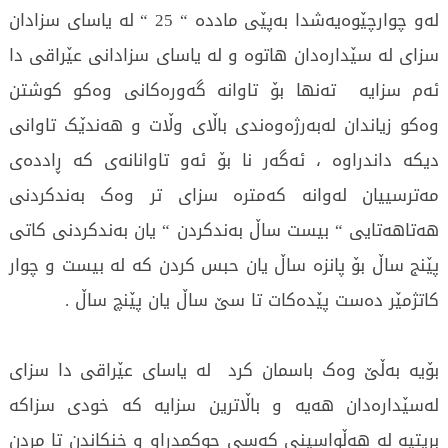
لەو چوارچێوەیەشدا بەپێی ماددە “ 25 “ لە یاسای سزادان
سزای لە سێدارەدان هاتوە و لە یاسای سزادانی عێراقی دا
ئەم سزایە تەنها بۆ تاوانە گەورەکانی وەکو کوشتن
وەکو زیاندان لەبەرژەوەندی باڵای وڵات و هەندێک تاوانی
دیکە داندراوە ، ئەگەر نا بۆ ئەو تاوانانەی کە ڕاددەی
مەترسییان لەوانە کەمترە سزای تر وەک بەندکردنی
هەتاهەتایی “ بیست ساڵ بەندکردن “ یان بەندکردنی کاتی
پێنج ساڵ بۆ پانزە ساڵ یان حبس کردن کە لە بیست و چوار
کاتژمێر دەست پێدەکات تا سێ ساڵ یان پێنچ ساڵ .
بۆیە بەڵێ وەک باسمان کرد لە یاسای عێراقی دا سزای
لەسێدارەدان هەیە و باڵاترین سزایە کە خودی سزاکە
بریتیە لە هەڵواسینی کەسی حوکمدراو و خنکاندن تا مردن