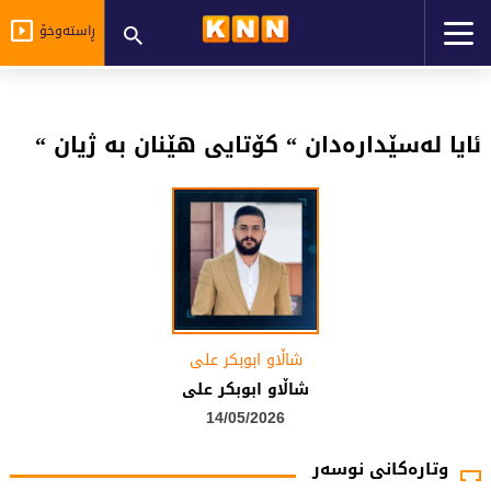
ڕاستەوخۆ
ئایا لەسێدارەدان “ کۆتایی هێنان بە ژیان “
شاڵاو ابوبکر علی
شاڵاو ابوبکر علی
14/05/2026
وتارەکانی نوسەر