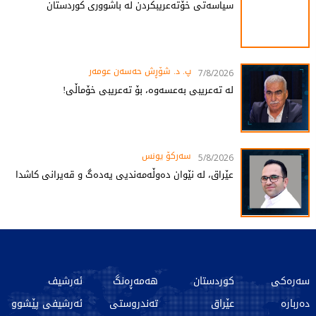
سیاسەتی خۆتەعریبکردن لە باشووری کوردستان
پ. د. شۆڕش حەسەن عومەر
7/8/2026
لە تەعریبی بەعسەوە، بۆ تەعریبی خۆماڵی!
سەرکۆ یونس
5/8/2026
عێراق، لە نێوان دەوڵەمەندیی یەدەگ و قەیرانی کاشدا
سەرەکی
کوردستان
هەمەڕەنگ
ئەرشیف
دەربارە
عێراق
تەندروستی
ئەرشیفی پێشوو