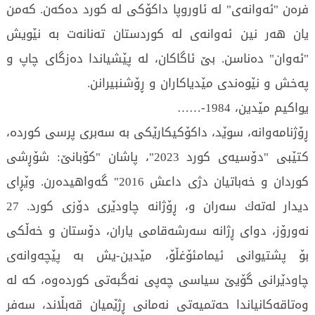
فرە‌ن "ئە‌وانە‌ی" لە‌ ئاوروپا داكۆكی لە‌ كورد دە‌كە‌ن. كە‌من
یان ھە‌ر نین ئە‌وانە‌ی لە‌ كوردستان تە‌نانە‌ت بە‌ نێویش
"ئە‌وان" دە‌ناسن. بێ ئاگاكان، لە‌ پێشیاندا دە‌زگای چاپ و
پە‌خش و نێوە‌ندی مێدیاكاران و ڕۆشنبیرانن.
یواكیم مێدین، 1984-……
ڕۆژنامە‌وانە‌، سوێد، داكۆكیكارێكی بە‌ سە‌بری پرسی كوردە‌،
كتێبی "دۆسیە‌ی كورد 2023"، پاشان "كۆبانێ: شۆڕشی
كوردان و خە‌باتیان دژی داعش 2016" گە‌واھیدە‌رن.‌ وێڕای
دیدار لە‌تە‌ك سە‌ران و، ڕۆژانە‌ چاودێری دۆزی كورد. 27
نە‌ورۆز، دوای ڕژانە‌ سە‌رشە‌قامی یاران، دۆستان و خە‌ڵكی
بۆ پشتیوانی ئیمامئۆغڵۆ، مێدین-یش بە‌ پێچە‌وانە‌ی
چاودێرانی گۆیێ سیاسی چە‌پی نە‌گبە‌تی كوردە‌وە‌، كە‌ لە‌
وە‌تاقە‌كانیاندا حە‌تمیە‌تی نە‌مانی ڕژێمیان قە‌بڵاند، سە‌فر