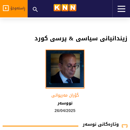
ڕاستەوخۆ
زیندانیانی سیاسی & پرسی كورد
گۆران مەریوانی
نووسەر
26/04/2025
وتارەکانی نوسەر