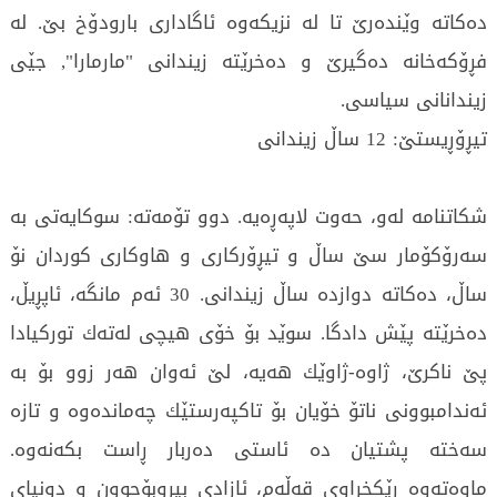
دە‌كاتە‌ وێندە‌رێ تا لە‌ نزیكە‌وە‌ ئاگاداری بارودۆخ بێ. لە‌
فڕۆكە‌خانە‌ دە‌گیرێ و دە‌خرێتە‌ زیندانی "مارمارا", جێی
زیندانانی سیاسی.
تیڕۆڕیستێ: ‌12 ساڵ زیندانی
شكاتنامە‌ لە‌و، حە‌وت لاپە‌ڕە‌یە‌. دوو تۆمە‌تە‌: سوكایە‌تی بە‌
سە‌رۆكۆمار سێ ساڵ و تیڕۆركاری و ھاوكاری كوردان نۆ
ساڵ، دە‌كاتە‌ دوازدە‌ ساڵ زیندانی. 30 ئە‌م مانگە‌، ئاپڕیڵ،
دە‌خرێتە‌ پێش دادگا. سوێد بۆ خۆی ھیچی لە‌تە‌ك توركیادا
پێ ناكرێ، ژاوە‌-ژاوێك ھە‌یە‌، لێ ئە‌وان ھە‌ر زوو بۆ بە‌
ئە‌ندامبوونی ناتۆ خۆیان بۆ تاكپە‌رستێك چە‌ماندە‌وە‌ و تازە‌
سە‌ختە‌ پشتیان دە‌ ئاستی دە‌ربار ڕاست بكە‌نە‌وە‌.
ماوە‌تە‌وە‌ ڕێكخراوی قە‌ڵە‌م، ئازادی بیروبۆچوون و دونیای