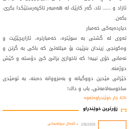
ئازاد و ....... تاد، گە‌ر كارێك لە‌ ھە‌مبە‌ر تاكپە‌رستێكدا بكرێ،
بكە‌ن.
دیاردە‌یە‌كی خە‌مبار
ئە‌وی لە‌ گشتی بە‌ سوێترە‌، خە‌مبارترە‌، ئازاربچێژیت و
وە‌كونجی زیندان بنرێیت بۆ میللە‌تێ كە‌ باكی بە‌ گرتن و
نە‌مانی خۆی نییە‌! كە‌ ناخوازێ بزانێ كێ دۆستە‌ و كێش
دوژمنە‌.
خێزانی مێدین دووگیانە‌ و بە‌مزووانە‌ دە‌بنە‌، بە‌ ئومێدی
ساخوسە‌لامە‌تی، باب و داك!
426 جار خوێندراوەتەوە
زۆرترین خوێندراو
د.کەمال سولەیمانی
2/8/2026