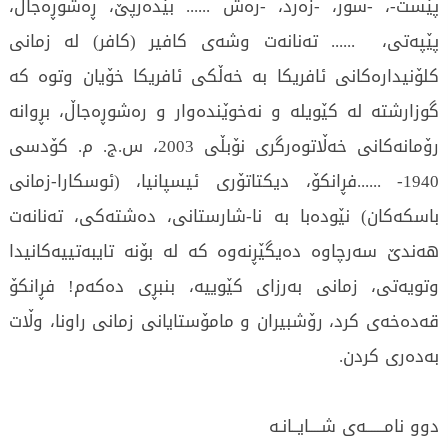
پێست-، -سور، -زه‌رد، -ره‌ش ...... بێده‌رپێ، ڕه‌شوڕه‌جاڵ،
پێپه‌تی، ...... ته‌نانه‌ت وشه‌ی كافیر (كافر) له‌ زمانی
كلۆنیداره‌كانی ئافریكا به‌ خه‌ڵكی ئافریكا خۆیان وتوه‌ كه‌
گوزارشته‌ له‌ كێویله‌ و نه‌خوێنده‌وار و ره‌شوڕه‌جاڵ، بڕوانه‌
رۆمانه‌كانی خه‌ڵاتوه‌رگری نۆبڵی 2003، س.ج. م. كۆدسی
1940- ......فڕانكۆ، دیكتاتۆری ئیسپانیا، (ئو‌سكارا-زمانی
باسكه‌كان) نێوده‌با به‌ نا-شارستانی، ده‌شته‌كی، ته‌نانه‌ت
هه‌ندێ سه‌رچاوه‌ ده‌یگێڕنه‌وه‌ كه‌ له‌ بۆنه‌ تایبه‌تییه‌كانیدا
وتویه‌تی، زمانی به‌رزای كێوییه‌، بنبڕی ده‌كه‌م! فڕانكۆ
قه‌ده‌خه‌ی كرد، رۆشبیران و مامۆستایانی زمانی راونا، وڵات
به‌ده‌ری كردن.
دوو نامــــــه‌ی شــــایــانـه‌