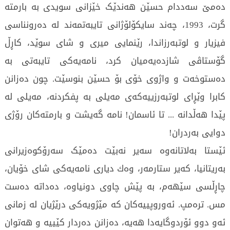
ده‌مێ سه‌ددام حسێن هەندێک خێزانی سویدی به‌ بارمته‌
گرت، 1993، چه‌ند سایكۆلۆژانی تایبه‌تمه‌ند له‌ ده‌رونناسی
فیزیار و لوتبه‌رزاندا، رێنمایی میری و شای سوێد، كاڕڵ
گۆستاڤی شازده‌یه‌میان كرد، نامه‌یه‌كی تایبه‌تی به‌
ده‌ستوخه‌ت و واژوی خۆی بۆ حسێن بنوسێت. چون ده‌زانن
كابرا وێڕای لوتبه‌رزییه‌كه‌ی مه‌یلی به‌ پفكردنه‌، مه‌یلی له‌
پێدا هه‌ڵدانه ...‌ تا ئاسمان! نامه‌ گه‌یشت و بارمته‌كان رۆژی
دوایی به‌ردران!
ئێستا به‌لاتانه‌وه‌ سه‌یر نه‌بێت ده‌مێک سه‌رۆكوه‌زیرانی
به‌ریتانیا، كەیر ستارمه‌ر، وه‌ك دیاری نامه‌یه‌كی شای خۆیان،
چاڕڵسی سێهەم، به‌ پێش چاوی دونیاوه‌، ده‌داته‌ ده‌ست
مس. ترەمپ. ئەوروپییه‌كان كه‌ مێژویه‌كی درێژیان له‌ زمانی
ئه‌و دوو ئۆردوگایه‌دا هه‌یه‌، ده‌زانن ده‌ردار كێییه‌ و هه‌توان