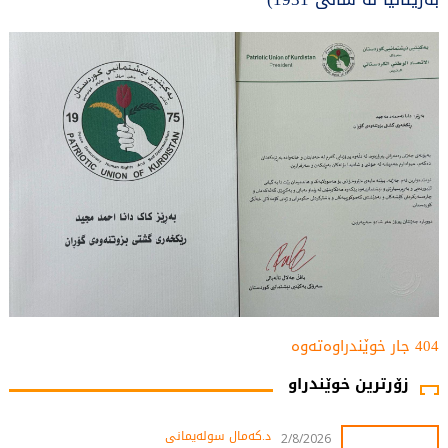
404 جار خوێندراوەتەوە
زۆرترین خوێندراو
د.کەمال سولەیمانی
2/8/2026