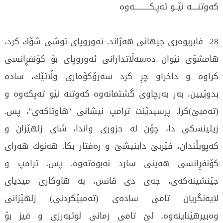
كه‌وتنــــه‌ نێــو ته‌پـكــــــــــه‌وه‌
28 فابریوه‌ری جیهانی هه‌ژاند. ئەوروپای توشی شۆك كرد،
هامشۆی نێوان ده‌سه‌ڵاتدارانی ئەوروپای بۆ كۆنفڕانسی
كراوه‌ و داخراو چڕ كرد سه‌رۆكۆماری وڵاتێك، ساده‌
بدوێیین، به‌ر به‌رچاوی گشتمانه‌وه‌ كه‌وتنه‌ نێو ته‌پكه‌وه‌ و
(ته‌مبێ)كرا. پرسیدێنت ترامپ نیشانی ''هاوتاكه‌ی''، پس.
زیلینسكی دا، چۆن له‌ حزوری واندا، شای زلهێزان و
كه‌پوبڵندان، فێربێ دابنیشێ و ره‌فتار بكا. هه‌نوك هه‌رای
كۆنفڕانسی هه‌ینی سارد نه‌بوەته‌وه‌. پس. ترامپ و
جێنشینه‌كه‌ی، جەى دى ڤانس، به‌ هاوكاری میدیای
لایه‌نگریان تامی ساده‌ی (ته‌مبێكردنی) زلهێزانی
وه‌بیرهێناینه‌وه‌. لێ تامی زمانی لوتبه‌رزی و فیز بۆ