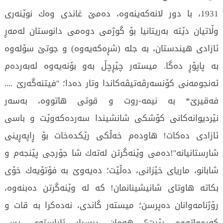
1931، با دور لانه‌كه‌ینه‌وه‌‌، ده‌مێ غاندی وه‌ك نوێنه‌ری
وڵاتیان دێته‌ به‌ریتانیا بۆ گوژمی دوه‌می دانوستان له‌مه‌ڕ
ئازادی هیندستان، بە جله‌ (شڕه‌كه‌یه‌وه‌) و جوتێ سۆله‌وه‌
بە پاپۆڕ ده‌گا. میسته‌ر چێڕچڵ به‌و بۆنه‌یه‌وه‌ له‌به‌رده‌م
ئه‌نجومه‌نی كۆنسه‌رڤەتیڤه‌كاندا وتار ده‌دا؛ ''فیتنه‌گه‌رێ ....
فه‌قیرێ* به‌ نیمه‌-روت و قوتی هاتووه، به‌سه‌ر
نێردیوانه‌كانی كۆشكی شانشیندا سه‌رده‌كه‌وێت و باسی
ئازادی ده‌كا‌ت! هاوده‌م خه‌ڵكی رێكده‌خات بۆ ڕاپه‌ڕینی
شارستانیانه''‌!ده‌می وێنه‌گرتن له‌ته‌ك شا جۆرجی پێنجه‌م و
شابانو، ماریای خێزانی، ده‌ڵێت؛ ده‌یه‌وێ به‌ فۆتۆیه‌ك خۆی
بكاته‌ هاوتای شانیشینانمان! كه‌ له‌ وێنه‌گرتن ده‌بنه‌وه‌،
رۆژنامه‌وانان ده‌پرسن؛ میسته‌ر گاندی، نه‌ده‌كرا به‌ قات و
كه‌ره‌واته‌وه‌ بێیت؟ هه‌مان پرسیار ئاڕاسته‌ی پس.