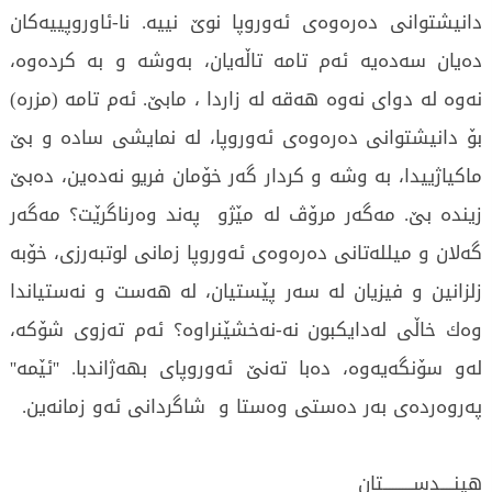
دانیشتوانی ده‌ره‌وه‌ی ئەوروپا نوێ نییه‌. نا-ئاوروپییه‌كان
ده‌یان سه‌ده‌یه‌ ئه‌م تامه‌ تاڵه‌یان، به‌وشه‌ و به‌ كرده‌وه‌،
نه‌وه‌ له‌ دوای نه‌وه‌ هەقە له‌ زاردا ، مابێ‌. ئه‌م تامه‌ (مزره‌)
بۆ دانیشتوانی ده‌ره‌وه‌ی ئەوروپا، له‌ نمایشی ساده‌ و بێ
ماكیاژییدا، به‌ وشه‌ و كردار گه‌ر خۆمان فریو نه‌ده‌ین، ده‌بێ
زینده‌ بێ. مه‌گه‌ر مرۆڤ له‌ مێژو په‌ند وه‌رناگرێت؟ مه‌گه‌ر
گه‌لان و میلله‌تانی ده‌ره‌وه‌ی ئەوروپا‌ زمانی لوتبه‌رزی، خۆبه‌
زلزانین و فیزیان له‌ سه‌ر پێستیان، له‌ هه‌ست و نه‌ستیاندا
وه‌ك خاڵی له‌دایكبون نه‌-نه‌خشێنراوه‌؟ ئه‌م ته‌زوی شۆكه‌،
له‌و سۆنگه‌یه‌وه‌، ده‌با ته‌نێ ئەوروپای بهه‌ژاندبا. ''ئێمه‌''
په‌روه‌رده‌ی به‌ر ده‌ستی وه‌ستا و شاگردانی ئه‌و زمانه‌ین.
هینــــدســـــــــتان