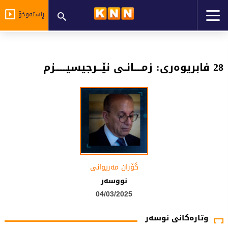
ڕاستەوخۆ
28 فابریوه‌ری: زمـــــانــی نێـــرجیسیـــــــزم
گۆران مەریوانی
نووسەر
04/03/2025
وتارەکانی نوسەر