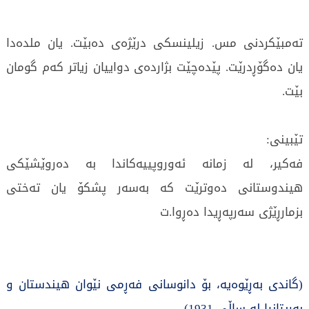
ته‌مبێكردنی مس. زیلینسكی درێژه‌ی ده‌بێت. یان ملده‌دا
یان ده‌گۆڕدرێت. پێده‌چێت بژارده‌ی دواییان زیاتر كه‌م گومان
بێت.
تێبینی:
فەکیر، لە زمانە ئەوروپییەکاندا بە دەروێشێکی
هیندوستانی دەوترێت کە بەسەر پشکۆ یان تەختی
بزمارڕێژی سەرپەڕیدا دەڕوا.ت
(گاندی بەڕێوەیە، بۆ دانوسانی فەڕمی نێوان هیندستان و
بەریتانیا لە ساڵى 1931)