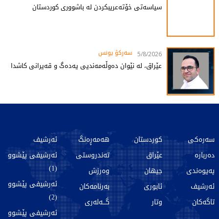
سیاسەتی خۆتەعریبکردن لە باشووری کوردستان
سەرکۆ یونس
5/8/2026
عێراق، لە نێوان دەوڵەمەندیی یەدەگ و قەیرانی کاشدا
سەرەکی
کوردستان
هەمەڕەنگ
ئەرشیف
دەربارە
عێراق
تەندروستی
ئەرشیفی پێشوو
(1)
پەیوەندی
جیهان
وەرزش
ئەرشیفی پێشوو
ئەرشیف
ئابوری
بەرنامەکان
(2)
تاگەکان
وتار
گـــەلەری
ئەرشیفی پێشوو