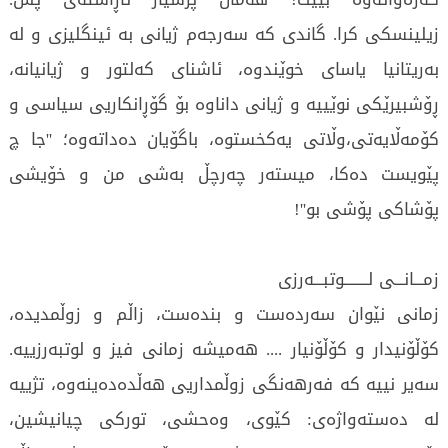
زیلینسكی كرا. گاندی كه‌ سه‌رجه‌م ژیانی به‌ ئینگلیزی و له‌
به‌ریتانیا یاسای خوێندوه‌، ئاشنای كەلتور و ژیانیانه‌،
ڕۆشبیرێكی نوێییه‌ و ژیانی داناوه‌ بۆ گۆڕانكاریی سیاسی و
كۆمه‌ڵایه‌تی،وڵاتی یه‌كخستوه‌، باگۆیان ده‌داته‌وه‌؛ ''جا چ
پێویست ده‌كا، میسته‌ر چەرچڵ به‌شی من و خۆیشی
پۆشاكی پۆشی بو''!
زمـــانـــی لــــــــوتبـــه‌رزی
زمانی نێوان سه‌رده‌ست و بنده‌ست، زاڵم و زوڵمدیده‌،
كۆڵۆنیدار و كۆڵۆنیار .... هه‌میشه‌ زمانی فیز و لوتبه‌رزییه‌.
سه‌یر نییه‌ كه‌ فه‌رهه‌نگی زوڵمداریی هه‌ڵده‌ده‌ینه‌وه‌، تژییه‌
له‌ ده‌سته‌واژه‌ی: كێوی، وه‌حشی، توركی چیانیشین،