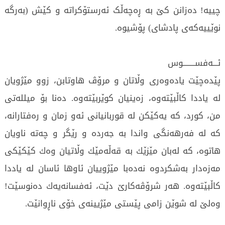
چییه‌! دەزانن کێ بە ڕەچەڵک ئەرستۆکراتە و کێش (بەرگە
نوێییەکەی پادشای) پۆشیوە.
ئـــه‌فســــــــوس
پێده‌چێت یاده‌وه‌ری وڵاتان و مرۆڤ هاوتابن، زوو مێژویان
له‌ یاددا كاڵبێته‌وه‌، زه‌ینیان كوێربێته‌وه‌. ده‌نا بۆ میلله‌تی
من، كورد، كه‌ یه‌كێكن له‌ قوربانیانی ئه‌و زمان و رە‌فتارانه‌،
كه‌ له‌ فه‌رهه‌نگی واندا به‌ جه‌رده‌ و رێگر و چه‌ته‌ ناویان
هاتوه‌، كه‌ له‌بان مێزێك به‌ قه‌ڵه‌مێك وڵاتیان وه‌ك كێكێكی
مه‌زه‌دار به‌شكردوه‌ نه‌ده‌با مێژوییان ئاوها ئاسان له‌ یاددا
كاڵبێته‌وه‌. هه‌ر شرۆڤه‌كارێ دێت، ئه‌فسانه‌یه‌ك ده‌نوسێت!
وه‌لێ له‌ شوێن زامی پێستی مێژیینەی خۆی ناڕوانێت.