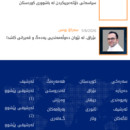
سیاسەتی خۆتەعریبکردن لە باشووری کوردستان
سەرکۆ یونس
5/8/2026
عێراق، لە نێوان دەوڵەمەندیی یەدەگ و قەیرانی کاشدا
سەرەکی
کوردستان
هەمەڕەنگ
ئەرشیف
دەربارە
عێراق
تەندروستی
ئەرشیفی پێشوو
(1)
پەیوەندی
جیهان
وەرزش
ئەرشیفی پێشوو
ئەرشیف
ئابوری
بەرنامەکان
(2)
تاگەکان
وتار
گـــەلەری
ئەرشیفی پێشوو