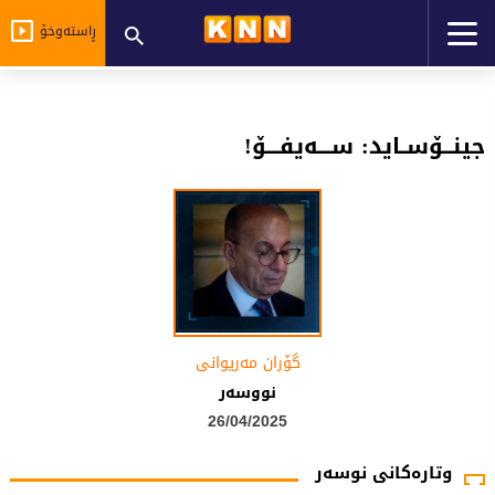
ڕاستەوخۆ
جینـــۆســاید: ســــەیفــــۆ!
گۆران مەریوانی
نووسەر
26/04/2025
وتارەکانی نوسەر