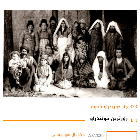
373 جار خوێندراوەتەوە
زۆرترین خوێندراو
د.کەمال سولەیمانی
2/8/2026