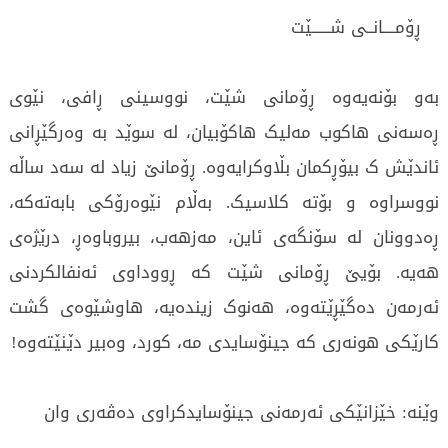
ڕۆمــــانــی شــــــێت
بەو بۆنەیەوە ڕۆمانی شێت، نووسینی ڕافی، نێوی
ڕەسەنی هاکوب مەلیک هاکۆبیان، لە سوێد بە وەرگێڕانی
ئاندێش ک بیۆڕکمان بڵاوکرایەوە. ڕۆمانێ زیاد لە سەد ساڵە
نووسراوە و بۆتە کلاسیک. بەڵام نێوەرۆکی بابەتەکە،
ڕەدوونان لە سۆنگەی ئاین، مەزهەب، بیروباوەڕ، درێژەی
هەیە. بۆیێ ڕۆمانی شێت کە ڕووداوی ئەنفالکردنی
ئەرمەن دەگێڕێتەوە، هەنوک زیندەیە، هاوشێوەی گشت
کارێکی هونەری کە جینۆسایدی مە، کورد، وەبیر دێنێتەوە!
وێنە: خێزانێکی ئەرمەنی جینۆسایدکراوی دەڤەری وان