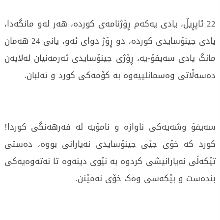
22 ئاپڕیڵ، یادی یەکەم ڕۆژنامەی کوردە، هەر لەو مانگەدا،
یادی جینۆسایدی کوردە، دو ڕۆژ دوای ئەو، یانی 24 هەمان
مانگ یادی سەیفۆ-یە، ڕۆژی جینۆسایدی ئەرمەنیان لەلایەن
دەسەڵاتی وەسمانلییەوە بە کۆمەکی کورد و ئەلبان.
سەیفۆ وشەیەکی ناوازە و نامۆیە لە فەرهەنگی کوردا!
کورد کە خۆی جێی جینۆسایدی نەیارانی بووە، دەستی
تێکەڵی نەیارانیشی کردوە بە نێوی دینەوە تا نەتەوەیەکی
بندەست و بێکەسی وەک خۆی نەمێنن.