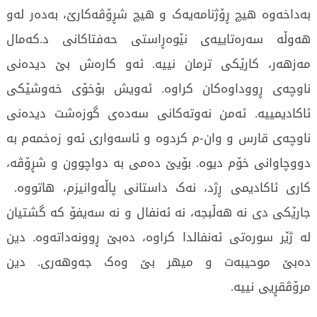
بەداخەوە هیچ ڕۆژنامەیەک و هیچ شڕۆڤەکارێ، بەدەر لەو
هەوڵە سەرەتاییەی نێوەڕاستی حەفتاکانی د.کەمال
مەزهەر، کارێکی ترمان نییە. ئەو کارەش بێ دیدەنی
ناوچەی ڕووداوەکان کراوە. ئەویش بۆخۆی خەوشێکی
ئاکادیمییە. ئەمن نەوتەکانی سەدەی گوزەشت دیدەنی
ناوچەی قارس و وان-م کردوە و ئاسەواری ئەو زەخمەم بە
دووچاوانی خۆم دیوە. بۆیێ دەمی بە دواچوون و شڕۆڤە،
کاری ئاکادیمی ڕژد، نەک داستانی پاڵەوانیزم، هاتووە.
جارێکی دی نە هەڵبجە، نە ئەنفال و نە سەیفۆ کە گشتیان
لە ژێر سورەتی ئەنفالدا کراوە، دەبێ ڕوونەداتەوە. دین
دەبێ موحیبەت و میهر بێ وەک جەوهەری. دین
مرۆڤقڕیی نییە.