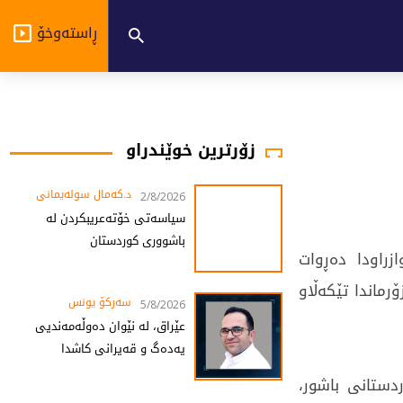
ڕاستەوخۆ
زۆرترین خوێندراو
د.کەمال سولەیمانی
2/8/2026
سیاسەتی خۆتەعریبکردن لە
باشووری کوردستان
راودا دەڕوات
ماندا تێکەڵاو
سەرکۆ یونس
5/8/2026
عێراق، لە نێوان دەوڵەمەندیی
یەدەگ و قەیرانی کاشدا
دستانی باشور،