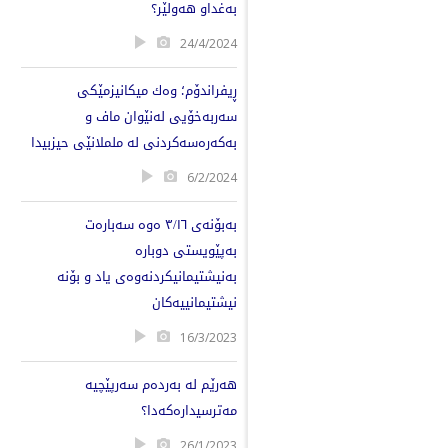
بەغداو هەولێر؟
24/4/2024
ڕیفراندۆم؛ وەك میکانیزمێکی
سەربەخۆیی لەنێوان ماف و
بەکەرەسەکردنی لە ململانێی حیزبیدا
6/2/2024
بەبۆنەی ٣/١٦ ەوە سەبارەت
بەپێویستی دوبارە
بەنیشتیمانیکردنەوەی یاد و بۆنە
نیشتیمانییەکان
16/3/2023
ھەرێم لە بەردەم سەرپێچیە
مەترسیدارەکەدا؟
26/1/2023