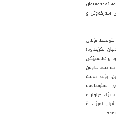
دەستەجەمعیمان
ای سەرکەوتن و
 پێویستە بۆنەی
یان بکرێتەوە!
ەوە و ھەستێکی
کە ئێمە خاوەن
، بۆیە دەبێت
ی نەگونجاوەو
شتێك جیاواز و
شیان نەبێت بۆ
ەوە.