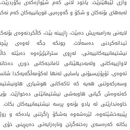
وازی لێبھێنرێت. یاخود لانی کەم شێوازەکەی بگۆردرێت،
لەبەھای بۆنەکان و شکۆ و گەورەیی قوربانییەکان کەم نەکر
لایەنی بەرامبەریش دەبێت، ڕازیینە بێت، کاڵکردنەوەی بۆنەکان
ئیدانەکردنی دەسەڵات. چونکە جگە لەوەی پێچەو
نیشتیمانییەکانییەتی، لەڕوی ستراتیژیژەوە دەبێتە خا
لاوازییەکانی ولەبەدیھێنانی ئامانجەکانی دوری دەخات
ئەوەی، ئۆپۆزیسیۆنی یاسایی تەنھا لەکۆمەڵگەیەکدا شان
وسەرکەوتنی ھەیە کە تاکەکانی ھوشیاری ھاونیشتیمان
کەئەوەش گیانی ھاوبەشی نیشتیمانێتی دەخوازێت. بۆیە
خاوەندارێتی لە یادو بۆنەو پرسە نیشتیمانییەکان بکات. 
پێببەخشێتەوە، لێرەشەوە بەشکۆ ڕاگرتنی یادەکە و روژ
بکاتە کەرەسەی رەخنەگرتن ونارەزایەتی دەربڕینی خۆی د