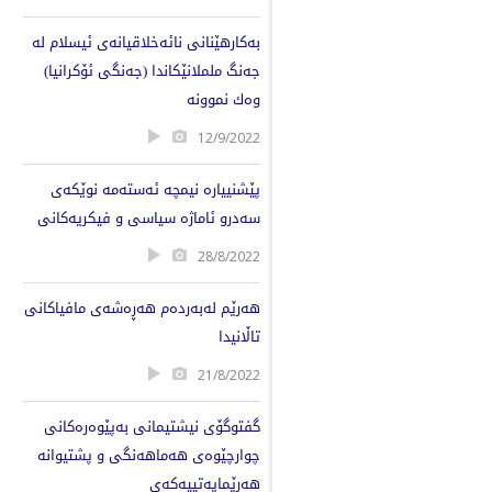
‎بەکارھێنانی نائەخلاقیانەی ئیسلام لە
جەنگ ململانێکاندا (جەنگی ئۆکرانیا)
وەك نموونە
12/9/2022
پێشنییارە نیمچە ئەستەمە نوێکەی
سەدرو ئاماژە سیاسی و فیکریەکانی
28/8/2022
ھەرێم لەبەردەم ھەڕەشەی مافیاکانی
تاڵانیدا
21/8/2022
گفتوگۆی نیشتیمانی بەپێوەرەکانی
چوارچێوەی ھەماھەنگی و پشتیوانە
ھەرێمایەتییەکەی