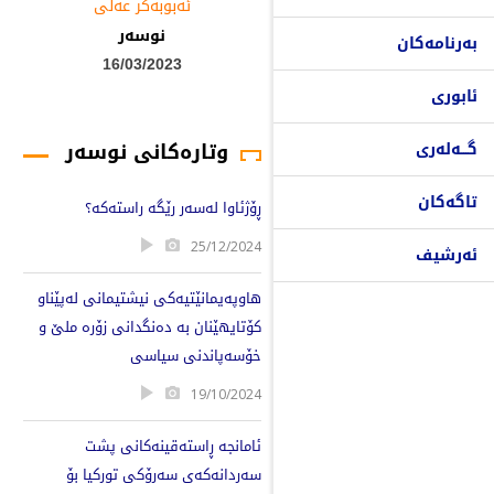
ئه‌بوبه‌كر عه‌لی
نوسەر
بەرنامەکان
16/03/2023
ئابوری
وتارەکانی نوسەر
گـــەلەری
تاگەکان
ڕۆژئاوا لەسەر رێگە راستەکە؟
25/12/2024
ئەرشیف
هاوپەیمانێتیەکی نیشتیمانی لەپێناو
کۆتایهێنان بە دەنگدانی زۆرە ملێ و
خۆسەپاندنی سیاسی
19/10/2024
ئامانجە ڕاستەقینەکانی پشت
سەردانەکەی سەرۆکی تورکیا بۆ