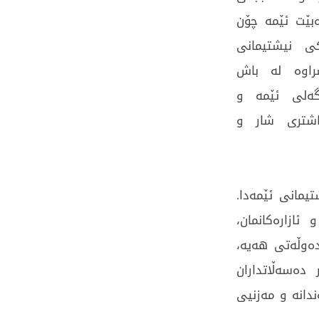
ەبێت ئێمە چۆن
کی نیشتیمانی
راوە لە باش
 گەلی ئێمە و
باشتری شار و
مانی ئێمەدا.
ازارەکانمان،
ەوڵەتی ھەیە،
دەسەڵاتداران
دانە و مەزنیی