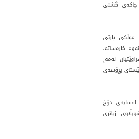
ت چاکەی گشتی
 موڵکی پارتی
ەوە کارەساتە،
وێتیان لەمەڕ
ئێستای پڕۆسەی
 لەسایەی دۆخ
بڵاوی زیاتری