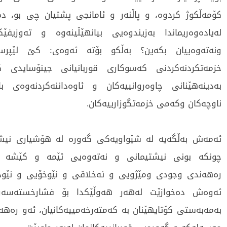
کۆمەڵکوژ کردوە، و پاڵنەر و ئامانجی پشتیان چی بو، د
لەیادەوەریماندا بەزیندوەیی بیانھێڵینەوە و تەوزیفێ
ونەتەوەییان بکەین؟ بەڵکو بۆتە ئەوەی: کێ لێپرس
خزمەتکردنەکردنی کەسوکاری قوربانیانی جینۆسایدی
بەدینەھێنانی چاوەروانییەکان و ئاوەداننەکردنەوەی 
ناوچەکان وکەمی خزمەتگوزارییەکان.
ئەمەش بەڵگەیە لە شێواویەکی گەورە لە ھۆشیاری نیشتی
چونکە بونی نیشتیمانی و نەتەوەیی ئێمە و کێشە و ئ
رەھەندی وجودی ومێژویی و ئەخلاقی و نێوخۆیی و نێود
ئەوەش دەخوازێت لەھەر ھەوڵێکدا بۆ فشارخستەسەر 
بەمەبەستی کۆتایھێنان بە کەمتەرخەمییەکانیان، ئەو رەھەن