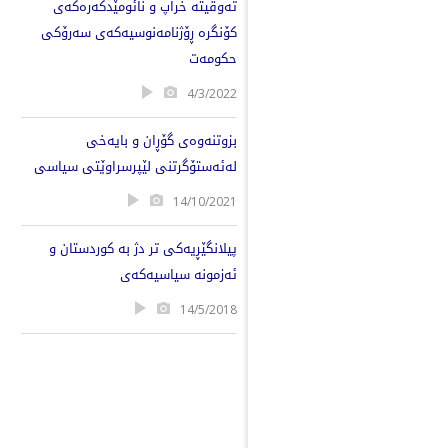
تەوقیتە خراپ و نائومێدکەرەکەی
کۆنگرە ڕۆژنامەنوسیەکەی سەرۆکی
حکومەت
4/3/2022
بزوتنەوەی گۆڕان و بایەخی
لەئەستۆگرتنی لێپرسراوێتی سیاسی
14/10/2021
پیلانگێڕیه‌كی تر دژ به‌ كوردستان و
ئه‌زمونه‌ سیاسیه‌كه‌ی
14/5/2018