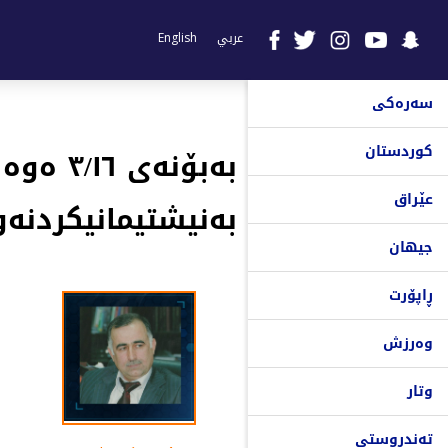
عربي
English
سەرەکی
کوردستان
بەبۆنەی
عێراق
بەنیشتیمانیکردنەو
جیهان
ڕاپۆرت
وەرزش
وتار
تەندروستی