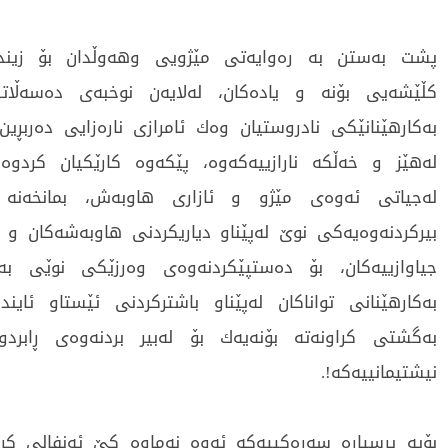
پشت بەستن بە رەوایەتی مێژویی وھەوڵدان بۆ زیند
کڵێشەیی بۆنە و یادەکان، لەلایەن نوخبەی دەسەڵاتد
بەکارھێنانێکی نادروستیان وەك ئامرازی نارەزایی دەربڕین
لەھێز و خەڵکە نارازییەکەوە، پێکەوە کارێکیان کردوە، 
لەجیاتی ئەوەی مێژو و ئازاری ھاوبەش، بمانخەنە 
بیرکردنەوەیەکی نوێ لەپێناو دیاریکردنی ھاوبەشەکان و ب
جیاوازییەکان، بۆ دەستپێکردنەوەی وەرزێکی نوێی بە
بەکارھێنانی تواناکان لەپێناو باشترکردنی ئێستاو ئایندە
بەگشتی کراونەتە بۆنەیەك بۆ لەبیر بردنەوەی ڕابرد
نیشتیمانییەکە!.
بۆیە پرسیارە سەرەکییەکە ئەوە نەماوە کێ ئەنفالی کر