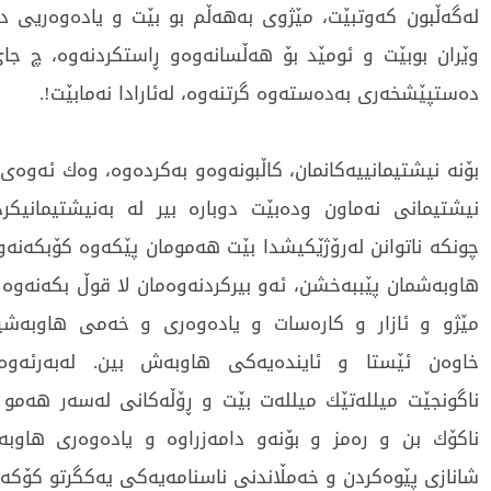
لەگەڵبون کەوتبێت، مێژوی بەھەڵم بو بێت و یادەوەریی 
وێران بوبێت و ئومێد بۆ ھەڵسانەوەو ڕاستکردنەوە، چ ج
دەستپێشخەری بەدەستەوە گرتنەوە، لەئارادا نەمابێت!.
بۆنە نیشتیمانییەکانمان، کاڵبونەوەو بەکردەوە، وەك ئەوەی
نیشتیمانی نەماون ودەبێت دوبارە بیر لە بەنیشتیمانیکردن
چونکە ناتوانن لەرۆژێکیشدا بێت ھەمومان پێکەوە کۆبکەن
ھاوبەشمان پێببەخشن، ئەو بیرکردنەوەمان لا قوڵ بکەنەوە 
مێژو و ئازار و کارەسات و یادەوەری و خەمی ھاوبەشین
خاوەن ئێستا و ئایندەیەکی ھاوبەش بین. لەبەرئەوە
ناگونجێت میللەتێك میللەت بێت و ڕۆڵەکانی لەسەر ھەمو 
ناکۆك بن و رەمز و بۆنەو دامەزراوە و یادەوەری ھاوبە
شانازی پێوەکردن و خەمڵاندنی ناسنامەیەکی یەکگرتو کۆکەر