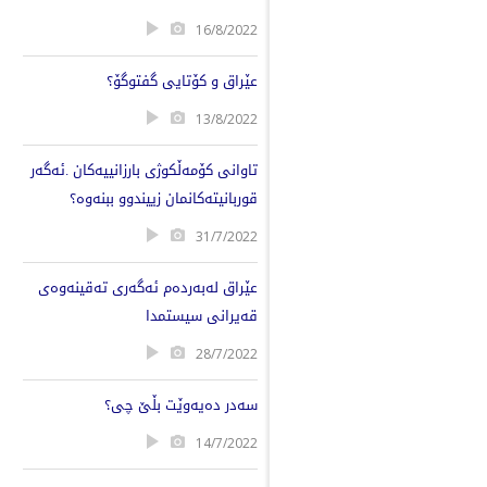
16/8/2022
عێراق و کۆتایی گفتوگۆ؟
13/8/2022
تاوانی كۆمەڵکوژی بارزانییەکان .ئەگەر
قوربانیتەکانمان زییندوو ببنەوە؟
31/7/2022
عێراق لەبەردەم ئەگەری تەقینەوەی
قەیرانی سیستمدا
28/7/2022
سەدر دەیەوێت بڵێ چی؟
14/7/2022