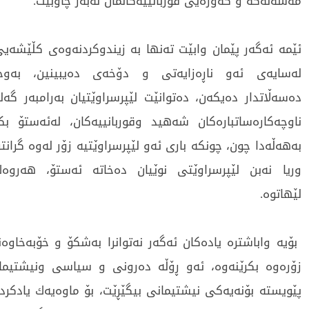
مەسەلەکە و گەورەیی قوربانییەکانمان لەبەر چاوبێت.
ئێمە ئەگەر پێمان وابێت تەنھا بە زیندوکردنەوەی کڵێشەیی
لەسایەی ئەو ناڕەزایەتی و دۆخەی دەیبینین، بەوج
دەسەڵاتدار دەیکەن، دەتوانێت لێپرسراوێتیان بەرامبەر گە
ناوچەکارەساتبارەکان شەھید وقوربانییەکان، لەئەستۆ بک
بەھەڵەدا چون، چونکە باری ئەو لێپرسراوێتیە زۆر لەوە گرانتر
وریا نەبن لێپرسراوێتی نوێیان دەخاتە ئەستۆ، ھەرو
لێھاتوە.
بۆیە واباشترە یادەکان ئەگەر نەتوانرا بەشکۆ و خۆبەخاوە
زۆرەوە بکرێنەوە، ئەو ڕۆڵە دەرونی و سیاسی ونیشتیمان
پێویستە بۆنەیەکی نیشتیمانی بیگێڕێت، بۆ ماوەیەك یادکرد