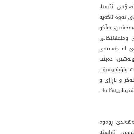
ەدۆخی ئێستا،
ی ئەوە ناگەیە
بەخشین، بەڵکو
 وململانێکانی
شێ لە جەستەی
بەشین، دەبێت
ت وئۆپۆزیسیۆن
ەگر و ناڕازی و
تیمانییەکانمان
ەھەندێ ڕوەوە
ەوەی ئاراستە