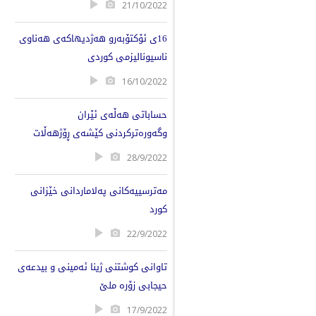
21/10/2022
16ی ئۆکتۆبەرو ھەژدیھاکەی ھەناوی
ناسیونالیزمی کوردی
16/10/2022
حساباتی ھەڵەی ئێران
وگەورەترکردنی کێشەی ڕۆژھەڵات
28/9/2022
مەترسییەکانی پەلاماردانی خێزانی
کورد
22/9/2022
تاوانی کوشتنی ژینا ئەمینی و بیدعەی
حیجابی زۆرە ملێ
17/9/2022