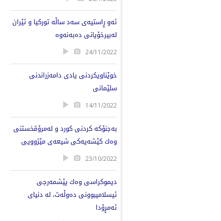
ئەو ڕاستیەی سەد ساڵە تورکیا و ئێران
لەبیرخۆیانی دەبەنەوە
24/11/2022
خوێناویکردنی یادی دامەزراندنی
سلێمانی
14/11/2022
بەجنۆکە کردنی کورد و لەمرۆڤخستنی
وەك کێشەیەکی شیعەی مێژوویی
23/10/2022
دیموکراسی وەك پێشمەرجی
ئیسلامیبوونی دەوڵەت، لە دنیای
ئەمڕۆدا