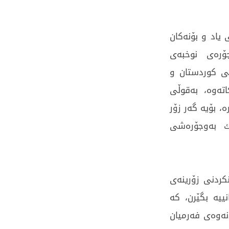
 یاد و بۆنەکان
ۆرەی نوخبەی
لی کوردستان و
اتەوە، بەقوڵی
ە، بۆیە گەر زۆر
ەك بەوجۆرەشی
نکردنی زۆرینەی
ییە بگێرن، کە
نەوەی فەرمیان