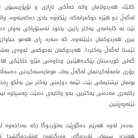
کاتێك ھەردولامان واتە خەڵكی ناڕازی و ئۆپۆزیسیۆن ل
لەگەڵ دو ھێزە حوکمرانەکە، پێکەوە یادێ دەکەینەوە، واتا
نێت بە کارنامەی یەکتر رازین، یاخود ئەستۆپاکی بەوان دە
بیری ھەردوکمان دێنێتەوە، کە سەرە ڕای ھەمو جیاوازی
ئێستا لەگەڵ یەکتردا، ھەردوکمان بەحوکمی ئەوەی بە
گەلی کوردستان پێکدەھێنین وخاوەنی مێژو خاکێکی ھاو
جۆری مامەڵەکردنمان لەگەڵ یەك، مومارەسەکردنی دەسەڵا
بونمان نیشتیمانی بێت، ئێمە دوژمنی یەکتر نین بەڵکو ڕەخن
رکابەری مەدەنی یەکترین، بەو واتایەی دەبێت چەسپاوە نیش
تێنەپەڕێنین.
بەدەر لەوە ھەرێم دەگۆڕێت بەئۆردوگا (کە بەداخەوە ل
ھەندێ سیمای ئۆردوگای وەرگرتوە) لەئۆردوگاشدا ئ