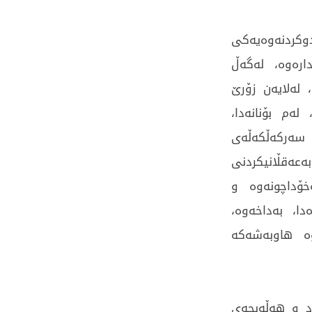
وکردنەوەیەکی
ارەوە، لەگەڵ
، لەلایەن زۆرێ
لەم بۆنانەدا،
سەرکەڵکەڵەی
ەعەقڵانیکردنی
خۆداچونەوە و
دا، بەداخەوە،
وە ھاوبەشەکە
د و ھەڵەبجەی