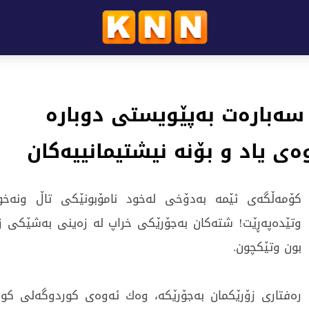
 ٣/١٦ ەوە سەبارەت بەپێویستی دوبارە
ەی یاد و بۆنە نیشتیمانییەکان
کۆمەڵگەی ئێمە بەدۆخی لەخود نامۆبونێکی تاڵ ونەخواز
وتێدەپەڕێت! شتەکان بەجۆرێکی خراپ لە زەینی بەشێکی زۆر
بون وتێکچون.
رەفتاری زۆرێکمان بەجۆرێکە، وەك ئەوەی کوردوگەلی کور