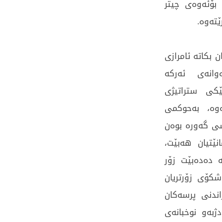
 بۆئەوەی چیتر
ێتەوە.
 بکاتە ئامرازی
انەی ئەرکە
ڵێکی ستراتیژی
ەوە، بەحوکمی
سی گەورە بوەن
ێتیان ھەبێت،
 دەدەبێت زۆر
شکۆی زۆرتریان
اندنی پرسەکان
ژبەو نوخبانەی