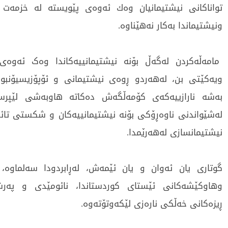
تواناکانی نیشتیمانیان وەك ئەوەی پێویستە لە خزمە
ونیشتیماندا بەکار نەھێناوە.
مامەڵەکردن لەگەڵ بۆنە نیشتیمانییەکاندا وەک ئەوەی
ویەکێتی بن، لەھەردو ڕوەی نیشتیمانی و ئۆپۆزیسیۆنبون
بەشە نارازییەکەی کۆمەڵگەش دەکاتە ھاوبەشی لێپرسرا
لەشێواندنی ناوەڕۆکی بۆنە نیشتیمانییەکان و شکستی تا
نیشتیمانسازی لەھەرێمدا.
گوتاری یان ئەوان و یان ئێمەش، لەڕابردودا سەلماوە،
وھاوکێشەکانی ئێستای کوردستاندا، نائومێدی و پەرشو
ڕیزەکانی خەڵکی نارەزی لێکەوتۆتەوە.