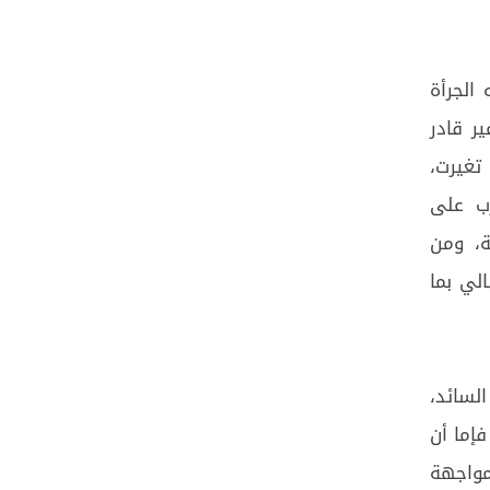
الجرأة
ر قادر
تغيرت،
رب على
ة، ومن
لي بما
لسائد،
فإما أن
مواجهة