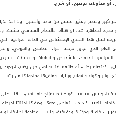
، أو محاولات توضيح، أو شرح.
ر كبير وخطير ومثير. فليس من قادة واضحين، ولا أحد لديه 
و محرك لتظاهرة هنا، أو هناك. فالنظام السياسي مشتت، وغي
ريعة لمثل هذا التحدي الإستثنائي في الحالة العراقية التي 
ج العام الذي تجاوز مرحلة النزاع الطائفي والقومي، والح
ت السياسية الخرقاء، والشخوص والزعامات والتكتلات التقليدي
ع الإعتصام بحزب، أو طائفة. فتسونامي حين يضرب لايعود يبا
ر ونار وهواء وشوارع وبنايات ومافيها وماحولها من بشر.
سكريا، وليس سياسيا، هو مرتبط بمزاج عام شعبي إنقلب على ا
املة للتغيير لابد من التعاطي معها بوصفها إجتثاثا لمرحلة. 
 بقرارات فاعلة ومؤثرة وحقيقية، وليست مخادعة إطلاقا، او ب