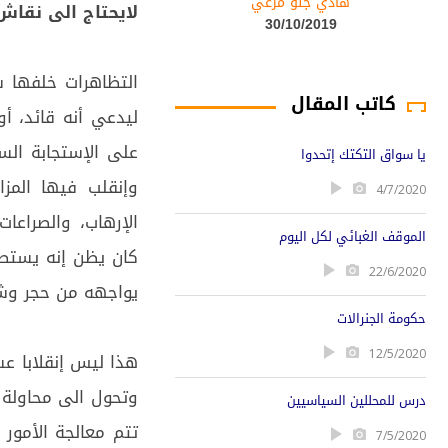
هادي جلو مرعي
لايحتاج الى نقاش
30/10/2019
التظاهرات خلفها س
كاتب المقال
ليدعي أنه قائد، أ
على الإستجابة الس
يا سواق التكتك إتحدوا
وإنقلب فيها المزا
4/7/2020
الإرهاب، والصراعا
الموقف الغبائي لكل اليوم
كان يظن إنه يستطي
22/6/2020
يواجهه من حجر وشج
حكومة الجنرالات
12/5/2020
هذا ليس إنقلابا ع
وتحول الى محاولة ك
درس للمحللين السياسيين
تتم معالجة الأمور
7/5/2020