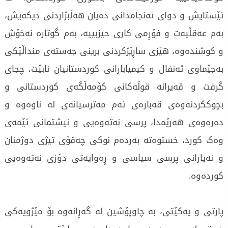
ئێستایش و دوای ئەنجامدانی دەیان هەڵبژاردنی دیکەیش،
بەم عەقڵیەت و فۆڕمی کاری حیزبییە، بەم گوتارە نەخۆش
و کوشندەوە، هێزی ساڕێژکردنی برینی جەستەی منداڵێکی
بەجێماوی ئەنفال و کیمیابارانی کوردستانیان نابێت، چجای
گرفت و قەیرانە قوڵەکانی کۆمەڵگەی کوردستانی و
بچوککردنەوەی قەبارەی ئەم مەترسیانەی لە ناوەوە و
دەرەوەی هەرێمدا، پرسی نەتەوەیی و نیشتمانی ئێمەی
وەک کورد، خستوەتە بەردەم نوکی چەقۆی تیژی دوژمنان
و نەیارانی پرسی سیاسی و ڕەوایەتی دۆزی نەتەوەیی
کوردەوە.
پارتی و یەکێتی، بە چاوپۆشین لە گەڕانەوە بۆ مێژویەکی