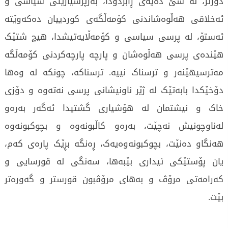
دورتر، لە سێ دەیەی ڕابردودا، بەرپرسیارێتی سیاسی و
ئەخلاقی هەڵوەشاندنی کۆمەڵگەی کوردییان دەکەوێتە
ئەستۆ، لە پرسی سیاسی و کۆمەڵایەتیشدا، هیچ شتێک
هێندەی پرسی هەڵوەشان و پارچە پارچەکردنی کۆمەڵگە
مەترسیهێنەر و ترسناک نییە. ترسناکە، چونکە لە وەها
دۆخێکدا بابەتێک لە ژێر ناونیشانی پرسی نەتەوە و دۆزی
خاک و نیشتمان لە هۆشیاری گشتیدا ئەگەر بەرەو
لەناوچونیش نەچێت، بەرەو کاڵبونەوە و بچوکبونەوە
هەنگاو دەنێت، بچوکبونەوەیەک، ڕەنگە بڕێک پارەی کەم،
یان پۆستێکی ئیداری بێبەها، سەنگی لە قورسایی و
کەرامەتی مرۆڤ و بەهای مرۆڤبون قورستر و گەورەتر
بێت.