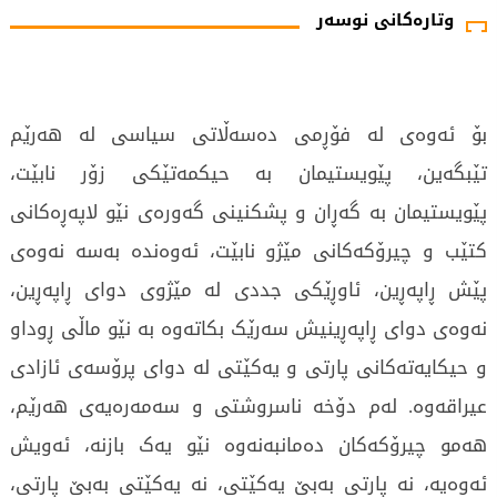
وتارەکانی نوسەر
بۆ ئەوەی لە فۆڕمی دەسەڵاتی سیاسی لە هەرێم
تێبگەین، پێویستیمان بە حیکمەتێکی زۆر نابێت،
پێویستیمان بە گەڕان و پشکنینی گەورەی نێو لاپەڕەکانی
کتێب و چیرۆکەکانی مێژو نابێت، ئەوەندە بەسە نەوەی
پێش ڕاپەڕین، ئاوڕێکی جددی لە مێژوی دوای ڕاپەڕین،
نەوەی دوای ڕاپەڕینیش سەرێک بکاتەوە بە نێو ماڵی ڕوداو
و حیکایەتەکانی پارتی و یەکێتی لە دوای پرۆسەی ئازادی
عیراقەوە. لەم دۆخە ناسروشتی و سەمەرەیەی هەرێم،
هەمو چیرۆکەکان دەمانبەنەوە نێو یەک بازنە، ئەویش
ئەوەیە، نە پارتی بەبێ یەکێتی، نە یەکێتی بەبێ پارتی،