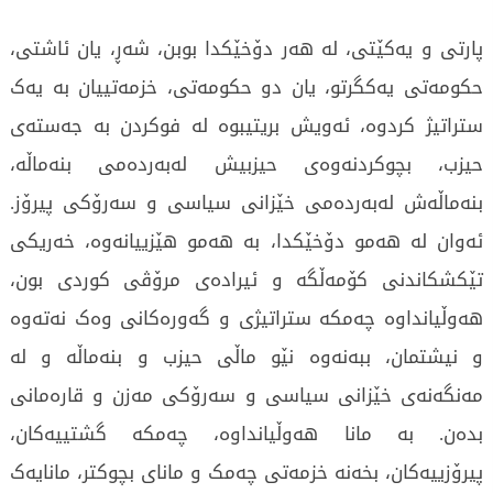
پارتی و یەکێتی، لە هەر دۆخێکدا بوبن، شەڕ، یان ئاشتی،
حکومەتی یەکگرتو، یان دو حکومەتی، خزمەتییان بە یەک
ستراتیژ کردوە، ئەویش بریتیبوە لە فوکردن بە جەستەی
حیزب، بچوکردنەوەی حیزبیش لەبەردەمی بنەماڵە،
بنەماڵەش لەبەردەمی خێزانی سیاسی و سەرۆکی پیرۆز.
ئەوان لە هەمو دۆخێکدا، بە هەمو هێزییانەوە، خەریکی
تێکشکاندنی کۆمەڵگە و ئیرادەی مرۆڤی کوردی بون،
هەوڵیانداوە چەمکە ستراتیژی و گەورەکانی وەک نەتەوە
و نیشتمان، ببەنەوە نێو ماڵی حیزب و بنەماڵە و لە
مەنگەنەی خێزانی سیاسی و سەرۆکی مەزن و قارەمانی
بدەن. بە مانا هەوڵیانداوە، چەمکە گشتییەکان،
پیرۆزییەکان، بخەنە خزمەتی چەمک و مانای بچوکتر، مانایەک