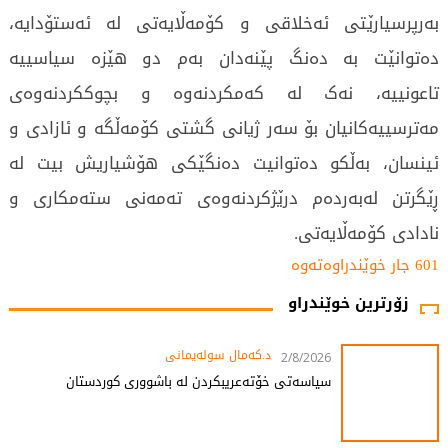
بەرپرسیارێتی ئەخلاقی و کۆمەڵایەتی لە ئەستۆدایە،
دەتوانێت بە دەنگ پێنەدان بەم دو هێزە سیاسییە
تاعونییە، نەک لە کەمکردنەوە و بچوککردنەوەی
مەترسییەکانیان بۆ سەر ژیانی گشتی کۆمەڵگە و ئازادی و
ئینسان، بەڵکو دەتوانیت دەنگێکی هۆشیاریش بیت لە
ڕێگرتن لەبەردەم درێژکردنەوەی تەمەنی ستەمکاری و
نادادی کۆمەڵایەتی.
601 جار خوێندراوەتەوە
زۆرترین خوێندراو
د.کەمال سولەیمانی
2/8/2026
سیاسەتی خۆتەعریبکردن لە باشووری کوردستان