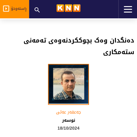
ڕاستەوخۆ
دەنگدان وەک بچوککردنەوەی تەمەنی
ستەمکاری
جەعفەر عەلى
نوسەر
18/10/2024