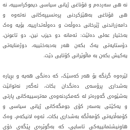
نە هی سەردەم و قۆناغی ژیانی سیاسی دیموکراسییە، نە
هی قۆناغی بەهێزکردنی پرەنسیپەکانی نەتەوە و
دامەزراندنی ژێرخانی دەوڵەت و دەوڵەتدارییە. بۆیە وەک
بەختیار عەلی دەلێت: ئەمانە دو حیزب نین، دو تاعونن،
دۆستایەتی یەک بکەن هەر بەدبەختییە، دوژمنایەتی
یەکیش بکەن بە ماڵوێرانی کۆتایی دێت.
لێرەوە گرنگە بۆ هەر کەسێک، کە دەنگی هەیە و بڕیارە
بەشداری پرۆسەی دەنگدان بکات، ئەگەر نەتوانێت
بەشێوەی گەورەتر لە کەمکردنەوەی مەترسییەکانی پارتی
و یەکێتی بەسەر کۆی جومگەکانی ژیانی سیاسی و
کۆمەڵایەتی کۆمەڵگە بەشداری بکات، ئەوە لانیکەم، وەک
هاونیشتمانییەکی ئاسایی، کە بەگوێرەی پێگەی خۆی