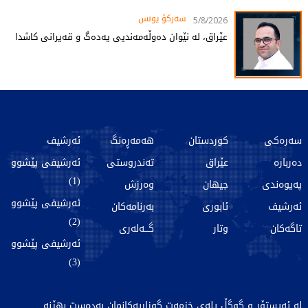
سەرکۆ یونس
5/8/2026
عێراق، لە نێوان دەوڵەمەندیی یەدەگ و قەیرانی کاشدا
سەرەکی
کوردستان
هەمەڕەنگ
ئەرشیف
دەربارە
عێراق
تەندروستی
ئەرشیفی پێشوو
(1)
پەیوەندی
جیهان
وەرزش
ئەرشیفی پێشوو
ئەرشیف
ئابوری
بەرنامەکان
(2)
تاگەکان
وتار
گـــەلەری
ئەرشیفی پێشوو
(3)
لە ئەپستۆر و گوگڵ پلەی خزمەت گوزاریەکانمان بەدەست بهێنە