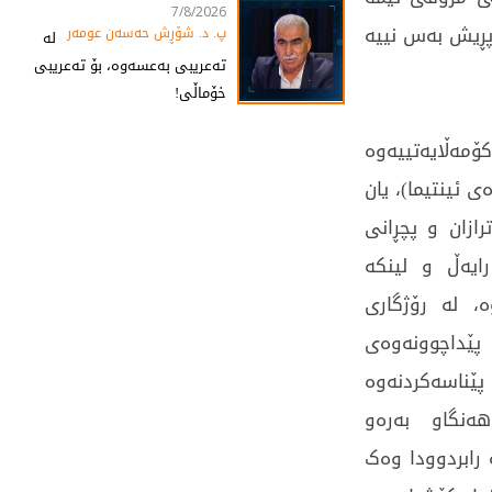
7/8/2026
 پڕیش بەس نییە
پ. د. شۆڕش حەسەن عومەر
لە
تەعریبی بەعسەوە، بۆ تەعریبی
خۆماڵی!
ەڵایەتییەوە
ئینتیما)، یان
ازان و پچڕانی
ایەڵ و لینکە
ە، لە رۆژگاری
 پێداچوونەوەی
پێناسەکردنەوە
ەنگاو بەرەو
رابردوودا وەک