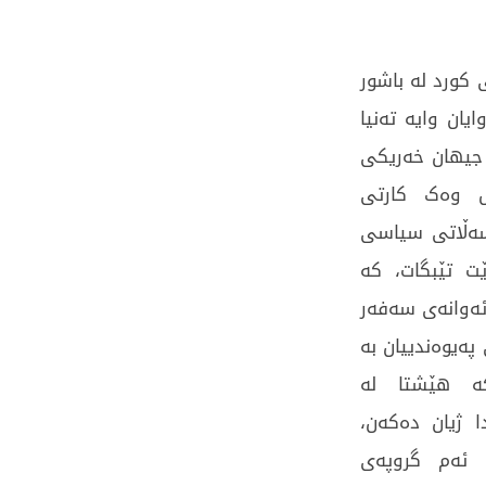
کورد لە باشور
یان وایە تەنیا
و جیهان خەریکی
یش وەک کارتی
ەسەڵاتی سیاسی
ێت تێبگات، کە
ئەوانەی سەفەر
پەیوەندییان بە
کە هێشتا لە
ا ژیان دەکەن،
 ئەم گروپەی