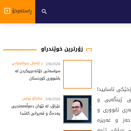
ڕاستەوخۆ
زۆرترین خوێندراو
د.کەمال سولەیمانی
2/8/2026
سیاسەتی خۆتەعریبکردن لە
باشووری کوردستان
ێکی ئاساییدا
تی ژینگەیی و
سەرکۆ یونس
5/8/2026
عێراق، لە نێوان دەوڵەمەندیی
ەری ئابووری و
یەدەگ و قەیرانی کاشدا
حەز و غەریزە
ی مرۆڤی ئێمە