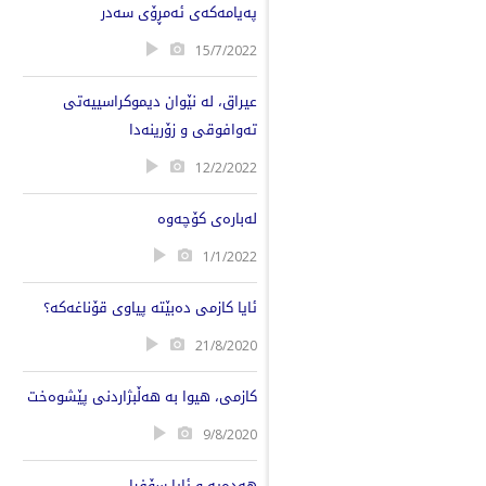
پەیامەکەی ئەمڕۆی سەدر
15/7/2022
عیراق، لە نێوان دیموکراسییەتی
تەوافوقی و زۆرینەدا
12/2/2022
لەبارەی کۆچەوە
1/1/2022
ئایا کازمی دەبێتە پیاوی قۆناغەکە؟
21/8/2020
کازمی، هیوا بە هەڵبژاردنی پێشوەخت
9/8/2020
هەدەپە و ئایا سۆفیا