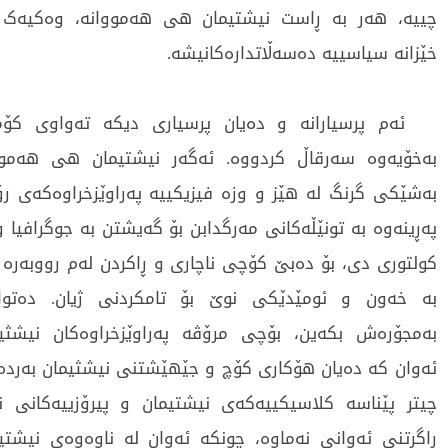
چییە، هەر بە ڕاست نیشتیمان هی هەمووانە، وەکیەک
خێزانە سیاسییە دەسەڵاتدارەکانیشە.
ئەم پرسیارانە و دەیان پرسیاری دیکە تەواوی کۆم
بەخۆیەوە سەرقاڵ کردووە. ئەگەر نیشتیمان هی هەموو
بەشێکی گرنگ لە هێز و وزە فیزیکییە پەراوێزخراوەکەی رۆ
پەڕینەوە بە تونێڵەکانی مەرگدابن بۆ گەیشتن بە جوگرافیا
کولتوری دی، بۆ دەبێ کۆچی ناچاری و ڕاکردن لەم رووبەرە 
بە خەون و ئومێدێکی نوێ بۆ تامکردنی ژیان. دەتوان
بەمجۆرەش بکەین، بۆچی مرۆڤە پەراوێزخراوەکان نیشثیم
ئەوان کە دەیان هۆکاری کۆچ و جێهێشتنی نیشثیمان بەردەر
چیتر پێناسە کلاسیکییەکەی نیشتیمان و پیرۆزییەکانی 
راگرتنی ئەوانی نەماوە، چونکە ئەوان لە ناوەوەی نیشتیم