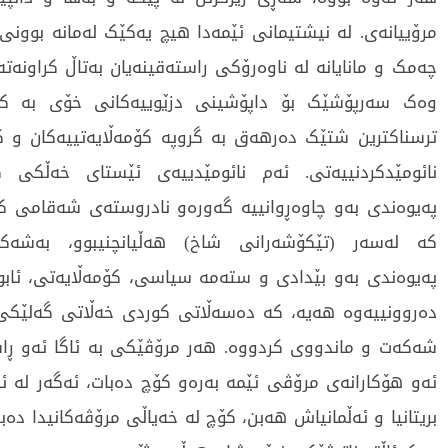
مرۆییانەی. لە نیشتیمانی ئێمەدا هیچ یەکێک لەمانە بوونی
چەمک و مانایانە لە ناوەرۆکی راستەقینەیان بەتاڵ کراونە
وەک سەرپۆشێک بۆ داپۆشینی دزێوییەکانی خۆی بە کار
ترسناکترین شتێک دەرهەق بە گروپە کۆمەڵایەتییەکان و ک
نائومێدکردنییەتی. ئەم نائومێدییەی ئێستای خەڵکی 
پەیوەندی بەو چاوەڕوانییە گەورەو نادروستەی شەقامی ک
کە لەسەر (تێکۆشەرانی شاخ) هەڵیانچنیبوو، بەشە
پەیوەندی بەو بێدادی و ستەمە سیاسی، کۆمەڵایەتی، ئابوور
دەروونییەوە هەیە، کە دەسەڵاتی کوردی خەڵاتی گەلێکی
شەکەت و ماندووی کردووە. هەر مرۆڤێکی بە ئاگا ئەو ڕاس
ئەو هۆکارانەی مرۆڤی ئێمە بەرەو کۆچ دەبات، ئەگەر لە ئە
بریتانیا و ئەڵمانیاش هەبن، کۆچ لە خەیاڵی مرۆڤەکانیدا دەبێ