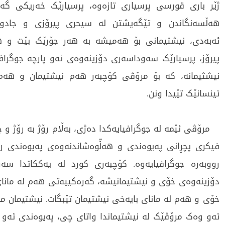
ژێر باری قورسی پرسیاری تازەوە، پرسیارێک خەریکی گەڕا
هەڵسەنگاندن و تێگەیشتن لە سیحری پیرۆزی و جادو
ئەبەدی، نیشتیمانی بۆ هەمیشە بە هەر جۆرێک بێت و ه
پیرۆز، پرسیارێک سەوداسەری دۆزینەوەی ئەو پارچە جوگرافی
نیشثیمانە، کە بۆ مرۆڤی کۆچبەر هەم نیشتیمان و ه
ئینسانێک تێیدا ونن.
مرۆڤی ئێمە لە جوگرافیایەکدا دەژی، بەڵام رۆژ بە رۆژ و چ
فیکری پچڕانی پەیوەندی و هەڵّوەشاندنەوەی پەیوەندی ر
رووبەرە جوگرافیایەوە. کۆچبەری کورد لە یەککاتدا سە
دۆزینەوەی خۆی و نیشتیمانیشە، گەرەکییەتی هەم لە مانا
خۆی و هەم لە مانای بایەخی نیشتیمان تێبگات. نیشتیمان م
ئەو وەک مرۆڤێک لە نیشتیماندا واتای چی، پەیوەندی ئەو ب