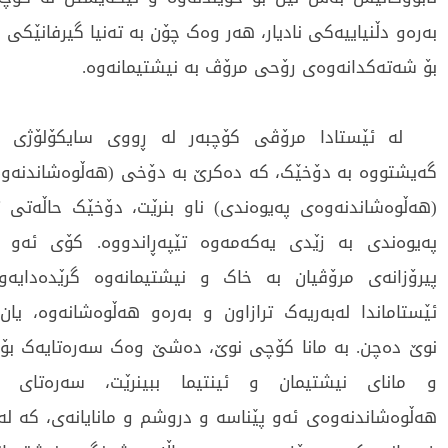
بەرەو دڵنیاییەکی نادیار، هەر وەک چۆن بە تەنیا گیرفانێکی
بۆ شەتەکدانەوەی رۆحی مرۆڤ بە نیشتیمانەوە.
لە ئێستادا مرۆڤی کۆچبەر لە ڕووی سایکۆلۆژی کۆم
گەیشتووە بە دۆخێک، کە دەکرێ بە دۆخی (هەڵوەشاندنەوەی 
(هەڵوەشاندنەوەی پەیوەندی) ناو بنرێت، دۆخێک حاڵەتی تر
پەیوەندی بە زێدی یەکەمەوە تێپەڕاندووە. کۆی ئەو ر
پیرۆزانەی مرۆڤیان بە خاک و نیشتیمانەوە گرێدەدایەو
ئێستاماندا لەبەریەک ترازاون و بەرەو هەڵوەشانەوە، یان
نوێ دەچن. بە مانا کۆچی نوێ، دەشێ وەک سەرەتایەک بۆ 
و مانای نیشتیمان و ئینتیما ببینرێت، سەرەتای ه
هەڵوەشاندنەوەی ئەو پێناسە و دروشم و مانایانەی، کە لە 