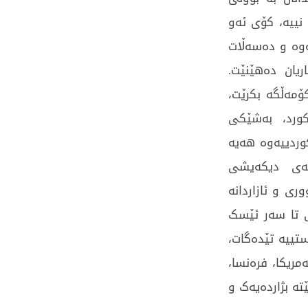
 نییە، کۆی ئەو
تەوە و دەسەڵات
یان دەهێنێت.
ۆمەڵگە بکرێت،
کورد، بەشێکی
وردییەوە هەیە
کەی دیکەیشی
ی و ئازاردانە
 تا سەر ئێسک
تییە تێدەگات،
مریکا، فرەنسا،
تە بژاردەیەک و