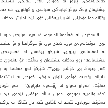
خەرمانەیەکی پیرۆز بە دەوری باڵای شەنگی نیشتیماند
نیشتیمان وەک جوگرافیایەکی سیاسی و کولتوری، کە دە
رۆژانە دوا مۆدێلی ناشیرینییەکانی خۆی تێدا نمایش دەکات.
قسەکردن لە هەڵوەشاندنەوە، قسەیە لەبارەی دروستب
نوێ، خوێندنەوەی نوێ، دیدی نوێ بۆ جوگرافیا و بۆ نیشتیم
لە ئەفسانەی پیرۆزی. شێرکۆ بێکەس لە قەسیدەی 
نیشتیمانمە" ڕوو دەکاتە نیشتیمان و دەڵێت: "تۆ ئەتەوێ ه
هەر چییەک بی خۆشم بوێی؟". شێرکۆ لەو دەقەدا بە 
دابڕانە رۆحییە قوڵەی نێوان مرۆڤی کوردی بە نیشتیما
دەڵێت: "تەواو تەواو لە ڕۆحەوە دابڕاوین". ئەو گوتار
ئەفسوناوییە پووچەی دەیان ساڵە مرۆڤی ئێمەی پێ ف
دەکرێتە قوربانی، ئێستا لە ئاگایی بێت، یان بێئاگا، بە پراک