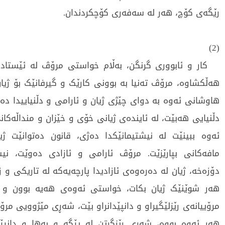
رێگەی کۆچ، هەر لە سەفەری کۆچکردندان.
(2)
کار و ئابووری گرنگن، بەڵام خواستی مرۆڤ لە ئێستادا ز
هەڵکشاوە، مرۆڤ تەنیا بە بوونی کارێک و گیرفانێک بۆ ژیان 
هاوشانی ئەوە بە دوای چێژی ژیان و ئارامی و دڵنیاییدا د
دڵنیایی هەبێت، لە ئایندەی ژیانی خۆی و خێزان و منداڵەکا
ئەوە ببینێت لە نیشتیمانێکدا دەژی، قانون دەتوانێت ژی
مافەکانی بپارێزێت. مرۆڤ ئارامی و ئازادی دەوێت، نیشت
دۆزەخە، ژیان لە دەرەوەی ئازادیدا پارچەیەکە لە تاریکی و ز
هەر شوێنێک ژیان بکات، خواستی ئەوەی هەیە بوون و 
مرۆییانەی رێزلێگیراو و دانپێدانراو بێت، شەڕی مێژوویی م
هەر ئەوە بووە، شەڕی رێزگرتن لە پێگە و بەها و دانپێد