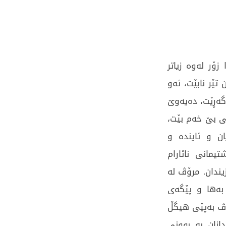
ۆر لەوە زیاتر
تێر نابێت، ئەو
ەگەڕێت، دەیەوێ
نی بێ خەم بێت،
ان و ئایندە و
یمانی نائارام
یندان. مرۆڤ لە
بەها و پێگەی
رۆڤ بەپێی هیگڵ
انان بە بوونی