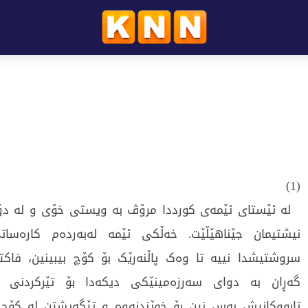
(1)
لە ئێستای ئێمەی کورددا مرۆڤ بە ویستی خۆی و لە دۆخ
نیشتیمان جێناهێڵێت. خەڵکی ئێمە لەبەردەم کارەسا
سروشتیشدا نییە تا وەک پاڵنەرێک بۆ کۆچ بیبینین، فاکت
گەڕان بە دوای سەرزەمینێکی دیکەدا بۆ تێرکردنی 
تابووکانیش بەس نین بۆ خوێندنەوە و تێگەیشتن لە کۆچ