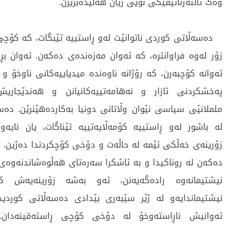
وەک ئاڵتەرناتیڤێکی نوێی ژیان هەڵیدەبژێرن.
دەسەڵاتی کوردی ناتوانێت لەو ڕاستییە تێبگات، کە کۆچی 
زۆر لەوە فراوانترە، کە ئەوان مەزەندەی دەکەن. ئەوان بڕوا
ئەوانە کۆچبەرن، کە رۆژانە ناوەندە میدیاییەکانی ناوخۆ 
پەخشکردنی ئازار و نەهامەتییەکانیانن و هەندێجار
ململانێی سیاسی نێوان وڵاتانی دونیا بەکاردەهێنرێن. د
لە باشور لەو ڕاستییە کۆمەڵایەتییە تێناگات، یان نایەو
زۆرینەی خەڵکی ئێمە لە حاڵەت و دۆخی کۆچکردندا دەژین. 
دەکەن لە روناکیدا و بە ئاشکرا سەرەتای هەڵوەشاندنەوەی 
نیشتیمانەوە رادەگەیەنن، ئەو بەشە زۆرینەیەش 
نیشتیماندایەو لە ژێر سێبەری بێدادی دەسەڵاتی کوردید
ئەوانیش ناڕاستەوخۆ لە دۆخی کۆچی ڕاستەقینەدان.