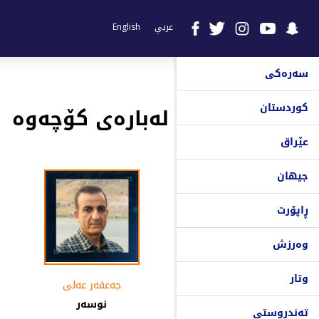
عربي
English
سەرەکی
کوردستان
لەبارەی کۆچەوە
عێراق
جیهان
ڕاپۆرت
وەرزش
وتار
جەعفەر عەلى
نوسەر
تەندروستی