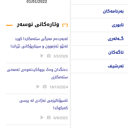
01/01/2022
بەرنامەکان
وتارەکانی نوسەر
ئابوری
گـــەلەری
لەبەردەم مەرگی ستەمکاردا کورد
لەنێو ئەزموون و سیناریۆکانی ئێراندا
تاگەکان
3/3/2026
ئەرشیف
دەنگدان وەک بچوککردنەوەی تەمەنی
ستەمکاری
18/10/2024
ناسیۆنالیزمی نەژادی لە پرسی
کەرکوکدا
6/9/2023