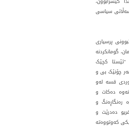
ا کێشرابوون،
سەڵاتی سیاسی
وونی پرسیاری
ان، گومانکردنە
"ئێستا کچێک
ەر چۆنێک بی و
وردی قسە لەو
نەوە دەکات و
ە رەنگاڕەنگ و
ریو دەدرێت و
تیکی کەوتووەتە