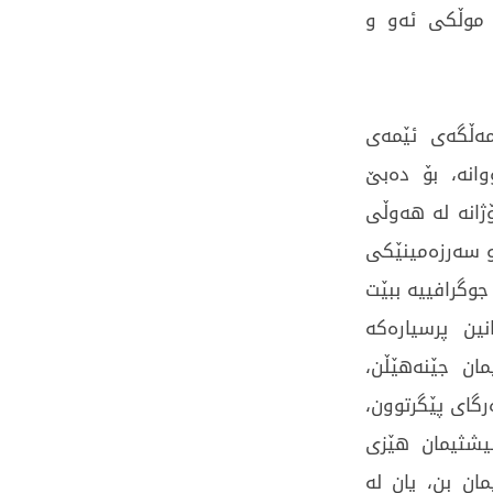
 موڵکی ئەو و
ەڵگەی ئێمەی
انە، بۆ دەبێ
ژانە لە هەوڵی
 و سەرزەمینێکی
جوگرافییە ببێت
ین پرسیارەکە
ان جێنەهێڵن،
گای پێگرتوون،
نیشثیمان هێزی
ان بن، یان لە