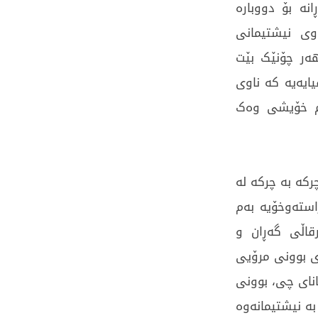
نە بۆ دووبارە
وی نیشتیمانی
ەر چۆنێک بێت
ایەیە کە ناوی
ەم خۆیشی وەک
رکە بە چرکە لە
استەوخۆیە بەم
رقاڵی گەڕان و
ی بوونی مرۆیی
انای چی، بوونی
ە نیشتیمانەوە