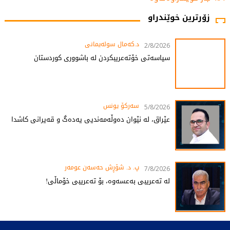
زۆرترین خوێندراو
د.کەمال سولەیمانی
2/8/2026
سیاسەتی خۆتەعریبکردن لە باشووری کوردستان
سەرکۆ یونس
5/8/2026
عێراق، لە نێوان دەوڵەمەندیی یەدەگ و قەیرانی کاشدا
پ. د. شۆڕش حەسەن عومەر
7/8/2026
لە تەعریبی بەعسەوە، بۆ تەعریبی خۆماڵی!