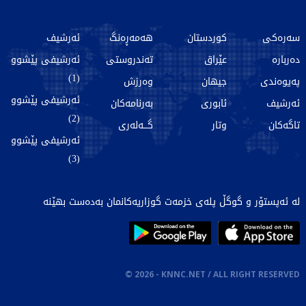
سەرەکی
کوردستان
هەمەڕەنگ
ئەرشیف
دەربارە
عێراق
تەندروستی
ئەرشیفی پێشوو
(1)
پەیوەندی
جیهان
وەرزش
ئەرشیفی پێشوو
ئەرشیف
ئابوری
بەرنامەکان
(2)
تاگەکان
وتار
گـــەلەری
ئەرشیفی پێشوو
(3)
لە ئەپستۆر و گوگڵ پلەی خزمەت گوزاریەکانمان بەدەست بهێنە
©
2026
- KNNC.NET / ALL RIGHT RESERVED