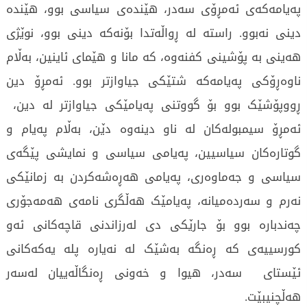
پەیامەکەی ئەمڕۆی سەدر، هێندەی سیاسی بوو، هێندە
دینی نەبوو. راستە لە ڕواڵەتدا بۆنەکە دینی بوو، نوێژی
هەینی بە پۆشینی کفنەوە، کە مانا و هێمای ئاینین، بەڵام
ناوەڕۆکی پەیامەکە شتێکی جیاوازتر بوو. ئەمڕۆ دین
ڕووپۆشێک بوو بۆ گووتنی پەیامێکی جیاوازتر لە دین،
ئەمڕۆ سیمبولەکان لە ناو دینەوە دێن، بەڵام پەیام و
گوتارەکان سیاسیین، پەیامی سیاسی و نمایشی پێگەی
سیاسی و جەماوەری، پەیامی هەڕەشەکردن بە زمانێکی
نەرم و سەردەمیانە، پەیامێک هەڵگری نامەی هەمەجۆری
چەندبارە بوو بۆ جارێکی دی لەرزاندنی قاچەکانی ئەو
کورسییەی کە ڕەنگە بەشێک لە نەیارە پلە یەکەکانی
ئێستای سەدر، هیوا و خەونی ڕەنگاڵەییان لەسەر
هەڵچنیبێت.