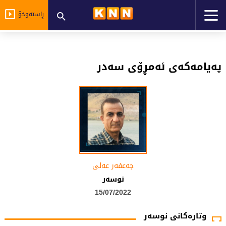
ڕاستەوخۆ
پەیامەکەی ئەمڕۆی سەدر
جەعفەر عەلى
نوسەر
15/07/2022
وتارەکانی نوسەر