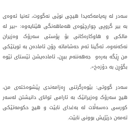
سەدر لە پەیامەکەیدا هیچی نوێی نەگووت، تەنیا ئەوەی
بە بیر گروپی چوارچێوەی هەماهەنگی هێنایەوە: «بیر لە
مالکی و هاوکارەکانی بۆ پۆستی سەرۆک وەزیران
نەکەنەوە، ئەگینا ئەم حەشاماتە چۆن ئامادەن بە تویتێکی
من ڕێگە بەرەو جەهەننەم ببڕن، ئامادەیشن ئێستای ئێوە
بگۆڕن بە دۆزەخ».
سەدر گووتی: بێوەرگرتنی ڕەزامەندی پێشوەختەی من،
هیچ سەرۆک وەزیرانێک بە ئارامی توانای دانیشتن لەسەر
کورسی دەسەڵات لە بەغدای نابێت و هیچ حکومەتێکی
تەمەن درێژیش بوونی نابێت.