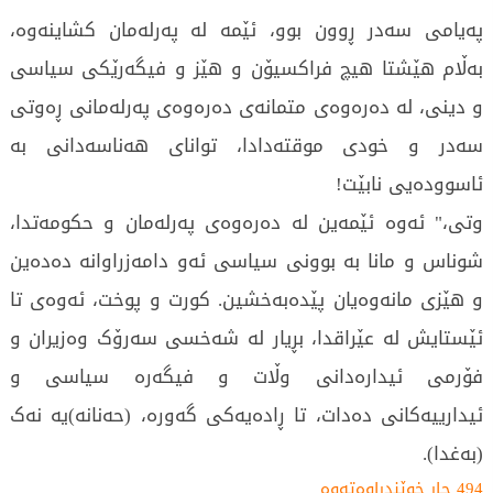
پەیامی سەدر ڕوون بوو، ئێمە لە پەرلەمان کشاینەوە،
بەڵام هێشتا هیچ فراکسیۆن و هێز و فیگەرێکی سیاسی
و دینی، لە دەرەوەی متمانەی دەرەوەی پەرلەمانی ڕەوتی
سەدر و خودی موقتەدادا، توانای هەناسەدانی بە
ئاسوودەیی نابێت!
وتى،" ئەوە ئێمەین لە دەرەوەی پەرلەمان و حکومەتدا،
شوناس و مانا بە بوونی سیاسی ئەو دامەزراوانە دەدەین
و هێزی مانەوەیان پێدەبەخشین. کورت و پوخت، ئەوەی تا
ئێستایش لە عێراقدا، بڕیار لە شەخسی سەرۆک وەزیران و
فۆرمی ئیدارەدانی وڵات و فیگەرە سیاسی و
ئیدارییەکانی دەدات، تا ڕادەیەکی گەورە، (حەنانە)یە نەک
(بەغدا).
494 جار خوێندراوەتەوە