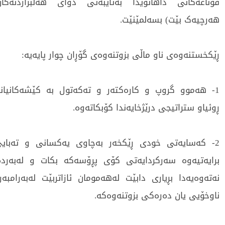
قۆناغەکانی داهاتویدا بەتایبەتی دوای هەڵبژاردنەکان
هەرچیەک بێت) بسەلمێنێت.
ڕێکخستنەوەی ناو ماڵی بزوتنەوەی گۆڕان چوار پایەیە:
1- هەموو گروپ و کارەکتەر و تەکەتول بە کێشەکانیان
ڕوئیاو ستراتیجی درێژخایەندا کۆبکاتەوە.
2- کەسایەتی خودی ڕێکخەر بەچاوی یەکسانی و تەبا
برایەتیەوە سەرکردایەتی کۆی پڕۆسەکە بکات و لەبەرد
نەتەوەیەدا بڕیاری دابێت لەهەمومان ئازاتربێت لەبەرامب
ناوخۆیی یان دەرەکی بزوتنەوەکە.