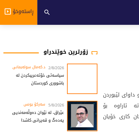
ڕاستەوخۆ
زۆرترین خوێندراو
د.کەمال سولەیمانی
2/8/2026
سیاسەتی خۆتەعریبکردن لە
باشووری کوردستان
داوای لێبوردن
ە ئاراوە بۆ
سەرکۆ یونس
5/8/2026
عێراق، لە نێوان دەوڵەمەندیی
ن کاری خۆیان
یەدەگ و قەیرانی کاشدا