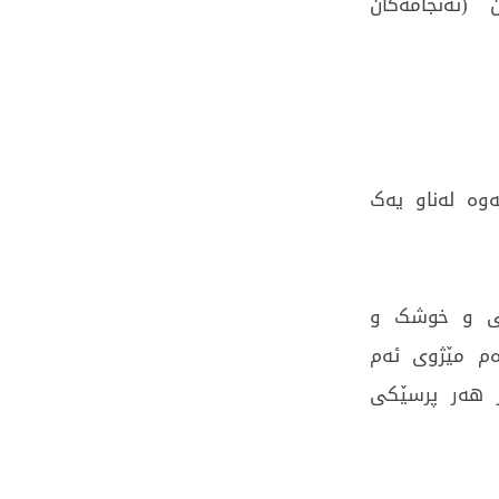
 (ئەنجامەکان
ەوە لەناو یەک
یی و خوشک و
ەم مێژوی ئەم
ەر هەر پرسێکی