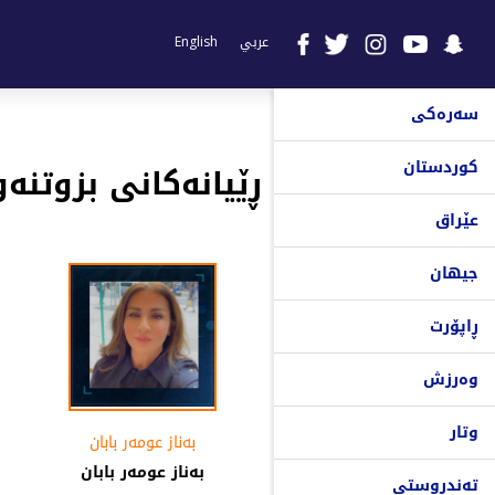
عربي
English
سەرەکی
کوردستان
ڕێیانەکانی بزوتنە
عێراق
جیهان
ڕاپۆرت
وەرزش
وتار
بەناز عومەر بابان
بەناز عومەر بابان
تەندروستی