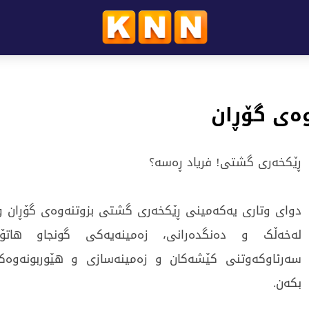
وەی گۆڕان
ڕێکخەری گشتی! فریاد ڕەسە؟
دوای وتاری یەکەمینی ڕێکخەری گشتی بزوتنەوەی گۆڕان و 
لەخەڵک و دەنگدەرانی، زەمینەیەکی گونجاو هاتۆت
سەرئاوکەوتنی کێشەکان و زەمینەسازی و هێوربونەوەکا
بکەن.