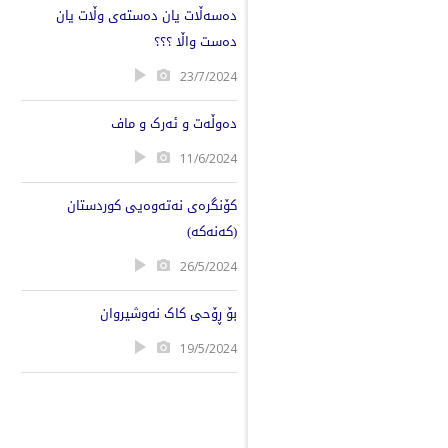
دەسەڵات یان دەستەی وڵات یان
دەست واڵا ؟؟؟
23/7/2024
دەوڵەت و ئەرک و ماف
11/6/2024
کۆنگرەى نەتەوەیی کوردستان
(کەنەکە)
26/5/2024
بۆ ڕۆحی کاک نەوشیروان
19/5/2024