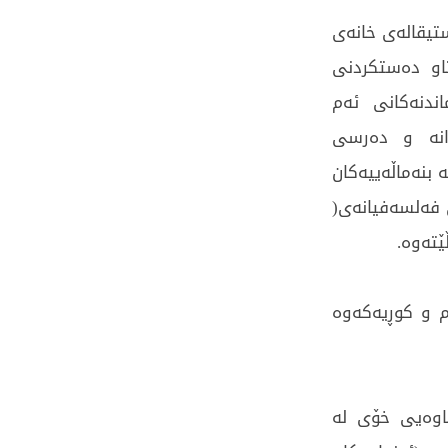
تیقالەی خانەی
تاو دەستکردنی
ندنەکانی ئەم
انە و دەرسی
 بنەماڵەییەکان
ی فەلسەفیانەی(
ێتەوە.
 و کوڕیەکەوە
اوەیی خۆی لە