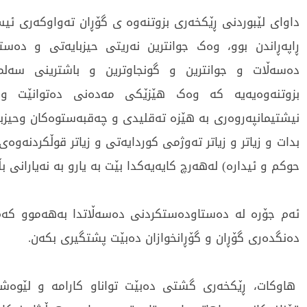
داوای لێبوردنی ڕێکخەری بزوتنەوە ی گۆڕان تەواوکەری ئیس
ڕاپەڕاندن بوو، وەک جوانترین نەریتی حیزبایەتی و دەس
دەسەڵات و جوانترین و گونجاوترین و باشترینی سەلما
بزوتنەوەیەیە کە وەک هێزێکی مەدەنی دەتوانێت و
نیشتیمانپەروەری بە هێزە تەقلیدی و چەقبەستوەکان وحیزبە
بدات و زیاتر و زیاتر تەوژمی کوردایەتی و زیاتر قوڵکردنەوە
حوکم و ئیدارە) لەهەرچ کایەیەکدا بێت بە یارو بە نەیارانی بڵ
ئەم جۆرە لە دەستاودەستکردنی دەسەڵاتدا بەهەموو کەم
دەنگدەری گۆڕان و گۆڕانخوازان دەبێت پشتگیری بکەن.
هاوکات، ڕێکخەری گشتی دەبێت تواناو کارامە و لێوەش