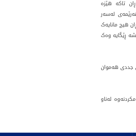
ن تاکە هێزە
ەرێمەی لەسەر
ان هیچ مانایەک
ە ڕێگایە وەک
ی جددی هەموان
کردنەوە لەناو