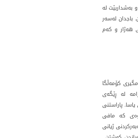
 بەشداربێت لە
. باجدان لەسەر
 هەژار و کەم
مگیری کۆمەڵگا
امە لە ڕێگەی
اسا. پاراستنی
ەوەی کە مافی
بەرکردنی ژیانی
یاندن، کوشتن.