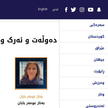
عربي
English
سەرەکی
کوردستان
دەوڵەت و ئەرک و
عێراق
جیهان
ڕاپۆرت
وەرزش
وتار
بەناز عومەر بابان
بەناز عومەر بابان
تەندروستی