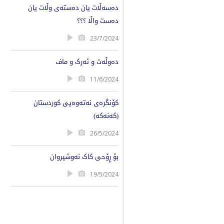
دەسەڵات یان دەستەی وڵات یان
دەست واڵا ؟؟؟
23/7/2024
دەوڵەت و ئەرک و ماف
11/6/2024
کۆنگرەى نەتەوەیی کوردستان
(کەنەکە)
26/5/2024
بۆ ڕۆحی کاک نەوشیروان
19/5/2024