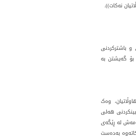
تیان نەکات)).
 و باشترکردنی
 بۆ گەیشتن بە
اوڵاتیان، وەک
ابینکردنی هەلی
ئەمەش لە ڕێگەی
کاتەوە بەدەست