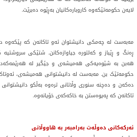
لایەن حکومەتێکەوە کاروبارەکانیان بەڕێوە دەبرێت.
مەبەست لە چەمکی دانیشتوان ئەو تاکانەن کە پێکەوە د
ڕەنگ و ڕێباز و کەلتورە جیاوازەکانن. شتێکی سروشتیە ک
هەبن بە شێوەیەکی هەمیشەی و جێگیر لە هەرێمەکەدا
حکومەتێک بن. مەبەست لە دانیشتوانی هەمیشەی، ئەوتاکا
دەکەن و دەچنە سنوری وڵاتانی ترەوە بەڵکو دانیشتوان
تاکانەن کە پەیوەستن بە خاکەکەی خۆیانەوە.
ئەرکەکانی دەوڵەت بەرامبەر بە هاووڵاتی