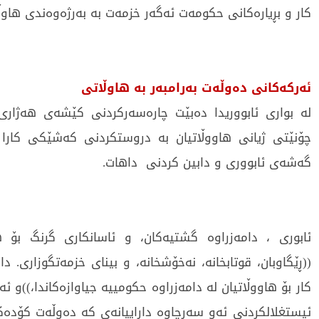
کار و بڕیارەکانی حکومەت ئەگەر خزمەت بە بەرژەوەندی هاوڵا
ئەرکەکانی دەوڵەت بەرامبەر بە هاوڵاتی
لە بواری ئابووریدا دەبێت چارەسەرکردنی کێشەی هەژاری
چۆنێتی ژیانی هاووڵاتیان بە دروستکردنی کەشێکی کارا
گەشەی ئابووری و دابین کردنی داهات.
ئابوری ، دامەزراوە گشتیەکان، و ئاسانکاری گرنگ بۆ ه
((ڕێگاوبان، قوتابخانە، نەخۆشخانە، و بینای خزمەتگوزاری. د
کار بۆ هاووڵاتیان لە دامەزراوە حکومییە جیاوازەکاندا،))و 
ئیستغلالکردنی ئەو سەرچاوە داراییانەی کە دەوڵەت کۆدە