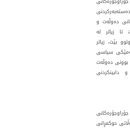
ۆراوجۆرەکانی
ەستەبەرکردنی
انی دەوڵەت و
 تا زیاتر لە
وو بێت، زیاتر
تەمێکی سیاسی
 بوونی دەوڵەت
و دابینکردنی
ۆراوجۆرەکانی
ڵاتی حوکمڕانی