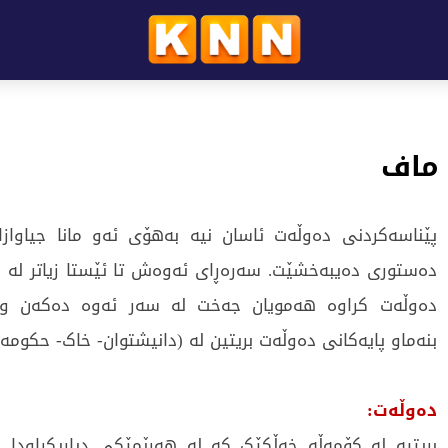
 ماف
پێناسەکردنی دەوڵەت ئاسان نیە بەهۆی ئەو مانا جیاواز
دەستوری دەیبەخشێت. سەرەڕای ئەوەش تا ئێستا زیاتر لە دە
دەوڵەت کراوە هەمویان جەخت لە سەر ئەوە دەکەن و
بنەماو پایەکانی دەوڵەت بریتین لە (دانیشتوان- خاک- حکومەت
دەوڵەت:
بریتیە لە کۆمەڵە خەڵكێک کە لە هەرێمێکی دیاریکراودا 