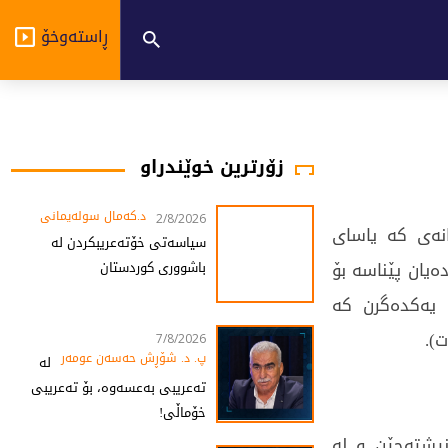
ڕاستەوخۆ
زۆرترین خوێندراو
د.کەمال سولەیمانی
2/8/2026
انەی کە یاسای
سیاسەتی خۆتەعریبکردن لە
یان پێناسە بۆ
باشووری کوردستان
 یەکدەگرن کە
).
7/8/2026
پ. د. شۆڕش حەسەن عومەر
لە
تەعریبی بەعسەوە، بۆ تەعریبی
خۆماڵی!
نیشتەجێن و لە