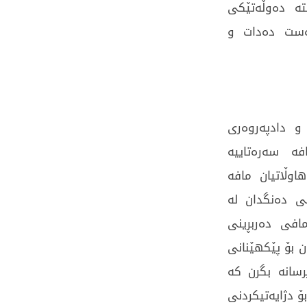
تە دەوڵەتێکی
دەست دەدات و
و دادپەروەری
فە سەرەتاییە
اوڵاتیان مافە
ی دەنگدان لە
مافی دەربڕینی
ن بۆ پێکهێنانی
رسانە بگرن کە
ۆ دژایەتیکردنی