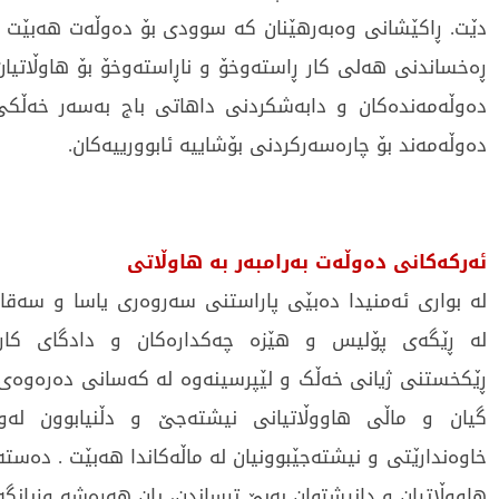
دێت. ڕاکێشانی وەبەرهێنان کە سوودی بۆ دەوڵەت هەبێت و
ڕەخساندنی هەلی کار ڕاستەوخۆ و ناڕاستەوخۆ بۆ هاوڵاتیان
دەوڵەمەندەکان و دابەشکردنی داهاتی باج بەسەر خەڵکی
دەوڵەمەند بۆ چارەسەرکردنی بۆشاییە ئابوورییەکان.
ئەرکەکانی دەوڵەت بەرامبەر بە هاوڵاتی
لە بواری ئەمنیدا دەبێی پاراستنی سەروەری یاسا و سەقا
لە ڕێگەی پۆلیس و هێزە چەکدارەکان و دادگای کار
ڕێکخستنی ژیانی خەڵک و لێپرسینەوە لە کەسانی دەرەوەی ی
گیان و ماڵی هاووڵاتیانی نیشتەجێ و دڵنیابوون ل
خاوەندارێتی و نیشتەجێبوونیان لە ماڵەکاندا هەبێت . دەستە
هاووڵاتیان و دانیشتوان بەبێ ترساندن، یان هەڕەشە وزیانگە