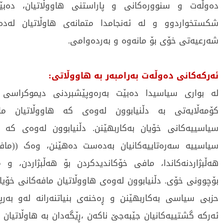
دەوڵەت و سنوورەکانی و پاراستنی هاووڵاتیان، دەبێ
شکستخواردوو و لە ئەنجامدا متمانەی هاوڵاتیان لە
شەرعیەتی خۆی بۆ مانەوە و بەردەوامی.
ئەرکەکانی دەوڵەت بەرامبەر بە هاووڵاتی:
لە بواری سیاسیدا دەبێت بەرەوپێشبردنی دیموکراسی 
کۆمەڵایەتی بە دڵنیابوون لەوەی کە هاووڵاتیان ما
سیاسییەکانی خۆیان بەکاربهێنن. دڵنیابوون لەوەی کە ه
سیاسییە سەرەتاییەکانیان بەدەست دەهێنن، وەک ((ماف
هەڵبژاردنەکاندا، مافی خۆکاندیدکردن بۆ هەڵبژاردن، و 
بۆچوونی خۆی. دڵنیابوون لەوەی هاووڵاتیان مافەکانی خۆیا
حزبی سیاسی بەکاربهێنن و ڕەخنەی بنیاتنەرانە لەو بەرپ
ئەرکە گشتییەکانیان جێبەجێ ناکەن ،ڕێگەدان بە هاوڵاتیان ب