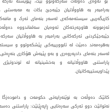
بۆ ئەوەی دەوڵەت سەرکەوتوو بێت، پێویستە ئەرکە ج
بەرامبەر بە هاووڵاتیان جێبەجێ بکات بە مەبەستی د
کاریگەریی سیستەمەکەی لەسەر بنەمای ئەرک و مافەک
ئەزموونە هاوچەرخەکان ئەوەیان سەلماندووە دەوڵەت
جێبەجێکردنی ئەرکەکانی بەرامبەر بە هاووڵاتیان سەرکەوت
بەهرەمەند دەبێت لە ئابوورییەکی پێشکەوتوو و سیس
لەسەر بنەمای دادپەروەری و بەو پێیەش هۆکاری بنەڕەتی
پاراستنی هاووڵاتیانە و بەخشینیانە لە توندوتیژی 
پێداویستییەکانیان.
کاتێک دەوڵەت بە نوێنەرایەتی حکومەت و دامودەزگا ج
نەتوانێت دوو ئەرکی سەرەتایی ڕاپەڕێنێت: پاراستنی دەسە