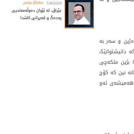
سەرکۆ یونس
5/8/2026
عێراق، لە نێوان دەوڵەمەندیی
یەدەگ و قەیرانی کاشدا
ەژین و سەر بە
ە دانیشتوانێک
 بژین ملکەچی
نە نین کە کۆچ
ی هەمیشەی ئەو