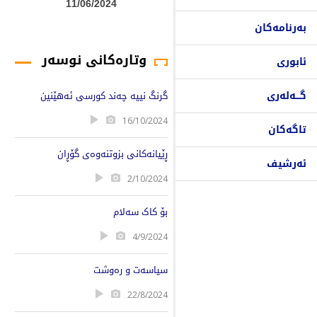
11/06/2024
بەرنامەکان
وتارەکانی نوسەر
ئابوری
گـــەلەری
گرنگ نییە چەند کورسی ئەهێنین
16/10/2024
تاگەکان
ڕێیانەکانی بزوتنەوەی گۆڕان
ئەرشیف
2/10/2024
بۆ کاک سەلام
4/9/2024
سیاسەت و رەوشت
22/8/2024