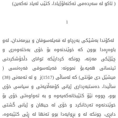
( تاکو لە سەردەمی تەکنەلۆژیادا، کتێب لەیاد نەکەین)
1
لەکۆندا بەشێکی بەرچاو لە فەیلەسوفان و بیرمەندان، لەو
باوەڕەدا بوون کە خوێندنەوە بۆ خۆی بەختەوەری و
چێژێکی مەزنە، چونکە کردارێکە توانای دڵخۆشکردنی
ئینسانی هەیە.بۆ نموونە: فەیلەسوفی فەرەنسی (
میشێل دی مۆنتی) کە لەساڵی (1517)ز و لە تەمەنی (38)
ساڵیدا، دەستبەرداری ژیانی کۆمەڵایەتی و سیاسی خۆی
بوو، چووە نێۆ کتێبخانەکەیەوە و بە تەواوەتی خۆی بۆ
خوێندنەوە تەرخانکرد و خۆی لە جیهان و ژیانی گشتی
دابڕی، چونکە لە و بڕوایەدا بوو تەنها لە ڕێی کتێبەوە،