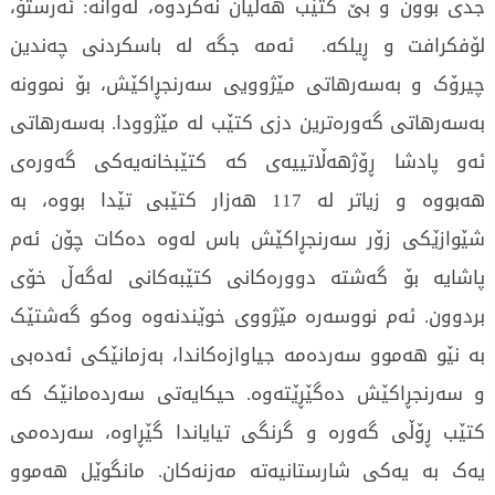
جدی بوون و بێ کتێب هەڵیان نەکردوە، لەوانە: ئەرستۆ،
لۆفکرافت و ڕیلکە. ئەمە جگە لە باسکردنی چەندین
چیرۆک و بەسەرهاتی مێژوویی سەرنجڕاکێش، بۆ نموونە
بەسەرهاتی گەورەترین دزی کتێب لە مێژوودا. بەسەرهاتی
ئەو پادشا ڕۆژهەڵاتییەی کە کتێبخانەیەکی گەورەی
هەبووە و زیاتر لە 117 هەزار کتێبی تێدا بووە، بە
شێوازێکی زۆر سەرنجڕاکێش باس لەوە دەکات چۆن ئەم
پاشایە بۆ گەشتە دوورەکانی کتێبەکانی لەگەڵ خۆی
بردوون. ئەم نووسەرە مێژووی خوێندنەوە وەکو گەشتێک
بە نێو هەموو سەردەمە جیاوازەکاندا، بەزمانێکی ئەدەبی
و سەرنجڕاکێش دەگێڕێتەوە. حیکایەتی سەردەمانێک کە
کتێب ڕۆڵی گەورە و گرنگی تیایاندا گێڕاوە، سەردەمی
یەک بە یەکی شارستانیەتە مەزنەکان. مانگوێل هەموو