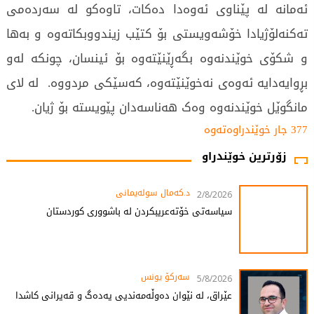
ئەمانە لە پێناوی ئەوەدا دەکات، تاوەکو لە سەردەمی
تەکنەلۆژیادا خۆشەویستی بۆ کتێب زیندووبکاتەوە و بەها
و شکۆی خوێندنەوە بگەڕێنێتەوە بۆ ئینسان، چونکە لەو
بڕوایەدایە ئەوەی نەخوێنێتەوە، کەسێکی مردووە. لە لای
مانگوێل خوێندنەوە وەک هەناسەدان پێویستە بۆ ژیان.
377 جار خوێندراوەتەوە
زۆرترین خوێندراو
د.کەمال سولەیمانی
2/8/2026
سیاسەتی خۆتەعریبکردن لە باشووری کوردستان
سەرکۆ یونس
5/8/2026
عێراق، لە نێوان دەوڵەمەندیی یەدەگ و قەیرانی کاشدا