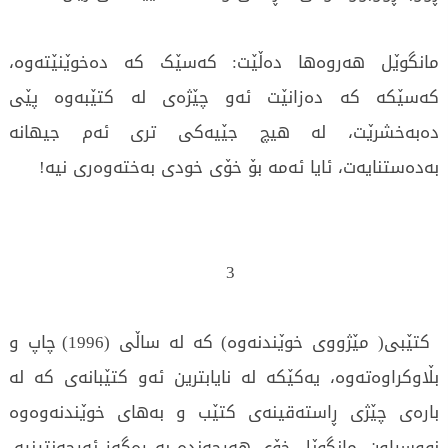
مانگوێل هەروەها دەڵێت: کەسێک کە دەخوێنێتەوە،
کەسێکە کە دەزانێت ئەو چێژەی لە کتێبەوە پێی
دەبەخشرێت، لە هیچ جێیەکی تری ئەم جیهانە
بەدەستنایەت، ئایا ئەمە بۆ خۆی خودی بەختەوەری نیە!
3
کتێبی( مێژووی خوێندنەوە) کە لە ساڵی (1996) چاپ و
بڵاوکراوەتەوە، یەکێکە لە نایابترین ئەو کتێبانەی کە لە
بارەی چێژی ڕاستەقینەی کتێب و بەهای خوێندنەوەوە
نووسراون. مانگوێل خۆی هەرچەندە بە ڕەگەز ئەرجەنتینیە،