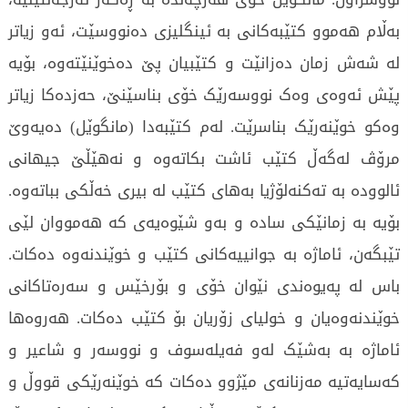
بەڵام هەموو کتێبەکانی بە ئینگلیزی دەنووسێت، ئەو زیاتر
لە شەش زمان دەزانێت و کتێبیان پێ دەخوێنێتەوە، بۆیە
پێش ئەوەی وەک نووسەرێک خۆی بناسێنێ، حەزدەکا زیاتر
وەکو خوێنەرێک بناسرێت. لەم کتێبەدا (مانگوێل) دەیەوێ
مرۆڤ لەگەڵ کتێب ئاشت بکاتەوە و نەهێڵێ جیهانی
ئالوودە بە تەکنەلۆژیا بەهای کتێب لە بیری خەڵکی بباتەوە.
بۆیە بە زمانێکی سادە و بەو شێوەیەی کە هەمووان لێی
تێبگەن، ئاماژە بە جوانییەکانی کتێب و خوێندنەوە دەکات.
باس لە پەیوەندی نێوان خۆی و بۆرخێس و سەرەتاکانی
خوێندنەوەیان و خولیای زۆریان بۆ کتێب دەکات. هەروەها
ئاماژە بە بەشێک لەو فەیلەسوف و نووسەر و شاعیر و
کەسایەتیە مەزنانەی مێژوو دەکات کە خوێنەرێکی قووڵ و