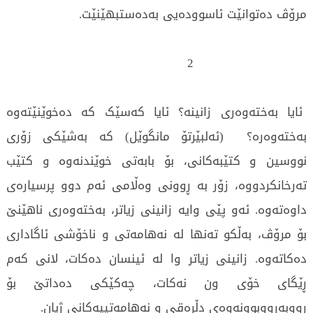
مرۆڤ دەتوانێت ئاسوودەیی بەدەستبهێنێت.
2
ئایا بەختەوەری زانینە؟ ئایا کەسێک کە دەخوێنێتەوە
بەختەوەرە؟ (ئەلبێرتۆ مانگوێل) کە بەشێکی زۆری
نووسین و کتێبەکانی، بۆ بابەتی خوێندنەوە و کتێب
تەرخانکردووە، زۆر بە ڕوونی وەڵامی ئەم دوو پرسیارەی
داوەتەوە. ئەو پێی وایە زانینی زیاتر، بەختەوەری ناهێنێ
بۆ مرۆڤ، بەڵکو تەنها لە نەهامەتی و ناخۆشی ئاگاداری
دەکاتەوە. زانینی زیاتر وا لە ئینسان دەکات، لانی کەم
ڕێگای خۆی ون نەکات، چەکێکی دەداتێ بۆ
ڕووبەڕووبوونەوەی دڵڕەقی و نەهامەتییەکانی ژیان.