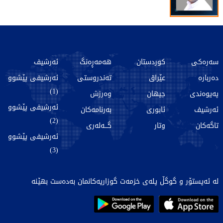
سەرەکی
کوردستان
هەمەڕەنگ
ئەرشیف
دەربارە
عێراق
تەندروستی
ئەرشیفی پێشوو
(1)
پەیوەندی
جیهان
وەرزش
ئەرشیفی پێشوو
ئەرشیف
ئابوری
بەرنامەکان
(2)
تاگەکان
وتار
گـــەلەری
ئەرشیفی پێشوو
(3)
لە ئەپستۆر و گوگڵ پلەی خزمەت گوزاریەکانمان بەدەست بهێنە