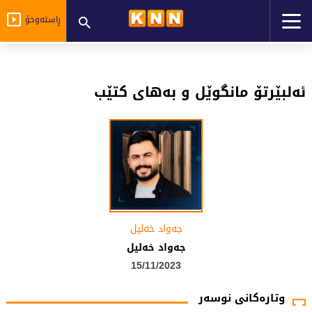
ڕاستەوخۆ
ئەلبێرتۆ مانگوێل و بەهای کتێب
جەواد خەلیل
جەواد خەلیل
15/11/2023
وتارەکانی نوسەر