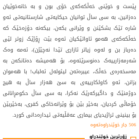
پێست و خوێنی خەڵکەکەی خۆی بون و بە خانەخوێیان
دەزانین، بە سی ساڵ توانیان حیکایەتی شارستانیەتی ئەو
شارە تێک بشکێنن و وێرانی بکەن، بیکەنە دۆزەخێک کە
خەڵکەکەی هەمو ئاواتێکیان ئەوە بێت ڕۆژێک زوتر لێی
دەرباز بن و لەوە زیاتر ئازاری تێدا نەچێژن)، ئەمە وەک
شەرمەزارییەک دەنوسرێتەوە، بۆ هەمیشە دەتانکەن بە
مەسخەرەی خەڵک، عیبرەتەن لیئولەل ئەلباب! با هەموان
بزانن، ئەو کاولکارییەی بە سێ هەزار ساڵ بە هیچ
دوژمنێک و داگیرکەرێک نەکرا، بە سی ساڵ حکومڕانانی
خۆماڵی کردیان، بەخێر بێن بۆ وێرانەخاکی کفری، بەخێربێن
بۆ بینینی تراژیدیای بیماری عەقڵیەتی ئیدارەدانی کورد.
506 جار خوێندراوەتەوە
زۆرترین خوێندراو