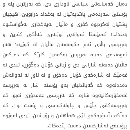
دەیان کەسایەتی سیاسی ناوداری دی، کە بەرزترین پلە و
پۆستی سەردەمی پاشایەتیان لە بەغداد درابویێ، هیچیان
پشتیان نەکردبوه کفری و ماڵیان بەیەکجاری نەگواستبوە
بەغدا...! ئەمێستا ئەوانەی نوێنەری خەڵکی کفرین و
بەرپرسی باڵای ئەم حکومەتەن ماڵیان لە کوێیە؟ هەر
ئەوەندەی دەبنە بەرپرس یەکەمین کارێک کە دەیکەن
ماڵیان دەبەنە شارانی دی و ژیانی خۆیان دەگۆڕن، ئیدی نە
غەمێک لە شارەکەی خۆیان دەخۆن و نە ئاوڕ لە ئەوانەش
دەدەنەوە کە گەیاندنیان بەو پۆستە. شار بە بەرپرسە
غەمخۆرەکانیەوە شارە، کە بەرپرسی غەمخۆری نەبو، کە
بەرپرسەکانی چڵێس و چاولەکورسی و پۆست بون، کە
خەڵکە دڵسۆزەکەی لێی هەڵهاتن و ڕۆیشتن، ئیدی لەوێوە
پرۆسەی لەشارخستن دەست پێدەکات.