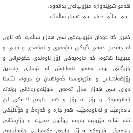
هەمو شوێنەوارە مێژوییانەی بداتەوە.
سی ساڵی دوای سێ هەزار ساڵەکە
کفری کە خودان مێژوییەکی سێ هەزار ساڵەیە، کە ناوی
لە چەندین دەقی گرنگی سۆمەری و ئەکەدی و بابلی و
عیبریدا هاتوە، کە ماوەیەکی زۆر ناوەندی حکومڕانی و
بازرگانی بوە، هەمو ئەمانەش لە تۆماری چەندین
ڕۆژهەڵاتناس و مێژونوسدا گەواهیان بۆ دراوە، ئێستا
دوای سێ هەزار ساڵ تەمەن، شوێنەوارەکانی بونەتە
کەلاوەیەک و ڕۆژ بە ڕۆژ و هەر جارەی لایەکی لێ
دادەڕمێت و لەناودەچێت، هەر جارە و گەڕەگ و کۆڵانێکی
ئەم شارە مێژوییە بەرەو چۆڵبون دەچێت و بازاڕەکانی
دادەخرێن. شارەکە لە ژێر سایەی حکومڕانیی خۆماڵیانەی