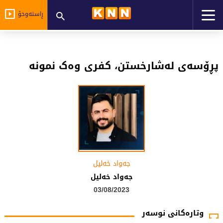
ڕاستەوخۆ
پڕۆسەی لەشارخستن، کفری وەک نمونە
جەواد خەلیل
جەواد خەلیل
03/08/2023
وتارەکانی نوسەر