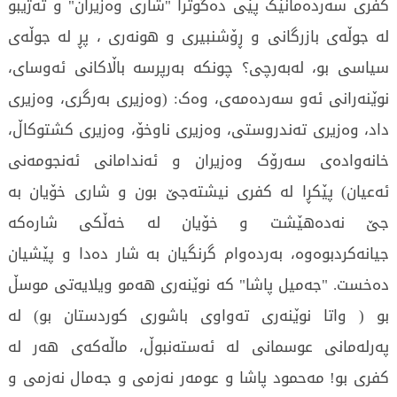
کفری سەردەمانێک پێی دەگوترا "شاری وەزیران" و تەژیبو
لە جوڵەی بازرگانی و ڕۆشنبیری و هونەری ، پڕ له جوڵەی
سیاسی بو، لەبەرچی؟ چونکە بەرپرسە باڵاکانی ئەوسای،
نوێنەرانی ئەو سەردەمەی، وەک: (وەزیری بەرگری، وەزیری
داد، وەزیری تەندروستی، وەزیری ناوخۆ، وەزیری کشتوکاڵ،
خانەوادەی سەرۆک وەزیران و ئەندامانی ئەنجومەنی
ئەعیان) پێکڕا لە کفری نیشتەجێ بون و شاری خۆیان بە
جێ نەدەهێشت و خۆیان لە خەڵکی شارەکە
جیانەکردبوەوە، بەردەوام گرنگیان بە شار دەدا و پێشیان
دەخست. "جەمیل پاشا" کە نوێنەری هەمو ویلایەتی موسڵ
بو ( واتا نوێنەری تەواوی باشوری کوردستان بو) لە
پەرلەمانی عوسمانی لە ئەستەنبوڵ، ماڵەکەی هەر لە
کفری بو! مەحمود پاشا و عومەر نەزمی و جەمال نەزمی و