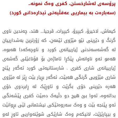
پرۆسەی لەشارخستن، کفری وەک نمونە..
(سەبارەت بە بیماریی عەقڵیەتی ئیدارەدانی کورد)
کیماش، لاخیرۆ، کیپرۆ، کیپرات، ڤرجیا... هتد، چەندین ناوی
گرنگ و دێرینی نێو مێژوی ئێمەن، کە زۆرترین بەشدارییان
لە گەشەسەندنی ژیارییانەی کورد و ناوچەکەدا هەبوە،
هەمو ئەو ناوانەش پێکڕا ئاماژەن بۆ قۆناغێلی گەشەی
ژیارییانەی شاری کفری . شارستانیەتی کورد ئەگەر پێنج
شاری مێژویی گرنگی هەبێت، ئەگەر بڕیار بێت ڕێز لە مێژوی
هەرە دێرینی خۆی بگرێت و ئاوڕێک لە ڕابردوی خۆی
بداتەوە، ئەوا بێ هیچ دو دڵیەک دەبێت کفری پێشەنگی
ئەو پێنجە بێت و وەک سەروەتێکی نیشتمانی لێی بڕوانێت
و بیپارێزێت، لانیکەم وەک شارێکی شوێنەواریی ئاوڕ لەو