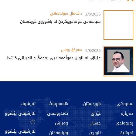
د.کەمال سولەیمانی
2/8/2026
سیاسەتی خۆتەعریبکردن لە باشووری کوردستان
سەرکۆ یونس
5/8/2026
عێراق، لە نێوان دەوڵەمەندیی یەدەگ و قەیرانی کاشدا
سەرەکی
کوردستان
هەمەڕەنگ
ئەرشیف
دەربارە
عێراق
تەندروستی
ئەرشیفی پێشوو
(1)
پەیوەندی
جیهان
وەرزش
ئەرشیفی پێشوو
ئەرشیف
ئابوری
بەرنامەکان