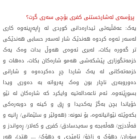
پرۆسەی لەشارخستنی کفری بۆچی سەری گرت؟
یەک: عەقڵیەتی ئیدارەدانی کوردی لە ڕاپەڕینەوە کاری
لەسەر ئەوە کردوە هەندێک شار لەسەر حسابی هەندێکی
تر گەورە بکات، لەبری ئەوەی هەوڵ بدات وەک یەک
خزمەتگوزاری پێشکەشی هەمو شارەکان بکات، دەهات و
خزمەتەکانی لە یەک شاردا چڕ دەکردەوە و شارانی
دەوروبەری ناچار بون وەک پەروانە بە دەوری ویدا
بسوڕێنەوە. ئەم ناعەدالەتیە وایکرد کە شارەکان لە نێو
خۆیاندا بچن بەگژ یەکدیدا و ڕق و کینە و دوبەرەکی
بکەوێتە نێوانیانەوە، بۆ نمونە: (هەولێر و سلێمانی/ ڕانیە و
قەڵادزێ/ هەڵەبجە و سەیدسادق/ کفری و کەلار/ ڕەواندز و
سۆران/ دهۆک و زاخۆ/ ئامێدی و دهۆک/ .... هتد)، هەر