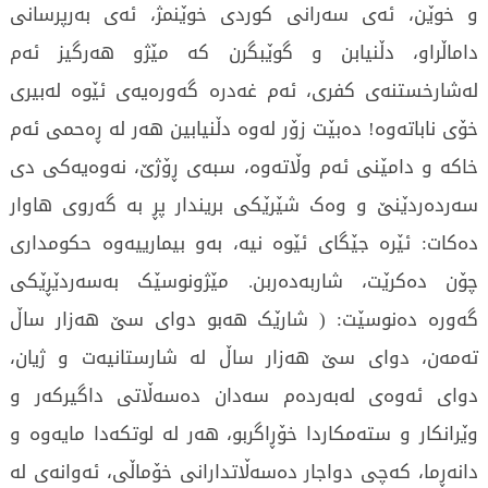
و خوێن، ئەی سەرانی کوردی خوێنمژ، ئەی بەرپرسانی
داماڵراو، دڵنیابن و گوێبگرن کە مێژو هەرگیز ئەم
لەشارخستنەی کفری، ئەم غەدرە گەورەیەی ئێوە لەبیری
خۆی ناباتەوە! دەبێت زۆر لەوە دڵنیابین هەر لە ڕەحمی ئەم
خاکە و دامێنی ئەم وڵاتەوە، سبەی ڕۆژێ، نەوەیەکی دی
سەردەردێنێ و وەک شێرێکی بریندار پڕ بە گەروی هاوار
دەکات: ئێرە جێگای ئێوە نیە، بەو بیمارییەوە حکومداری
چۆن دەکرێت، شاربەدەربن. مێژونوسێک بەسەردێڕێکی
گەورە دەنوسێت: ( شارێک هەبو دوای سێ هەزار ساڵ
تەمەن، دوای سێ هەزار ساڵ لە شارستانیەت و ژیان،
دوای ئەوەی لەبەردەم سەدان دەسەڵاتی داگیرکەر و
وێرانکار و ستەمکاردا خۆڕاگربو، هەر لە لوتکەدا مایەوە و
دانەڕما، کەچی دواجار دەسەڵاتدارانی خۆماڵی، ئەوانەی لە