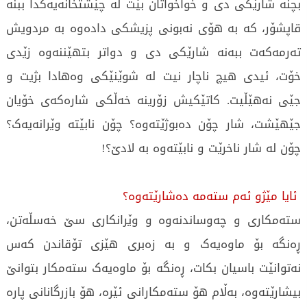
بچنە شارێکی دی و خواخواتان بێت لە چێشتخانەیەکدا ببنە
قاپشۆر، کە بە هۆی نەبونی پزیشکی دادەوە بە مردویش
تەرمەکەت ببەنە شارێکی دی و دواتر بتهێننەوە زێدی
خۆت، ئیدی هیچ ناچار نیت لە شوێنێکی وەهادا بژیت و
جێی نەهێڵیت. کاتێکیش زۆرینە خەڵکی شارەکەی خۆیان
جێهێشت، شار چۆن دەبوژێتەوە؟ چۆن نابێتە وێرانەیەک؟
چۆن لە شار ناخرێت و نابێتەوە بە لادێ؟!
ئایا مێژو ئەم ستەمە دەشارێتەوە؟
ستەمکاری و چەوساندنەوە و وێرانکاری سێ خەسڵەتن،
ڕەنگە بۆ ماوەیەک و بە زەبری هێزی تۆقاندن کەس
نەتوانێت باسیان بکات، ڕەنگە بۆ ماوەیەک ستەمکار بتوانێ
بیشارێتەوە، بەڵام هۆ ستەمکارانی ئێرە، هۆ بازرگانانی پارە