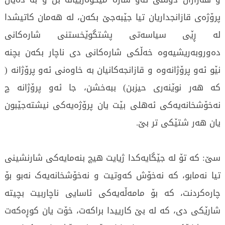
پرۆژەی قازانجداریان تیا جێبەجێ بکەن، لە هەمان کاتیشدا
لە ڕێی سیاسەتی پشتگوێخستنی شارەکانی
دەوروبەریشیەوە خەڵکی شارەکانی دی ناچار بکەن بچنە
نێو ئەو پرۆژانەوە و قازانجەکانیان بە خاوەنی ئەو پرۆژانە (
کە هەر نوێنەری حیزبن) ببەخشن، جا ئەو پرۆژانە چ
نەخۆشخانەیەکی ئەهلی بێت یان پرۆژەیەکی نیشتەجێبون
یان هەر شتێکی تر بێ.
سێ: کە تۆ لە جێگایەکدا ژیایت هیچ بنەمایەکی شارنشینی
تیا نەمابو، کە نەخۆش کەوتیت و نەخۆشخانەیەک نەبو بۆ
چارەکردنت، کە بۆ مامەڵەیەکی ئاسایی ناچاربیت بچیتە
شارێکی دی، کە لە بێ کارییدا براکەت، خۆت یان کوڕەکەت