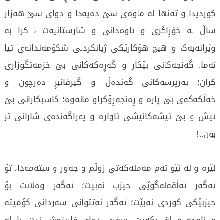
کوردیدا و تەنها لە ماوەی سێ دەیەدا و دوای سێ هەزار
ساڵ لە خۆڕاگری و ئاوەدانی و شارستانیەت ، کرا به
وێرانەیەک و هیچ هۆکارێکی ژیانکردنی شکۆمەندانەی تیا
نەما. گەنجەکانی بێکار و گەڕەکەکانی بێ خزمەتگوزاری
کران؛ بەرپرسەکانی گەندەڵ و گیرفانبڕ دەرچون و
خەڵکەکەی بێ پارە و ڕەنجەڕۆکراو مانەوە؛ کاسبکارانی بێ
ئیش و بێ ئیشەکانیشی ئاوارە و پەراگەندەی شارانی تر
بون..!
لێرە و لە نێو ئەم مەملەکەتی زوڵم و جەور و ستەمەدا، تۆ
ئەگەر ئەڵقەلەگوێی حیزب نەبیت؛ ئەگەر وەلائت بۆ
حیزبێکی کوردی نەبێت؛ ئەگەر نەتتوانی سەردانی کۆمیتە
و ناوچە و لق بکەیت، سفری دوای فاریزەش نیت، با لە