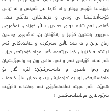
خوێندندا کۆچەر بیرکار و لە کاردا بیل گەیتس و لە ژیانی
کۆمەڵایەتیشا بێ وەیی و خزمەتکاری خەڵکی بیت..!
گەنجی ئەم شارە دوای چەندین ساڵ خوێندن، ئەگەرچی
دەرچوی باشترین کۆلیژ و زانکۆکان بن، ئەگەرچی چەندین
زمان بزانن و بە قەد باڵای سەرکردە و جەلادەکانی ئەم
نیشتمانە کتێبیان خوێندبێتەوە، گەر نەچنە کۆمیتەی حیزب،
گەر نەبنە کۆیلەی ئەم و ئەو، مافی بون بە وانەبێژیشیان
پێ ڕەوا نابینرێ و دانەمەزرێنرێن؛ لێرە گەر تۆ
مامۆستایەکی زۆر بە ئەزمونیش بیت و دەیان ساڵ خزمەتت
هەبێت، گەر نەبیتە ئەڵقەلەگوێی ئەم جەلادانە ناکرێیتە
بەڕێوەبەری قوتابخانەیەکیش..!