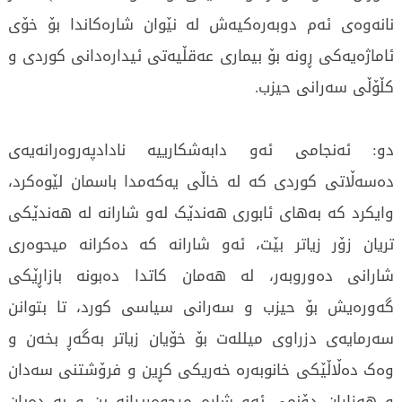
نانەوەی ئەم دوبەرەکیەش لە نێوان شارەکاندا بۆ خۆی
ئاماژەیەکی ڕونە بۆ بیماری عەقڵیەتی ئیدارەدانی کوردی و
کڵۆڵی سەرانی حیزب.
دو: ئەنجامی ئەو دابەشکارییە نادادپەروەرانەیەی
دەسەڵاتی کوردی کە لە خاڵی یەکەمدا باسمان لێوەکرد،
وایکرد کە بەهای ئابوری هەندێک لەو شارانە لە هەندێکی
تریان زۆر زیاتر بێت، ئەو شارانە کە دەکرانە میحوەری
شارانی دەوروبەر، لە هەمان کاتدا دەبونە بازاڕێکی
گەورەیش بۆ حیزب و سەرانی سیاسی کورد، تا بتوانن
سەرمایەی دزراوی میللەت بۆ خۆیان زیاتر بەگەڕ بخەن و
وەک دەڵاڵێکی خانوبەرە خەریکی کڕین و فرۆشتنی سەدان
و هەزاران دۆنمی ئەو شارە میحوەرییانە بن و بە دەیان