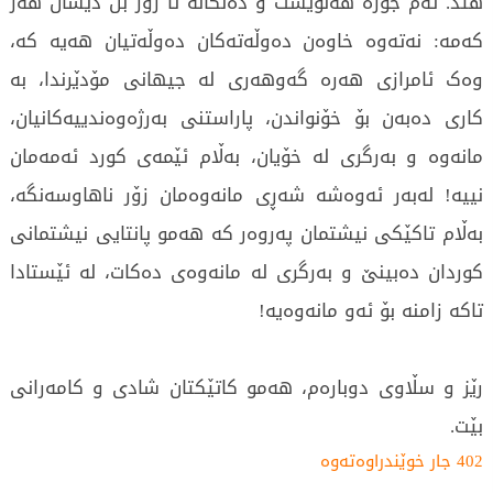
هتد. ئەم جۆرە هەڵوێست و دەنگانە تا زۆر بن دیسان هەر
کەمە: نەتەوە خاوەن دەوڵەتەکان دەوڵەتیان هەیە کە،
وەک ئامرازی هەرە گەوهەری لە جیهانی مۆدێرندا، بە
کاری دەبەن بۆ خۆنواندن، پاراستنی بەرژەوەندییەکانیان،
مانەوە و بەرگری لە خۆیان، بەڵام ئێمەی کورد ئەمەمان
نییە! لەبەر ئەوەشە شەڕی مانەوەمان زۆر ناهاوسەنگە،
بەڵام تاکێکی نیشتمان پەروەر کە هەمو پانتایی نیشتمانی
کوردان دەبینێ و بەرگری لە مانەوەی دەکات، لە ئێستادا
تاکە زامنە بۆ ئەو مانەوەیە!
رێز و سڵاوی دوبارەم، هەمو کاتێکتان شادی و کامەرانی
بێت.
402 جار خوێندراوەتەوە