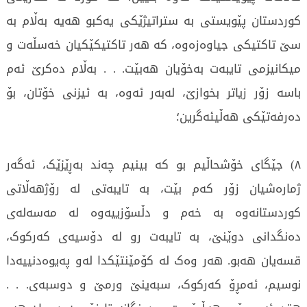
کوردستان پێویستی بە ستراتیژێکی یەکبو هەیە بەڵام بە
سێ تاکتیکی جیاوەزەوە، کە هەر تاکتیکێکیان خەسڵەت و
میکانیزمی تایبەت بەخۆیان هەبێت. . . بەڵام دەکرێ ئەم
باسە زۆر زیاتر بخوازێ، لەبەر ئەوە، بە ئیزنی خۆتان، بۆ
دەرفەتێکی هەڵیئەگرین؛
٨) جێگای خۆشحاڵیم بو کە بینیم چەند بەڕێزێک، ئەگەر
ژمارەشیان زۆر کەم بێت، بە تایبەتی لە رۆژهەڵاتی
کوردستانەوە بە خەم و دڵسۆزییەوە لە مەسەلەی
دەنگدانی دوێنێ، بە تایبەت رو لە دۆسیەی کەرکوک،
قسەیان هەبو. هەر وەک لە کۆمێنتێکدا لەو پەیوەدنییەدا
نوسیم، ئەمڕۆ کەرکوک، سبەینێ ورمێ و دوسبەی. . .