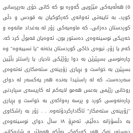
٥) هەڵەیەکی مێژویی گەورە بو کە کاتی خۆی بەرپرسانی
کورد، بە تایبەتی ئەوانەی کەرکوکیان بە قودس و دڵی
کوردستان دەزانی، کە ماوەیەکی زۆر لە بەغداد مانەوە و
خەریکی نوسینەوەی دەستور بون، ئەوەیان قەبوڵ کرد کە،
کەم یا زۆر، نیوەی خاکی کوردستان بخەنە "یا نسیبەوە" وە
چارەنوسی بسپێرێن بە دوا رۆژێکی نادیار، یا راستتر بڵێین
بسپێرن بە خواست و بڕیاری زۆرینەی ستەمکاری نەتەوەی
سەردەست، کە لە راستیدا بەندە هەر یەکسەر لە دوای
روخانی رژێمی بەعس هەمو لایەکم لە کاریسەی سپاردنی
چارەنەوسی کورد و پرسە رەواکەی بە خواست و بڕیاری
"زۆرینەی ستەمکار" ئاگادارکردۆتەوە. . . زۆر بە راشکاوی
بە دڵسۆزانە دەڵێم، ئەمڕۆ ١٨ ساڵ دوای نوسینەوەی
دەستور نەک هەر کەرکوک، بەڵکو هەولێر و شارەکانی