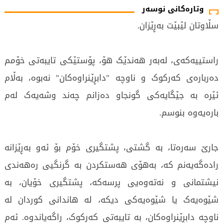
وتارەکانی نوسەر
سڵاوتان لێبێت بەڕێزان.
راستییەکەی، لەبەر هەندێک هۆ، پۆستێکی تایبەتی خۆمم
دەربارەی کەرکوک و ناوچە "دابڕێنراوەکان" نەبوە، بەڵام
ئێرە بە جێگایەکی گونجاو دەزانم چەند وشەیەک لەم
بارەیەوە بنوسم.
جارێ سەرەتا، بە گشتی، پشتگیری خۆم بۆ ئەو بەڕێزانە
رادەگەیەنم کە، بەهۆی هەستکردن بە گرنگیی رەهەندی
نیشتمانی و نەتەوەیی پرسەکە، پشتگیری خۆیان، بە
شێوەیەک یا شێوەیەکی دیکە، لە هاندانی کوردان لە
ناوچە دابڕێنراوەکان، بە تایبەتی کەرکوک، راگەیاندوه‌. ئەم