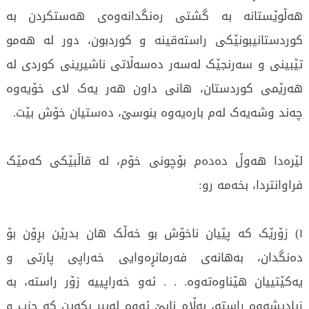
هەڵوێستانە بە گشتی رەنگدانەوەی هەستکردن بە
کوردستانیبونێکی راستەقینە و کوردبون، دور لە هەمو
تێبینی و سەرنجێک لەسەر دەسەڵاتی ناشیرینی کوردی لە
هەرێمی کوردستان، هانی داون هەر یەک لای خۆیەوە
چەند وشەیەک لەم بارەیەوە بنوسێ، دەستیان خۆش بێت.
لێرەدا هەوڵ دەدەم بۆچونی خۆم، لە قاڵبێکی کەمێک
فراوانتردا، بخەمە رو:
١) زۆرێک کە پێیان ناخۆش بو خەڵک هان بدرێن بڕۆن بۆ
دەنگدان، بەهانەی فەرمانڕەوایی خەراپی پارتی و
یەکێتییان هێناوەتەوە. . . ئەو خەراپییە زۆر راستە، بە
زیادیشەوە راستە، بەڵام نابێ ئەوە لەبیر بکەین کە حزب و