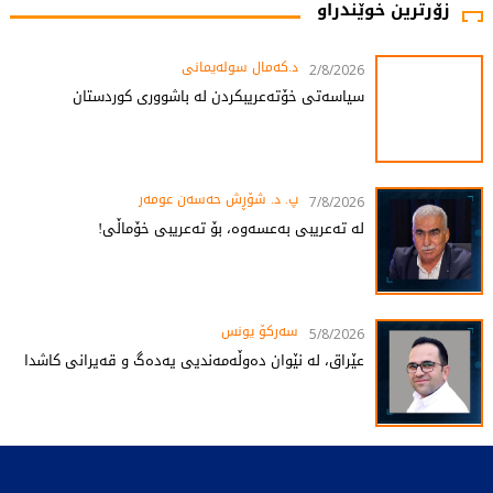
زۆرترین خوێندراو
د.کەمال سولەیمانی
2/8/2026
سیاسەتی خۆتەعریبکردن لە باشووری کوردستان
پ. د. شۆڕش حەسەن عومەر
7/8/2026
لە تەعریبی بەعسەوە، بۆ تەعریبی خۆماڵی!
سەرکۆ یونس
5/8/2026
عێراق، لە نێوان دەوڵەمەندیی یەدەگ و قەیرانی کاشدا