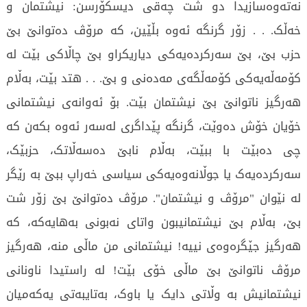
نەتەوەسازیدا دو شت چەقی دیسکۆرسن: نیشتمان و
خەڵک. . . زۆر گرنگە ئەوە بڵێین، کە مرۆڤ دەتوانێ بێ
حزب بێ، بێ سەرکردەیەکی دیاریکراو بێ چاڵاکی بێت لە
کۆمەڵەیەکی کۆمەڵگەی مەدەنی و بێ. . . هتد بێت، بەڵام
هەرگیز ناتوانێ بێ نیشتمان بێت. بۆ ئەوانەی نیشتمانی
خۆیان خۆش دەوێت، گرنگە پێداگری لەسەر ئەوە بکەن کە
چی دەبێت با ببێت، بەڵام نابێ دەسەڵاتک، حزبێک،
سەرکردەیەک یا جوڵانەوەیەکی سیاسی خەراپ ببێ بە رێگر
لە نێوان "مرۆڤ و نیشتمان". مرۆڤ دەتوانێ بێ زۆر شت
بێ، بەڵام بێ نیشتمانیبون واتای نەبونی بەهایەکە، کە
هەرگیز جێگرەوەی نییە! نیشتمانی من ماڵی منە، هەرگیز
مرۆڤ ناتوانێ بێ ماڵی خۆی بێت! لە راستیدا ناونانی
نیشتمانیش بە وڵاتی دایک یا باوک، بەتایبەتی یەکەمیان