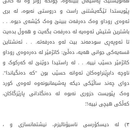
هەڵوێستێک پەشیمان ببیتەوە، چونکە زوتر وە لە کاتی
پێویستدا تێگەیشتنی راست و دروستی نەبوە، لە بری
ئەوەی روداو وەک دەرفەت ببینێ وەک کێشەی دیوە. . .
باشترین شتیش ئەوەیە لە دەرفەت بگەیت و هەوڵ بدەیت
تا ئەوپەڕی سودمەند بیت لەو دەرفەتە. . . ئەنشتاین
قسەیەکی جوانی هەیە، دەڵێ: کاتژمێر لە دەرەوەی روداو
کاتژمێر حسێب نییە. . . لە راستیدا دوێنێ لە کەرکوک و
ناوچە دابڕێنراوەکان ئەوانە حسێب بون "کە دەنگیاندا".
دوای چەند ساڵێکی دیکە پەشیمانبونەوە لەوەی کورد
وەک پێویست حزوری نەبوە لە دەنگادانی پارێزگاکان،
کەڵکی هیچی نییە!؛
٣) لە دیسکۆرسی ناسیۆنالیزم، نیشتمانسازی و ،