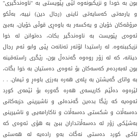
بون بە خودا و نزیکبونەوە لێی پێویستی بە "ناوەندگیری"
و یارمەتی کەسایەتی ئاینی (رجال دین) نییە، بەڵکو
مرۆڤەکان خۆیان و یەکسەر بە باوەڕی قوڵی خۆیان، بەبێ
ئەوەی پێویست بە ناوەندگیر بکات، دەتوانن لە خوا
نزیکببنەوە. لە راستیدا لۆتەر تەنانەت پێی وابو ئەم رجال
دینانە، کە لە زۆر روەوە گەندەڵ بون، رێگری راستەقینە
بون لەبەردەم کەسەکان بۆ ئەوەی دەستیان بە خوا بگات،
بە واتای گەیشتن بە پلەی هەرە بەرزی باوەڕ و ئیمان. . .
لێرەوە دەڵێم کاریسەی هەرە گەورە بۆ ئێمەی کورد
ئەوەیە کە رێگا بدەین گەندەلی و ناشیرینی حزبەکانی
دەسەڵات و شکستی دەسەڵات و ناکارامەیی و ناشیرینی
بەشێکی زۆر لە دەسەڵاتداران ببێ بە هۆی ئەوەی کە
تاکی کورد دەستی نەگات بەو رادەیە لە هەستی