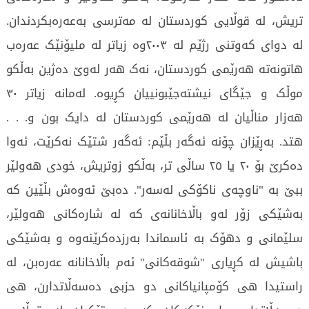
تریش، لە قوڵایی کوردستان لە مەترسی بەعەرەبکردندان.
لە دوای کەوتنی رژێم لە ٢٠٠٣وە زیاتر لە ملیۆنێک عەرەب
هاتونەتە هەرێمی کوردستان، نەک هەر لەوێ دەژین بەڵکو
موڵک و جێگای نیشتەجێبونییان کڕیوە. لەمانە زیاتر ٣٠
هەزار مناڵیان لە هەرێمی کوردستان لە دایک بون و. . .
هتد. بەڕێزان چۆنە ئەگەر بڵێم: ئەگەر شتێک نەکرێت، ئەوا
دەکرێ بۆ ٢٠ یا ٢٥ ساڵی تر، بەڵکو زوتریش، خودی هەولێر
ببێ بە "ناوچەی ناکۆکی لەسەر". دەبێ ئەوەش بڵێین کە
بەشێکی زۆر لەو باڵاخانانەی کە لە شارەکانی هەولێر،
سلێمانی و دهۆک بە ئاسماندا بەرزدەکرێنەوە و بەشێکی
باشیش لە کڕیاری "شوقەکانی" ئەم باڵاخانانە عەرەبن، لە
راستیدا هی کۆمپانیاکانی دو حزبی دەسەڵاتدارن، هی