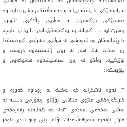
دەسەڵاتدارە چاوچنۆکەکان کە دەستێکیان لە قوڵایی
سیاسەتێکی نانیشتمانییانە و دەسەڵاتێکی ناشیریندایە وە
دەستێکی دیکەشیان لە قوڵایی چاڵاکیی "ئابوری
رەش"دایە. . . کەواتە بە یەکەوەگرێدانی تراژیدیای ناوچە
دابڕێنراوەکان وە ئەوەشی لە قوڵایی هەرێمی کوردستاندا
رو دەدات نەک هەر لە روی زانستییەوە دروست و
لۆژیکییە، بەڵکو لە روی سیاسیشەوە هەنوکەیی و
پێویستە!؛
٦) ئەوە ئاشکرایە کە یەکێک لە روداوە گەورە و
کاریگەرەکانی مێژوی جیهانی رۆژئاوا ریفۆرمی دینییە لە
بەشی یەکەمی سەدەی ١٦دا، کە هەڵبەتە رابەرەکەی
مارتن لۆتەرە. سەرهەڵدەدات. لۆتەر پێی وابو ئیدی باوەڕ