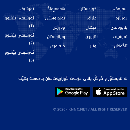
سەرەکی
کوردستان
هەمەڕەنگ
ئەرشیف
دەربارە
عێراق
تەندروستی
ئەرشیفی پێشوو
(1)
پەیوەندی
جیهان
وەرزش
ئەرشیفی پێشوو
ئەرشیف
ئابوری
بەرنامەکان
(2)
تاگەکان
وتار
گـــەلەری
ئەرشیفی پێشوو
(3)
لە ئەپستۆر و گوگڵ پلەی خزمەت گوزاریەکانمان بەدەست بهێنە
©
2026
- KNNC.NET / ALL RIGHT RESERVED