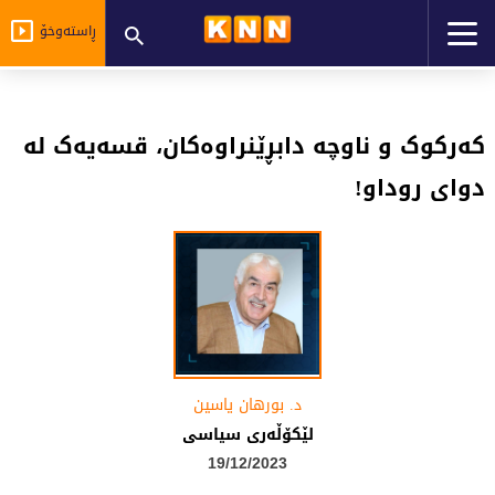
ڕاستەوخۆ
کەرکوک و ناوچە دابڕێنراوەکان، قسەیەک لە
دوای روداو!
د. بورهان یاسین
لێكۆڵه‌ری سیاسی
19/12/2023