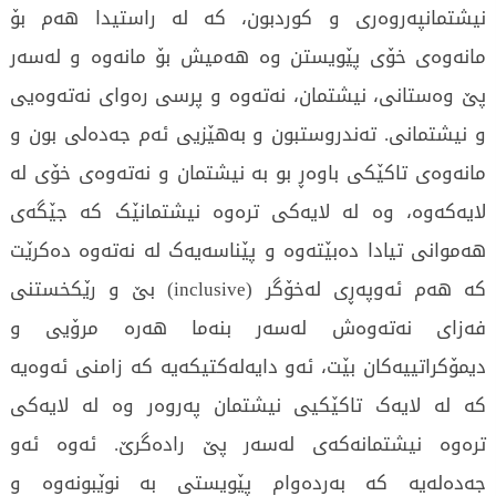
نیشتمانپەروەری و کوردبون، کە لە راستیدا هەم بۆ
مانەوەی خۆی پێویستن وە هەمیش بۆ مانەوە و لەسەر
پێ وەستانی، نیشتمان، نەتەوە و پرسی رەوای نەتەوەیی
و نیشتمانی. تەندروستبون و بەهێزیی ئەم جەدەلی بون و
مانەوەی تاکێکی باوەڕ بو بە نیشتمان و نەتەوەی خۆی لە
لایەکەوە، وە لە لایەکی ترەوە نیشتمانێک کە جێگەی
هەموانی تیادا دەبێتەوە و پێناسەیەک لە نەتەوە دەکرێت
کە هەم ئەوپەڕی لەخۆگر (inclusive) بێ و رێکخستنی
فەزای نەتەوەش لەسەر بنەما هەرە مرۆیی و
دیمۆکراتییەکان بێت، ئەو دایەلەکتیکەیە کە زامنی ئەوەیە
کە لە لایەک تاکێکیی نیشتمان پەروەر وە لە لایەکی
ترەوە نیشتمانەکەی لەسەر پێ رادەگرێ. ئەوە ئەو
جەدەلەیە کە بەردەوام پێویستی بە نوێبونەوە و