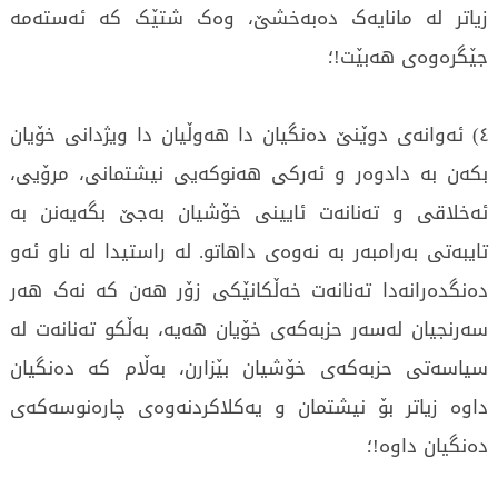
زیاتر لە مانایەک دەبەخشێ، وەک شتێک کە ئەستەمە
جێگرەوەی هەبێت!؛
٤) ئەوانەی دوێنێ دەنگیان دا هەوڵیان دا ویژدانی خۆیان
بکەن بە دادوەر و ئەرکی هەنوکەیی نیشتمانی، مرۆیی،
ئەخلاقی و تەنانەت ئایینی خۆشیان بەجێ بگەیەنن بە
تایبەتی بەرامبەر بە نەوەی داهاتو. لە راستیدا لە ناو ئەو
دەنگدەرانەدا تەنانەت خەڵکانێکی زۆر هەن کە نەک هەر
سەرنجیان لەسەر حزبەکەی خۆیان هەیە، بەڵکو تەنانەت لە
سیاسەتی حزبەکەی خۆشیان بێزارن، بەڵام کە دەنگیان
داوە زیاتر بۆ نیشتمان و یەکلاکردنەوەی چارەنوسەکەی
دەنگیان داوە!؛