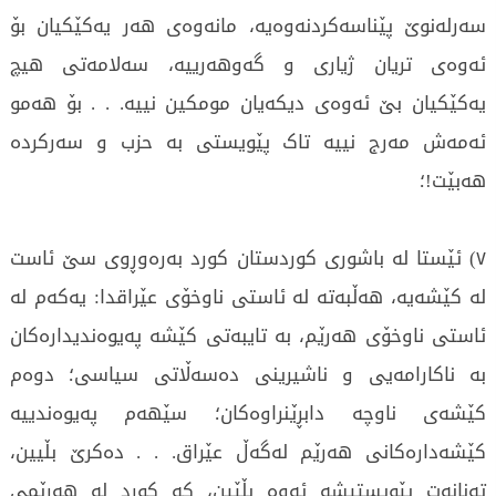
سەرلەنوێ پێناسەکردنەوەیە، مانەوەی هەر یەکێکیان بۆ
ئەوەی تریان ژیاری و گەوهەرییە، سەلامەتی هیچ
یەکێکیان بێ ئەوەی دیکەیان مومکین نییە. . . بۆ هەمو
ئەمەش مەرج نییە تاک پێویستی بە حزب و سەرکردە
هەبێت!؛
٧) ئێستا لە باشوری کوردستان کورد بەرەوڕوی سێ ئاست
لە کێشەیە، هەڵبەتە لە ئاستی ناوخۆی عێراقدا: یەکەم لە
ئاستی ناوخۆی هەرێم، بە تایبەتی کێشە پەیوەندیدارەکان
بە ناکارامەیی و ناشیرینی دەسەڵاتی سیاسی؛ دوەم
کێشەی ناوچە دابڕێنراوەکان؛ سێهەم پەیوەندییە
کێشەدارەکانی هەرێم لەگەڵ عێراق. . . دەکرێ بڵیین،
تەنانەت پێویستیشە ئەوە بڵێین، کە کورد لە هەرێمی