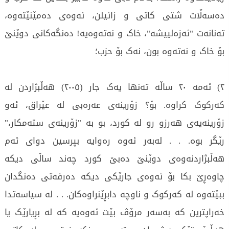
دەسەڵات شتی کاتی و زائیلن، ئەوەی دەمێنێتەوە،
تەنانەت "ئەزەلییشە"، خاک و نەتەوەیە! دەنگەکانی دوێنێ
بۆ خاک و نەتەوە بون، نەک بۆ حزب؛
٢) ئەمە ٢٠ ساڵە تەنها یەک جار (٢٠٠٥) هەڵبژاردن لە
کەرکوک کراوە. بۆ؟ زۆرینەی عەرەبی لە عێراق، ئەو
زۆرینەیەی هەرزو رو لە کورد، بو بە "زۆرینەی ستەمکار،"
رێگر بوە. . . لەبەر ئەوە رەوایە بپرسین دوای ئەم
هەڵبژاردنەوەی دوێنێ دەبێ کورد چەند ساڵی دیکە
چاوەڕێ بکا بۆ ئەوەی جارێکی دیکە دەرفەتی دەنگدان
ببێتەوە لە کەرکوک و ناوچە دابڕێنراوەکان. . . لە سیاسەتدا
خەراپترین کە بەسەر مرۆڤ بێت ئەوەیە کە لە بڕیارێک یا