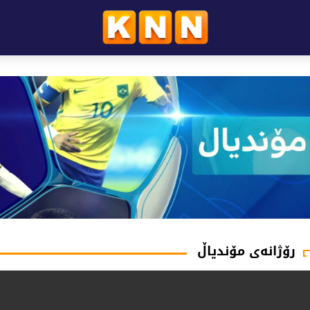
رۆژانه‌ی مۆندیاڵ