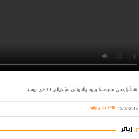
هەڵبژاردەی فەرەنسا بووە پاڵەوانی مۆندیالی 2018ی روسیا
1740 جار بینراوە
15/07/2018
زیاتر