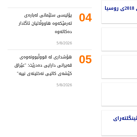
ا
04
پۆلیسی سلێمانی لەبارەی
تەرمێکەوە هاووڵاتیان ئاگادار
دەکاتەوە
5/8/2026
05
هۆشداری لە قووڵبوونەوەی
قەیرانی دارایی دەدرێت؛ "عێراق
کێشەی کاتیی نەختینەی نییە"
5/8/2026
لە ئینگلتەرای