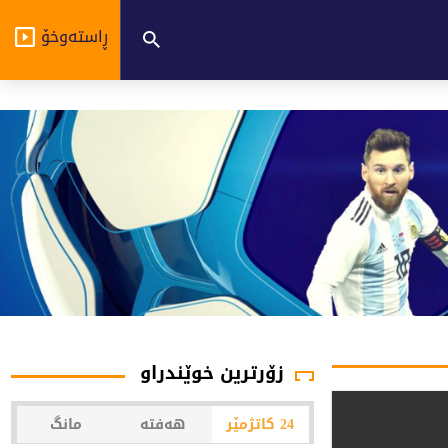
ڕاستەوخۆ
زۆرترین خوێندراو
24 کاتژمێر
هەفتە
مانگ