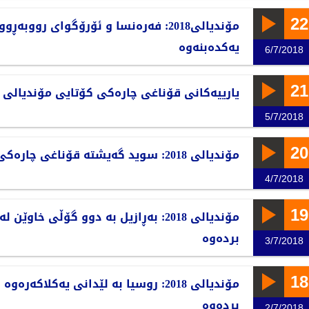
22
مۆندیالی2018: فەرەنسا و ئۆرۆگوای رووبەڕو
یەکدەبنەوە
6/7/2018
21
یارییەکانی قۆناغی چارەکی کۆتایی مۆندیالی 2018ی روسیا
5/7/2018
20
مۆندیالی 2018: سوید گەیشتە قۆناغی چارەکی کۆتایی
4/7/2018
19
مۆندیالی 2018: بەڕازیل بە دوو گۆڵی خاو
بردەوە
3/7/2018
18
مۆندیالی 2018: روسیا بە لێدانی یەکلاکەرە
بردەوە
2/7/2018