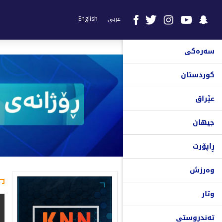
عربي
English
سەرەکی
کوردستان
عێراق
جیهان
ڕاپۆرت
وەرزش
وتار
تەندروستی