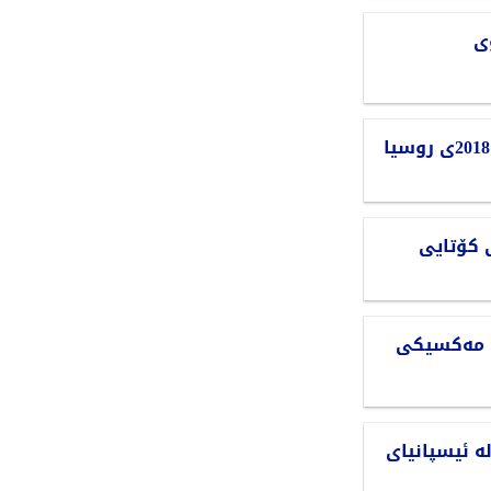
وی
ێن لە مەکسیکی
وە لە ئیسپانیای