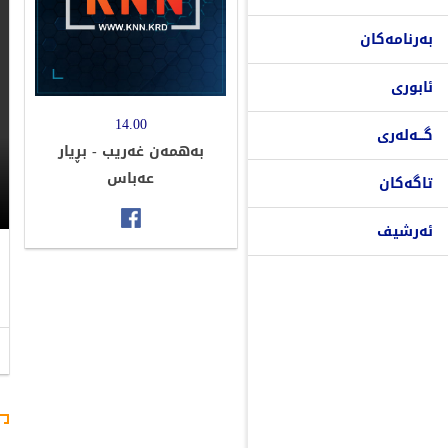
بەرنامەکان
ئابوری
14.00
گـــەلەری
به‌همه‌ن غه‌ریب - بڕیار
عه‌باس
تاگەکان
ئەرشیف