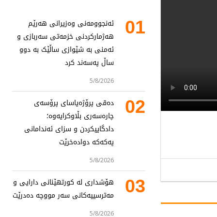
01
ئەنجوومەنی وەزیرانی هەرێم
هەژمارکردنی خزمەتی سەربازی و
ئەمنی بە شێوازی ساڵێک بە دوو
ساڵ پەسەند کرد
5/8/2026
02
دەقی پرۆژەیاسای پرۆسەی
چارەسەری بڵاوکرایەوە؛
دادگاییکردن و سزای ئەندامانی
پەکەکە دوادەخرێت
5/8/2026
03
هۆشداری لە کورتهێنانی دارایی و
مەترسییەکانی سەر مووچە دەدرێت
5/8/2026