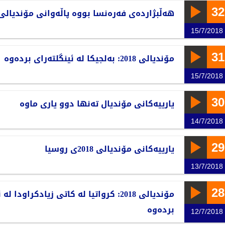
32
هەڵبژاردەی فەرەنسا بووە پاڵەوانی مۆندیالی 2018ی روسی
15/7/2018
31
مۆندیالی 2018: بەلجیکا لە ئینگلتەرای بردەوە
15/7/2018
30
یارییەکانی مۆندیال تەنها دوو یاری ماوە
14/7/2018
29
یارییەکانی مۆندیالی 2018ی روسیا
13/7/2018
28
مۆندیالی 2018: کرواتیا لە کاتی زیادکراودا 
بردەوە
12/7/2018