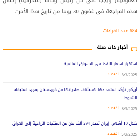
العمومية) ويجب على كل رئيس وكالة (فيدرالية) إكمال
هذه المراجعة في غضون 30 يوما من تاريخ هذا الأمر".
684 عدد القراءات‌‌
أخبار ذات صلة
استقرار اسعار النفط فى الاسواق العالمية
اقتصاد
8/3/2025
أبيكور تؤكد استعدادها لاستئناف صادراتها من كوردستان بمجرد استيفاء
الشروط
اقتصاد
8/3/2025
خلال 10 أشهر.. إيران تصدر 294 ألف طن من المنتجات الزراعية إلى العراق
اقتصاد
5/3/2025