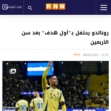
البث المباشر
رونالدو يحتفل بـ"أول هدف" بعد سن
الأربعين
رياضة
12:25 - 08/02/2025