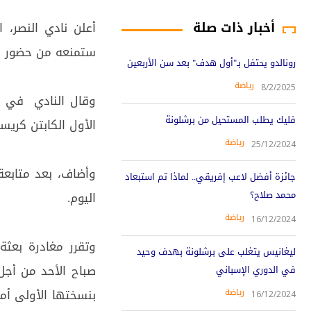
أخبار ذات صلة
أعلن نادي النصر، 
ستمنعه من حضور لق
رونالدو يحتفل بـ"أول هدف" بعد سن الأربعين
رياضة
8/2/2025
وقال النادي في بي
فليك يطلب المستحيل من برشلونة
الأول الكابتن كريس
رياضة
25/12/2024
وأضاف، بعد متابعة
جائزة أفضل لاعب إفريقي.. لماذا تم استبعاد
محمد صلاح؟
اليوم.
رياضة
16/12/2024
وتقرر مغادرة بعثة 
ليغانيس يتغلب على برشلونة بهدف وحيد
صباح الأحد من أج
في الدوري الإسباني
بنسختها الأولى أم
رياضة
16/12/2024