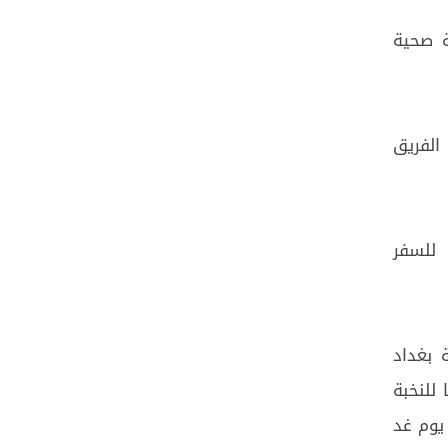
ة صحية
الفريق
 للسفر
 بغداد
للنخبة
يوم غد