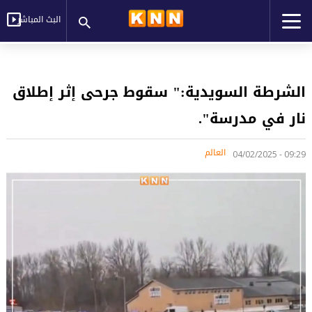
البث المباشر
الشرطة السويدية:" سقوط جرحى إثر إطلاق
نار في مدرسة".
العالم
09:29 - 04/02/2025