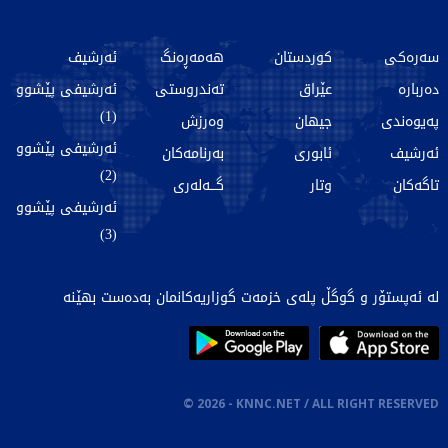
سەرەکی
کوردستان
هەمەڕەنگ
ئەرشیف
دەربارە
عێراق
تەندروستی
ئەرشیفی پێشوو
(1)
پەیوەندی
جیهان
وەرزش
ئەرشیفی پێشوو
ئەرشیف
ئابوری
بەرنامەکان
(2)
تاگەکان
وتار
گـــەلەری
ئەرشیفی پێشوو
(3)
لە ئەپستۆر و گوگڵ پلەی خزمەت گوزاریەکانمان بەدەست بهێنە
©
2026
- KNNC.NET / ALL RIGHT RESERVED