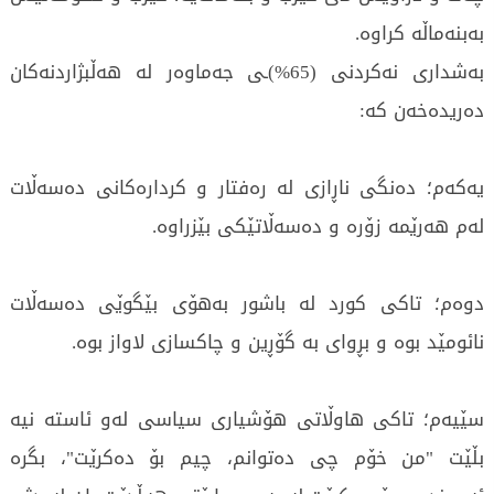
بەبنەماڵە کراوە.
بەشداری نەکردنی (65%)ـی جەماوەر لە هەڵبژاردنەکان
دەریدەخەن کە:
یەكەم؛ دەنگی ناڕازی لە رەفتار و کردارەکانی دەسەڵات
لەم هەرێمە زۆرە و دەسەڵاتێکی بێزراوە.
دوەم؛ تاکی کورد لە باشور بەهۆی بێگوێی دەسەڵات
نائومێد بوە و بڕوای بە گۆڕین و چاکسازی لاواز بوە.
سێیەم؛ تاکی هاوڵاتی هۆشیاری سیاسی لەو ئاستە نیە
بڵێت "من خۆم چی دەتوانم، چیم بۆ دەکرێت"، بگرە