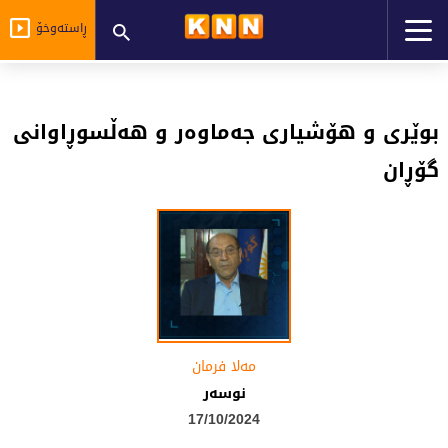
ڕاستەوخۆ
بوێری و هۆشیاری جەماوەر و هەڵسوڕاوانی
گۆڕان
مه‌لا فرمان
نوسه‌ر
17/10/2024