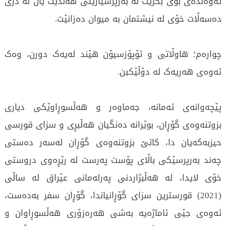
ئەوەندەی بۆی بکرێت لە بەرپرسیارێتی هەڵدێت یان لە دژی
دەسەڵات خۆی لە نیشتمان بە میوان دەزانێت.
چوارەم؛ هاوڵاتی و ئۆپۆزسیۆن هێند لەیەک دورن، وەک
ئەوەی هەریەک لە دۆڵێکبن.
پێچەوانەی ئەمانە، جەماوەر و هەڵسوڕاوێکی دیاری
بزوتنەوەی گۆڕان، بوێرانە دەنگیان هەڵبڕی و سزای قورسی
حیزبەکەیان دا، کاتێ بزوتنەوەی گۆڕان لەسەر دەستی
چەند بەرپرسێکی باڵای پۆست پەرست لە رێڕەوی دروستی
خۆی لایدا، لە هەڵبژاردنی پەرلەمانی عێراق لە ساڵی
(2021) قورسترین سزای گۆڕانیاندا، گۆڕان سفر بەدەست،
ئەوەی جێی ئاماژەیە بەشی هەرەزۆری هەڵسوڕاوان و