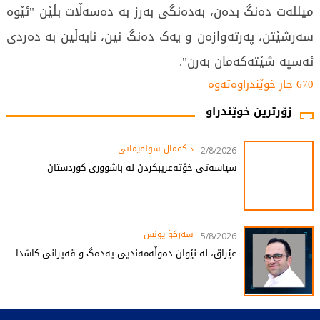
میللەت دەنگ بدەن، بەدەنگی بەرز بە دەسەڵات بڵێن "ئێوە
سەرشێتن، پەرتەوازەن و یەک دەنگ نین، نایەڵین بە دەردی
ئەسپە شێتەکەمان بەرن".
670 جار خوێندراوەتەوە
زۆرترین خوێندراو
د.کەمال سولەیمانی
2/8/2026
سیاسەتی خۆتەعریبکردن لە باشووری کوردستان
سەرکۆ یونس
5/8/2026
عێراق، لە نێوان دەوڵەمەندیی یەدەگ و قەیرانی کاشدا