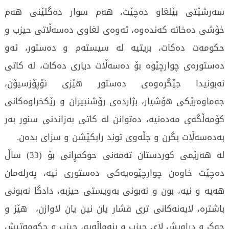
سەرشێتی بێلغاو دەچێت، هەم سوار دەگلێنی هەم
خۆشی دەخاتە کەندەوە، ئەوەی لغاوی دەسەڵاتی حیزب و
حکومەت دەکات، بریتیە لە سیستەم و دەستور، ئەو
دەستورەی چوارچێوە بۆ دەسەڵات دیاری دەکات، لە کاتی
نەبونیدا جێگرەوەی دەستور هێزی ئۆپۆزسیۆن،
جەماوەرێکی هۆشیار، بژاردەی رۆشنبیران و رێکخراوەکانی
کۆمەڵگەی مەدەنیە، دەتوانن لە کاتی بەزاندنی سنور بەر
بەدەسەڵات بگرن و جڵەوی توند رابکێشن و سزای بدەن.
لە هەرێمی کوردستان تەمەنی حوکمڕانی بۆ (33) ساڵ
دەچێت خاوەن چوارچێوەیەکی دەستوری نیە، پەرلەمان
هەیە و نیە، بون و نەبونی بەویستی حیزبە، دادگا نەبونی
باشترە، لایەنەکانی تری فشار یان نین یان لاوازن، هێز و
چەک و دراویش لای حیزب و بنەماڵەیە، حیزب و حکومەتیش