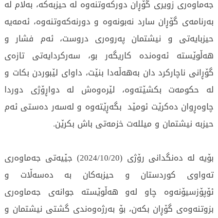
جەماوەری زویری گۆڕان دورکەوتنەوە لە حیزبەکە، بەڵام لە
بەرنامەی گۆڕان سارد نەبونەوە و دورنەکەوتنەوە، ئەمەیە
حیزبایەتی و نیشتمان پەروەری دروست، ئەم فشار و
هەڵوێستە ئەوەندە کاریگەر بو، سەرکردایەتی تازەی
گۆڕانی ناچارکرد دان بەهەڵەدا بنێت، داوای لێبوردن بکات و
لە حکومەت بکشێتەوە، لێرەوەش لە دواڕۆژی دوردا
چاوەڕوان دەکرێت ئومێد بگەڕێتەوە و لەسەر دەستی ئەم
حیزبە نیشتمان و میللەت خزمەتی باش بکرێن.
بۆیە لە دەنگدانی رۆژی (2024/10/20) جێیەتی جەماوەری
تەواوی کوردستان و حیزبەکان بە دەسەڵات و
ئۆپۆزسیۆنەوە چاو لەو هەڵوێستە جوانەی جەماوەری
بزوتنەوەی گۆڕان بکەن، بۆ بەرژەوەندی گشتی نیشتمان و