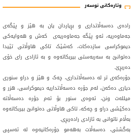
وتارەکانی نوسەر
رادەی دەسەڵاتداری و بڕیاردان یان بە هێز و پێگەی
جەماوەریە، ئەو پێگە جەماوەریەی کەش و هەوایەکی
دیموکراسی سازدەکات، کەشێک تاکی هاوڵاتی تێیدا
دەتوانێ بە سەربەستی بیربکاتەوە و بە ئازادی رای خۆی
دەربڕێ.
جۆرەکەی تر لە دەسەڵاتداری، چەک و هێز و دراو سنوری
دیاری دەکەن، لەم جۆرە دەسەڵاتداریە دیموکراسی، هزر و
میللەت ونن، ئەوەی سنور بۆ ئەم جۆرە دەسەڵاتە
دەکێشی دراو و چەکە، تاکی هاوڵاتی دەتوانێ بیربکاتەوە
بەڵام ناتوانی بە ئازادی رادەربڕی.
بەگشتی، دەسەڵات بەهەمو جۆرەکانیەوە لە ئەسپی