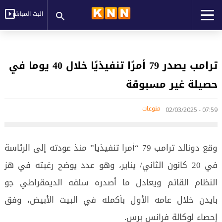
البث المباشر
ترامب يصدر 79 أمرًا تنفيذيًا خلال 40 يوما في
حصيلة غير مسبوقة
منوعات
07:59 - 02/03/2025
وقع دونالد ترامب 79 “أمرا تنفيذيا” منذ عودته إلى الرئاسة
في 20 كانون الثاني/ يناير، وهو عدد يوضح رغبته في هز
النظام القائم ويعادل ما أصدره سلفه الديمقراطي جو
بايدن خلال عامه الأول بأكمله في البيت الأبيض، وفق
إحصاء لوكالة فرانس برس.