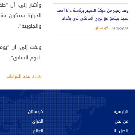
وأشار إلى، أن "طق
وفد رفيع من حركة التغيير برئاسة دانا أحمد
الحرارة ستكون مق
مجيد يجتمع مع نوري المالكي في بغداد
والجنوبية".
کردستان
15/6/2026
ولفت إلى، أن "يوم 
لليوم السابق".
3518 عدد القراءات‌‌
الرئيسية
كردستان
من نحن‌
العراق
اتصل بنا
العالم