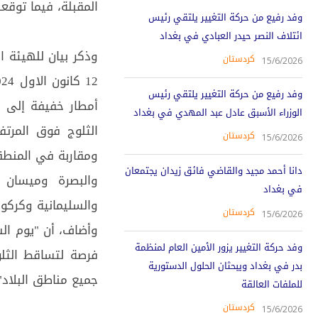
المقبلة، فيما توقعت
وفد رفيع من حركة التغيير يلتقي رئيس
ائتلاف النصر حيدر العبادي في بغداد
وذكر بيان للهيئة ال
کردستان
15/6/2026
وفد رفيع من حركة التغيير يلتقي رئيس
أمطار خفيفة إلى 
الوزراء الأسبق عادل عبد المهدي في بغداد
الثلوج فوق المرت
کردستان
15/6/2026
ومقاربة في المنطقت
دانا أحمد مجيد والقاضي فائق زيدان يجتمعان
في بغداد
والسليمانية وكركوك 15، كربلاء المقدسة وبابل والنجف الأش
کردستان
15/6/2026
وأضاف، أن "يوم ال
وفد حركة التغيير يزور الأمين العام لمنظمة
فرصة لتساقط الثلو
بدر في بغداد ويبحثان الحلول الدستورية
جميع مناطق البلاد"
للملفات العالقة
کردستان
15/6/2026