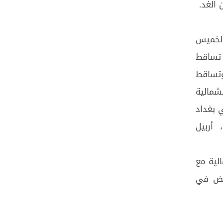
 الغد.
 الخميس
 مع تساقط
وتساقط
شمالية
 بغداد
والبصرة وميسان وواسط 22، دهوك وصلاح الدين 16، الأنبار وديالى 21، أربيل
لية مع
خفض في