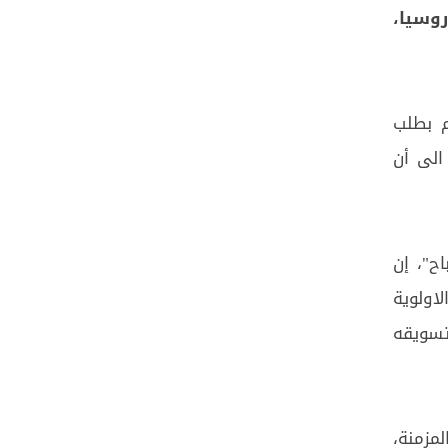
روسيا،
م بطلب
الى أن
ح"، إن
لاولوية
تسويقه
مزمنة،