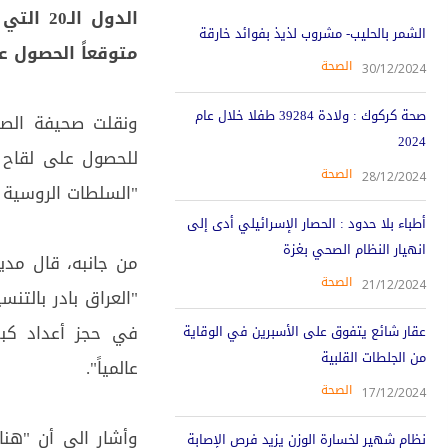
الدول 
الشمر بالحليب- مشروب لذيذ بفوائد خارقة
متوقعاً الحصول علي
الصحة
30/12/2024
صحة كركوك : ولادة 39284 طفلا خلال عام
ونقلت صحيفة الصب
2024
للحصول على لقاح ل
الصحة
28/12/2024
"السلطات الروسية ذ
أطباء بلا حدود : الحصار الإسرائيلي أدى إلى
انهيار النظام الصحي بغزة
من جانبه، قال مدير
الصحة
21/12/2024
"العراق بادر بالتنس
في حجز أعداد كبي
عقار شائع يتفوق على الأسبرين في الوقاية
من الجلطات القلبية
عالمياً".
الصحة
17/12/2024
وأشار الى أن "هنا
نظام شهير لخسارة الوزن يزيد فرص الإصابة