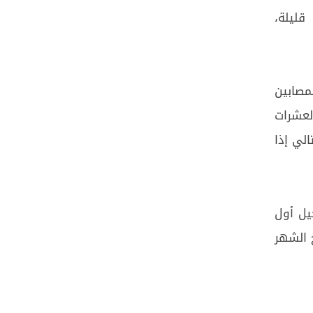
قليلة،
مصابين
لعشرات
الي إذا
ثلاثاء (11 آب 2020)، عن تسجيل أول
ح الشهر