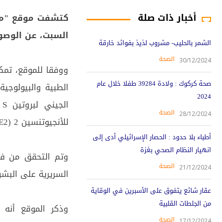
أخبار ذات صلة
كتشفت موقع "ميري
السبت، عن الوصو
الشمر بالحليب- مشروب لذيذ بفوائد خارقة
الصحة
30/12/2024
ووفقا للموقع، تمك
صحة كركوك : ولادة 39284 طفلا خلال عام
الطبية والبيولوجي
2024
ا
الصحة
28/12/2024
للأنجيوتنسين 2 (ACE2) في أغشية خلايا البشر.
أطباء بلا حدود : الحصار الإسرائيلي أدى إلى
انهيار النظام الصحي بغزة
وتم التحقق من فعا
الصحة
21/12/2024
السريرية على البشر
عقار شائع يتفوق على الأسبرين في الوقاية
من الجلطات القلبية
وذكر الموقع أنه 
الصحة
17/12/2024