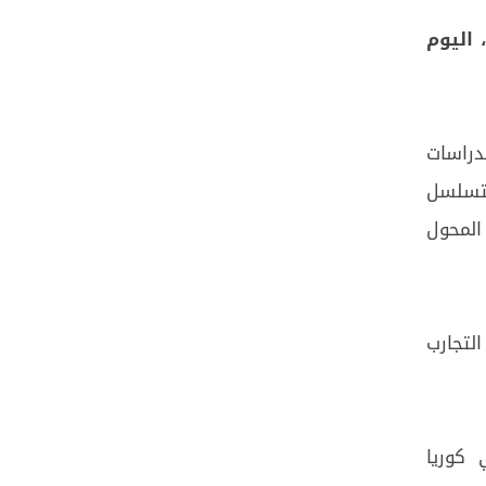
 اليوم
دراسات
لتسلسل
م المحول
لتجارب
 كوريا