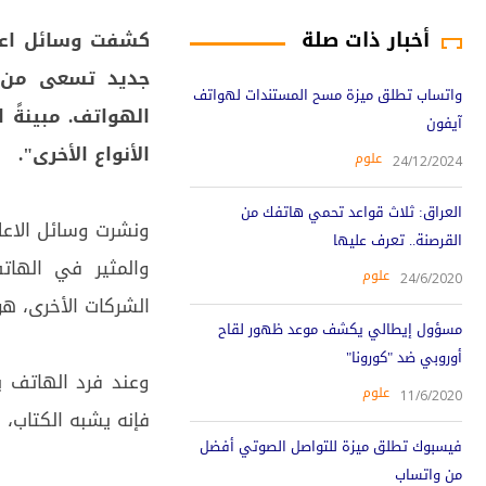
أخبار ذات صلة
كشفت وسائل اعل
جديد تسعى من خ
واتساب تطلق ميزة مسح المستندات لهواتف
الهواتف. مبينةً 
آيفون
الأنواع الأخرى".
علوم
24/12/2024
العراق: ثلاث قواعد تحمي هاتفك من
ونشرت وسائل الاعلا
القرصنة.. تعرف عليها
والمثير في الها
علوم
24/6/2020
الشركات الأخرى، هو قابل
مسؤول إيطالي يكشف موعد ظهور لقاح
أوروبي ضد "كورونا"
علوم
11/6/2020
فإنه يشبه الكتاب،
فيسبوك تطلق ميزة للتواصل الصوتي أفضل
من واتساب