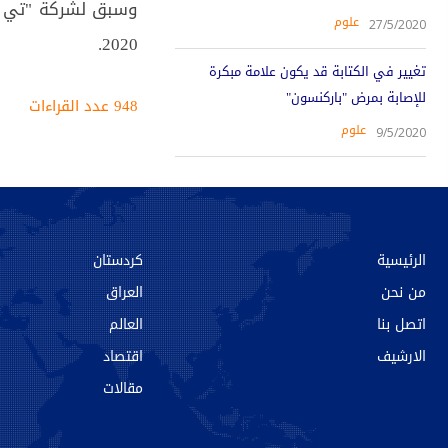
وسبق لشركة "تي سي
علوم
27/5/2020
2020.
تغيير في الكتابة قد يكون علامة مبكرة
للإصابة بمرض "باركنسون"
948 عدد القراءات‌‌
علوم
9/5/2020
الرئيسية
كردستان
من نحن‌
العراق
اتصل بنا
العالم
الارشیف
اقتصاد
مقالات