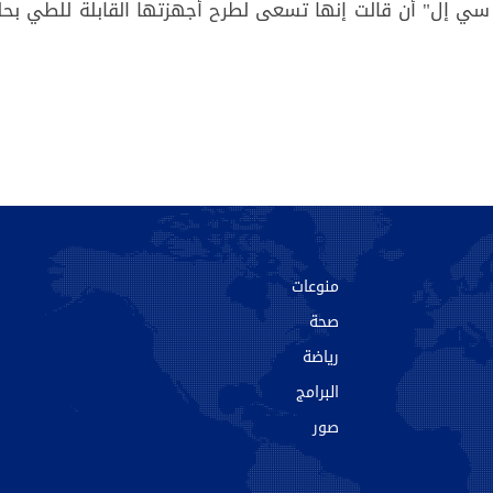
 إل" أن قالت إنها تسعى لطرح أجهزتها القابلة للطي بحل
منوعات
صحة
رياضة
البرامج
صور