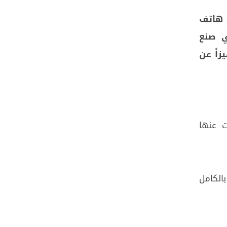
 هاتف
ي صنع
زاً عن
 عنها
أما عند طيه بالكامل