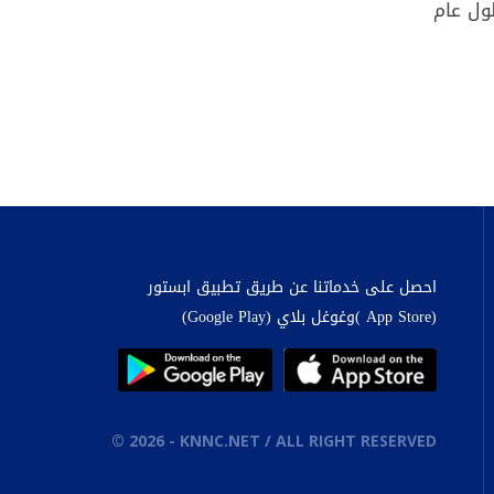
ول عام
احصل على خدماتنا عن طريق تطبيق ابستور
(App Store )وغوغل بلاي (Google Play)
©
2026
- KNNC.NET / ALL RIGHT RESERVED