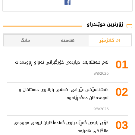
زۆرترین خوێندراو
24 کاتژمێر
هەفتە
مانگ
01
لەم هەفتەیەدا دیاردەی خۆرگیرانی تەواو ڕوودەدات
9/8/2026
02
کەشناسێکی عێراقی: کەشی باراناوی حەفتاکان و
نەوەدەکان دەگەڕێتەوە
9/8/2026
03
کۆی پارەی گەڕێندراوی گەندەڵکاران نیوەی مووچەی
مانگێکی هەرێمە