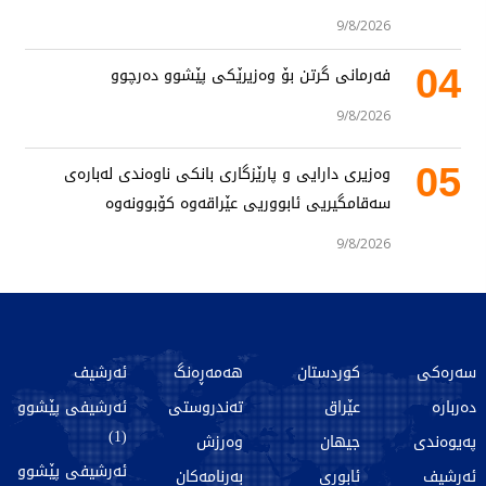
9/8/2026
04
فەرمانی گرتن بۆ وەزیرێکی پێشوو دەرچوو
9/8/2026
05
وەزیری دارایی و پارێزگاری بانکی ناوەندی لەبارەی
سەقامگیریی ئابووریی عێراقەوە کۆبوونەوە
9/8/2026
سەرەکی
کوردستان
هەمەڕەنگ
ئەرشیف
دەربارە
عێراق
تەندروستی
ئەرشیفی پێشوو
(1)
پەیوەندی
جیهان
وەرزش
ئەرشیفی پێشوو
ئەرشیف
ئابوری
بەرنامەکان