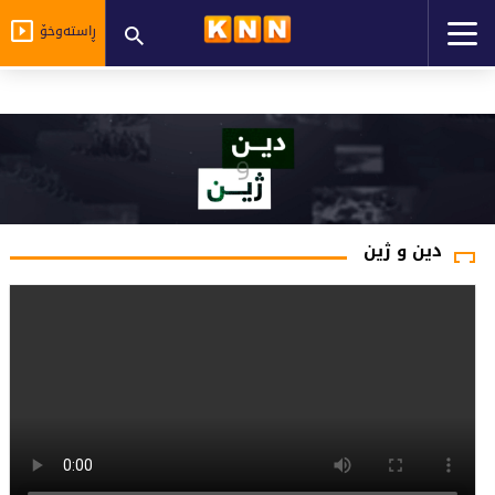
ڕاستەوخۆ
دین و ژین