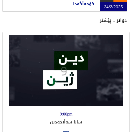
کۆمەڵگەدا
24/2/2025
دواتر
1
پێشتر
9:00pm
سانا سەڵاحەدین