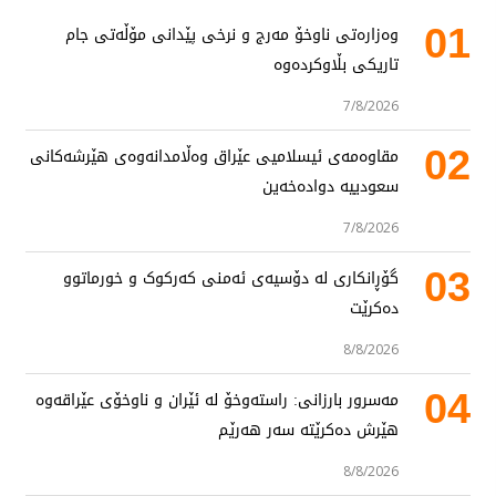
01
وەزارەتی ناوخۆ مەرج و نرخی پێدانی مۆڵەتی جام
تاریکی بڵاوکردەوە
7/8/2026
02
مقاوەمەی ئیسلامیی عێراق وەڵامدانەوەی هێرشەکانی
سعودییە دوادەخەین
7/8/2026
03
گۆڕانکاری لە دۆسیەی ئەمنی کەرکوک و خورماتوو
دەکرێت
8/8/2026
04
مەسرور بارزانی: راستەوخۆ لە ئێران و ناوخۆی عێراقەوە
هێرش دەکرێتە سەر هەرێم
8/8/2026