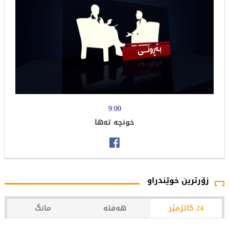
9:00
خونچە تەها
زۆرترین خوێندراو
24 کاتژمێر
هەفتە
مانگ