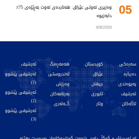
05
وەزیری نەوتی عێراق: هەناردەی نەوت بەڕێژەی 75٪
دابەزیوە
8/8/2026
سەرەکی
کوردستان
هەمەڕەنگ
ئەرشیف
دەربارە
عێراق
تەندروستی
ئەرشیفی پێشوو
(1)
پەیوەندی
جیهان
وەرزش
ئەرشیفی پێشوو
ئەرشیف
ئابوری
بەرنامەکان
(2)
تاگەکان
وتار
گـــەلەری
ئەرشیفی پێشوو
(3)
لە ئەپستۆر و گوگڵ پلەی خزمەت گوزاریەکانمان بەدەست بهێنە