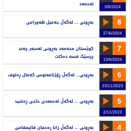
ئەحمەد
3/8/2024
8
بەڕونی ... لەگەڵ جەمیل هەورامی
27/6/2024
7
کوێستان محەمەد بەڕونی لەسەر چەند
پرسێک قسە دەکات
13/6/2024
6
بەڕونی... لەگەڵ ڕۆژنامەنوس کەمال ڕەئوف
23/11/2023
5
بەڕونی ... لەگەڵ ئەحمەدی حاجی ڕەشید
2/11/2023
4
بەڕونی ... لەگەڵ زانا رەحمان قائیمقامی