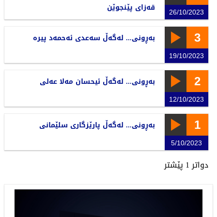
قەزای پێنجوێن
26/10/2023
3
بەڕونی... لەگەڵ سەعدی ئەحمەد پیرە
19/10/2023
2
بەڕونی... لەگەڵ ئیحسان مەلا عەلی
12/10/2023
1
بەڕونی... لەگەڵ پارێزگاری سلێمانی
5/10/2023
دواتر
1
پێشتر