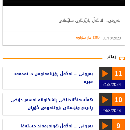
بەڕونی... لەگەڵ پارێزگاری سلێمانی
1380 جار بینراوە
05/10/2023
زیاتر
11
بەڕونی ... لەگەڵ ڕۆژنامەنوس د. ئەحمەد
میرە
21/9/2024
10
هەڵسەنگاندنێکی ڕاشکاوانە لەسەر دۆخی
ڕابردو وئێستای بزوتنەوەی گۆڕان
24/8/2024
9
بەرونی ... لەگەڵ هونەرمەند مستەفا