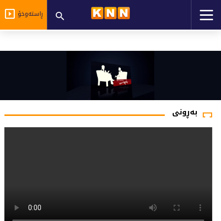
ڕاستەوخۆ
بەڕونی