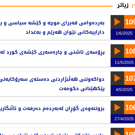
زیاتر
10
بەردەوامی قەیرای موچە و کێشە سیاسی و ی
داراییەکانی نێوان هەرێم و بەغداد
1/6/2025
10
پڕۆسەی ئاشتی و چارەسەری کێشەی کورد لە ت
11/5/2025
10
دواکەوتنی هەڵبژاردنی دەستەی سەرۆکایەتی 
پێکهێنانی حکومەت
4/5/2025
10
بزوتنەوەی گۆڕان لەبەردەم دەرفەت و ئاڵنگارید
27/4/2025
10