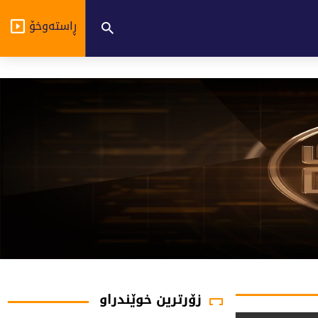
ڕاستەوخۆ
زۆرترین خوێندراو