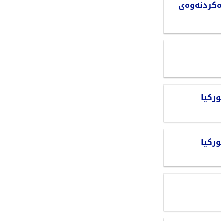
دەکردنەوەی
رکیا
رکیا