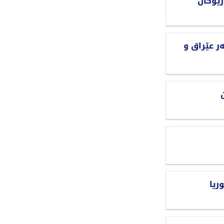
ریۆکان
ر عێراق و
ریا