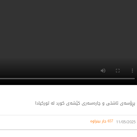
پڕۆسەی ئاشتی و چارەسەری کێشەی کورد لە تورکیادا
657 جار بینراوە
11/05/2025