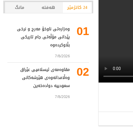
24 کاتژمێر
هەفتە
مانگ
01
وەزارەتی ناوخۆ مەرج و نرخی
پێدانی مۆڵەتی جام تاریکی
بڵاوکردەوە
7/8/2026
02
مقاوەمەی ئیسلامیی عێراق
وەڵامدانەوەی هێرشەکانی
سعودییە دوادەخەین
7/8/2026