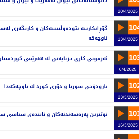
دانوستانەکانی نێوان ئەمەریکا و ئێران و سینا
20/4/2025
10
گۆڕانکارییە نێودەوڵيتییەکان و کاریگەری لەسە
ناوچەکە
13/4/2025
10
ئەزمونی کاری حزبایەتی لە هەرێمی کوردستان
6/4/2025
10
بارودۆخی سوریا و دۆزی کورد لە ناوچەکەدا
23/3/2025
10
نوێترین پەرەسەندنەکان و ئایندەی سیاسی سو
16/3/2025