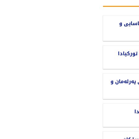
اسایی و
ورکیادا
پەرلەمان و
ا