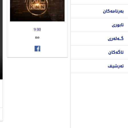
بەرنامەکان
ئابوری
9:00
no
گـــەلەری
تاگەکان
ئەرشیف