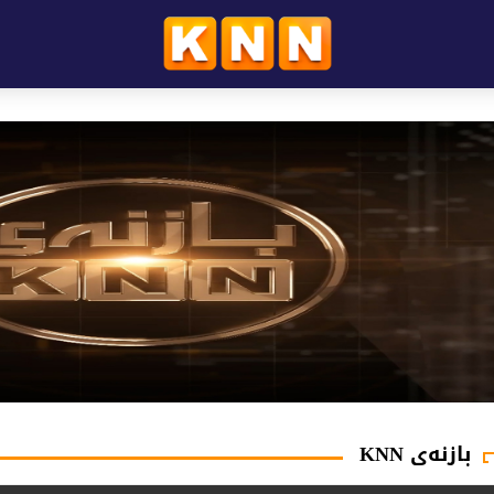
بازنەی KNN