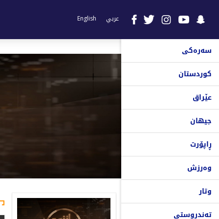
عربي
English
سەرەکی
کوردستان
عێراق
جیهان
ڕاپۆرت
وەرزش
وتار
تەندروستی