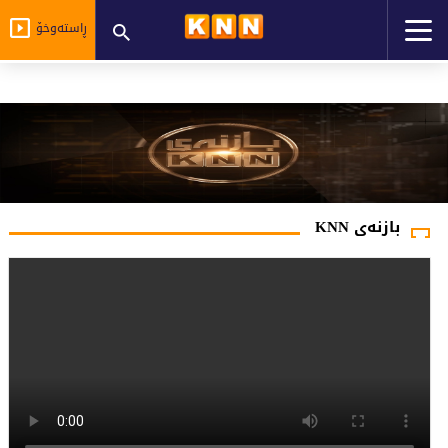
ڕاستەوخۆ
بازنەی KNN