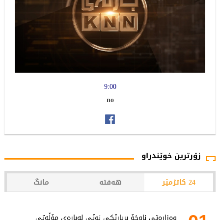
9:00
no
زۆرترین خوێندراو
24 کاتژمێر
هەفتە
مانگ
وەزارەتی ناوخۆ بڕیارێکی نوێی لەبارەی مۆڵەتی