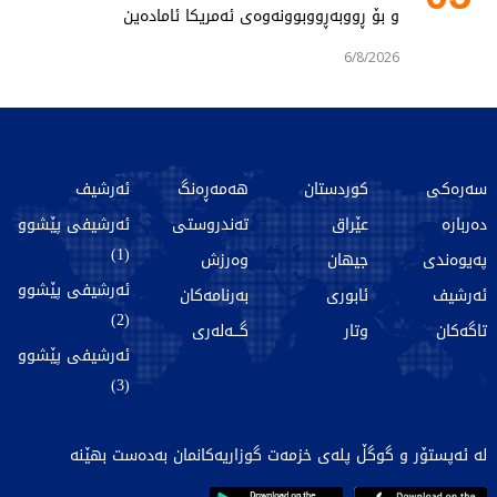
و بۆ ڕووبەڕووبوونەوەی ئەمریکا ئامادەین
6/8/2026
سەرەکی
کوردستان
هەمەڕەنگ
ئەرشیف
دەربارە
عێراق
تەندروستی
ئەرشیفی پێشوو
(1)
پەیوەندی
جیهان
وەرزش
ئەرشیفی پێشوو
ئەرشیف
ئابوری
بەرنامەکان
(2)
تاگەکان
وتار
گـــەلەری
ئەرشیفی پێشوو
(3)
لە ئەپستۆر و گوگڵ پلەی خزمەت گوزاریەکانمان بەدەست بهێنە