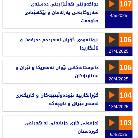
107
دواکەوتنی هەڵبژاردنی دەستەی
سەرۆکایەتی پەرلەمان و پێکهێنانی
4/5/2025
حکومەت
106
بزوتنەوەی گۆڕان لەبەردەم دەرفەت و
ئاڵنگاریدا
27/4/2025
105
دانوستانەکانی نێوان ئەمەریکا و ئێران و
سیناریۆکان
20/4/2025
104
گۆڕانکارییە نێودەوڵيتییەکان و کاریگەری
لەسەر عێراق و ناوچەکە
13/4/2025
103
ئەزمونی کاری حزبایەتی لە هەرێمی
کوردستان
6/4/2025