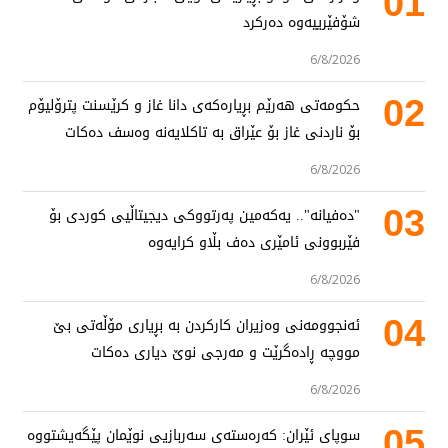
01
شۆفێرییەوە دەرکرد
6/8/2026
02
حکومەتی هەرێم بڕیارەکەی دانا غاز و کرێسنت پترۆلیۆم
بۆ ناردنی غاز بۆ عێراق بە تاکلایەنە وەسف دەکات
6/8/2026
03
"دەفیانە".. یەکەمین پەرتووکی دیجیتاڵیی کوردی بۆ
فێربوونی ئامێری دەف بڵاو کرایەوە
6/8/2026
04
ئەنجوومەنی وەزیران کارکردن بە بڕیاری مۆڵەتی بێ
مووچە ڕادەگرێت و مەرجی نوێ دیاری دەکات
6/8/2026
05
سوپای ئێران: کەرەستەی سەربازیی نوێمان پێگەیشتووە