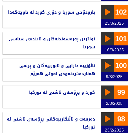
102
بارودۆخی سوریا و دۆزی کورد لە ناوچەکەدا
23/3/2025
101
نوێترین پەرەسەندنەکان و ئایندەی سیاسی
سوریا
16/3/2025
100
ئاڵۆزییە دارایی و ئابورییەکان و پرسی
هەناردەکردنەوەی نەوتی هەرێم
9/3/2025
99
کورد و پڕۆسەی ئاشتی لە تورکیا
2/3/2025
98
دەرفەت و ئاڵنگارییەکانی پڕۆسەی ئاشتی لە
تورکیا
23/2/2025