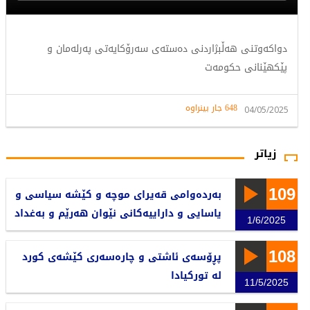
دواکەوتنی هەڵبژاردنی دەستەی سەرۆکایەتی پەرلەمان و
پێکهێنانی حکومەت
648 جار بینراوە
04/05/2025
زیاتر
109
بەردەوامی قەیرای موچە و کێشە سیاسی و
یاسایی و داراییەکانی نێوان هەرێم و بەغداد
1/6/2025
108
پڕۆسەی ئاشتی و چارەسەری کێشەی کورد
لە تورکیادا
11/5/2025