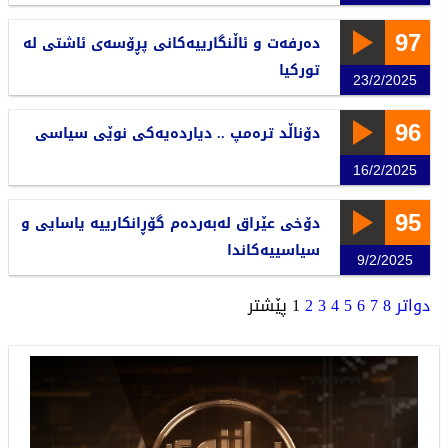
97
دەرفەت و ئاڵنگارییەکانی پڕۆسەی ئاشتی لە
تورکیا
23/2/2025
96
دۆناڵد ترەمپ .. دیاردەیەکی نوێی سیاسی
16/2/2025
95
دۆخی عێراق لەبەردەم گۆڕانکارییە یاسایی و
سیاسییەکاندا
9/2/2025
دواتر
8
7
6
5
4
3
2
1
پێشتر