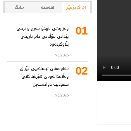
24 کاتژمێر
هەفتە
مانگ
01
وەزارەتی ناوخۆ مەرج و نرخی
پێدانی مۆڵەتی جام تاریکی
بڵاوکردەوە
7/8/2026
02
مقاوەمەی ئیسلامیی عێراق
وەڵامدانەوەی هێرشەکانی
سعودییە دوادەخەین
7/8/2026