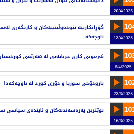
دانوستانەکانی نێوان ئەمەریکا و ئێران و سینا
20/4/2025
10
گۆڕانکارییە نێودەوڵيتییەکان و کاریگەری لەسە
ناوچەکە
13/4/2025
10
ئەزمونی کاری حزبایەتی لە هەرێمی کوردستان
6/4/2025
10
بارودۆخی سوریا و دۆزی کورد لە ناوچەکەدا
23/3/2025
10
نوێترین پەرەسەندنەکان و ئایندەی سیاسی سو
16/3/2025