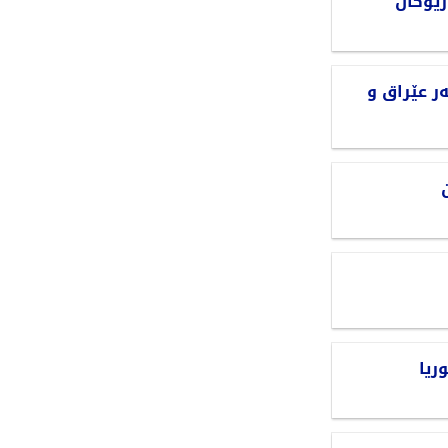
ریۆکان
ر عێراق و
ریا