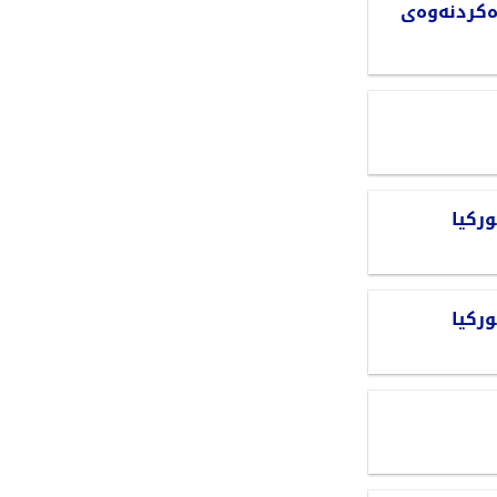
دەکردنەوەی
رکیا
رکیا