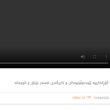
گۆڕانکارییە نێودەوڵيتییەکان و کاریگەری لەسەر عێراق و ناوچەکە
709 جار بینراوە
13/04/2025