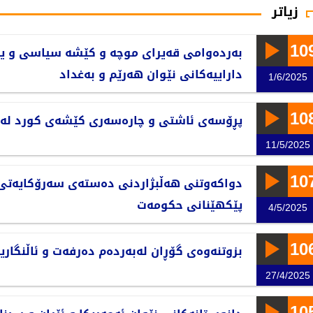
زیاتر
10
بەردەوامی قەیرای موچە و کێشە سیاسی و ی
داراییەکانی نێوان هەرێم و بەغداد
1/6/2025
10
پڕۆسەی ئاشتی و چارەسەری کێشەی کورد لە ت
11/5/2025
10
دواکەوتنی هەڵبژاردنی دەستەی سەرۆکایەتی 
پێکهێنانی حکومەت
4/5/2025
10
بزوتنەوەی گۆڕان لەبەردەم دەرفەت و ئاڵنگارید
27/4/2025
10