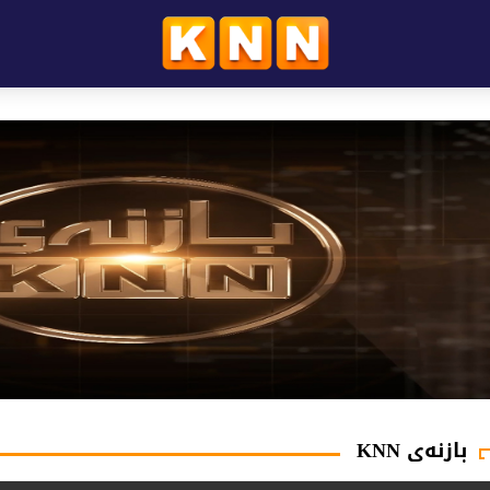
بازنەی KNN