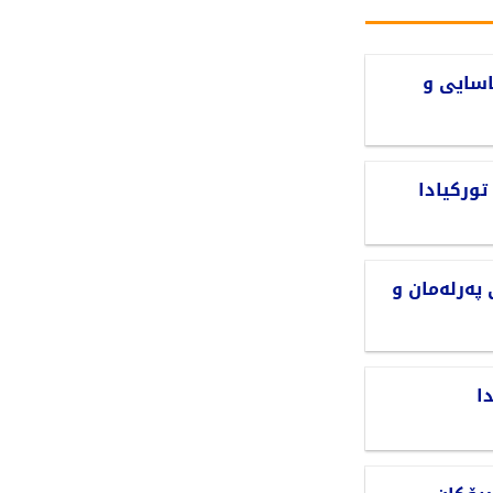
اسایی و
ورکیادا
پەرلەمان و
ا