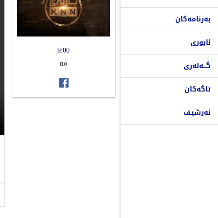
بەرنامەکان
ئابوری
9:00
no
گـــەلەری
تاگەکان
ئەرشیف