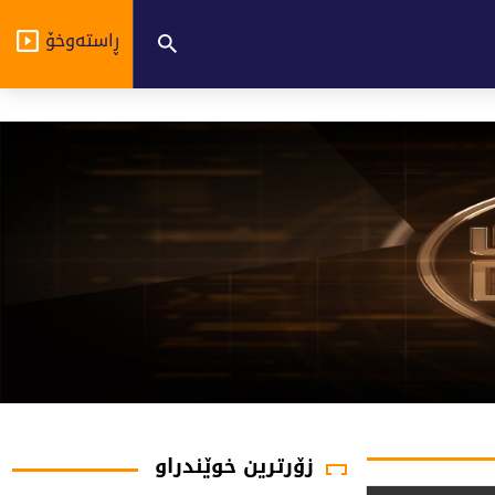
ڕاستەوخۆ
زۆرترین خوێندراو