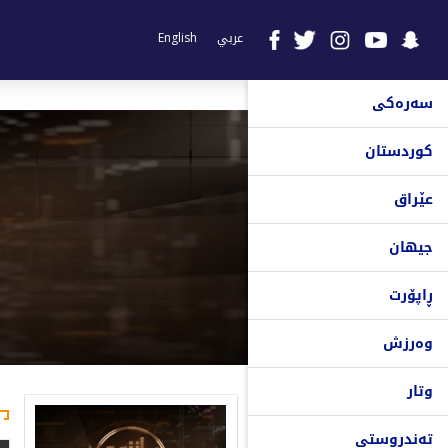
عربي
English
سەرەکی
کوردستان
عێراق
جیهان
ڕاپۆرت
وەرزش
وتار
تەندروستی