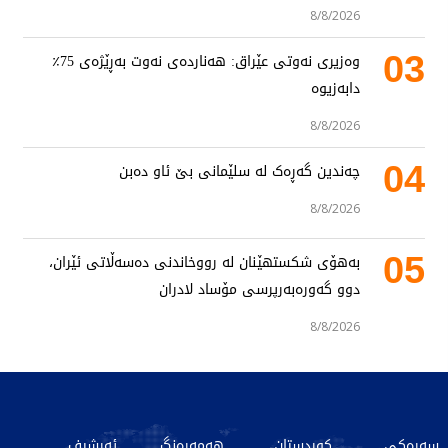
8/8/2026
03
وەزیری نەوتی عێراق: هەناردەی نەوت بەڕێژەی 75٪
دابەزیوە
8/8/2026
04
چەندین گەڕەک لە سلێمانی بێ ئاو دەبن
8/8/2026
05
بەهۆی شکستهێنان لە رووخاندنی دەسەڵاتی ئێران،
دوو گەورەبەرپرسی مۆساد لادران
8/8/2026
سەرەکی
کوردستان
هەمەڕەنگ
ئەرشیف