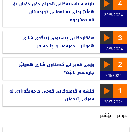
4
پارتە سیاسییەکانی هەرێم چۆن خۆیان بۆ
هەڵبژاردنی پەرلەمانی کوردستان
29/8/2024
ئامادەکردوە
3
هۆکارەکانی پیسبونی ژینگەی شاری
هەولێر... دەرفەت و چارەسەر
13/8/2024
2
بۆچی قەیرانی کەمئاوی شاری هەولێر
چارەسەر نابێت؟
7/8/2024
1
کێشە و گرفتەکانی کەمی خزمەتگوزاری لە
قەزای پێنجوێن
26/7/2024
دواتر
1
پێشتر