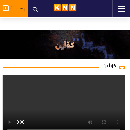
ڕاستەوخۆ
کۆڵین