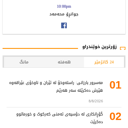
10:00pm
جوانڕۆ محەمەد
زۆرترین خوێندراو
24 کاتژمێر
هەفتە
مانگ
01
مەسرور بارزانی: راستەوخۆ لە ئێران و ناوخۆی عێراقەوە
هێرش دەکرێتە سەر هەرێم
8/8/2026
02
گۆڕانکاری لە دۆسیەی ئەمنی کەرکوک و خورماتوو
دەکرێت