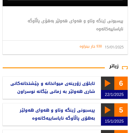
پیسبونی ژینگە وئاو و هەوای هەولێر بەهۆی پاڵآوگە
نایاساییەکانەوە
930 جار بینراوە
15/01/2025
زیاتر
6
تابلۆی زۆرینەی میوانخانە و چێشتخانەکانی
شاری هەولێر بە زمانی بێگانە نوسراون
22/1/2025
5
پیسبونی ژینگە وئاو و هەوای هەولێر
بەهۆی پاڵآوگە نایاساییەکانەوە
15/1/2025