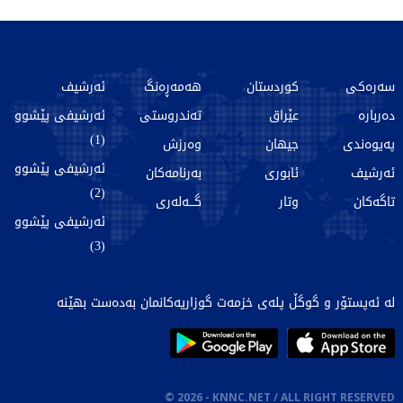
سەرەکی
کوردستان
هەمەڕەنگ
ئەرشیف
دەربارە
عێراق
تەندروستی
ئەرشیفی پێشوو
(1)
پەیوەندی
جیهان
وەرزش
ئەرشیفی پێشوو
ئەرشیف
ئابوری
بەرنامەکان
(2)
تاگەکان
وتار
گـــەلەری
ئەرشیفی پێشوو
(3)
لە ئەپستۆر و گوگڵ پلەی خزمەت گوزاریەکانمان بەدەست بهێنە
©
2026
- KNNC.NET / ALL RIGHT RESERVED