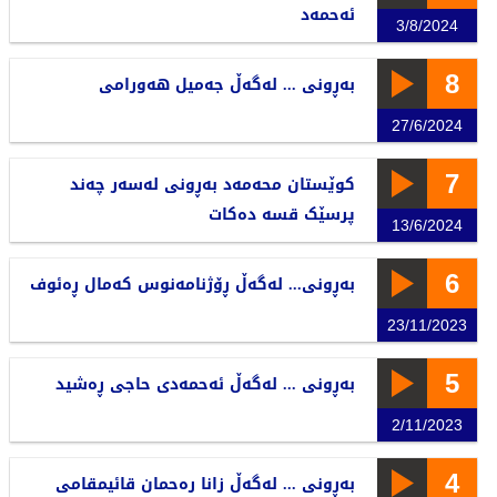
ئەحمەد
3/8/2024
8
بەڕونی ... لەگەڵ جەمیل هەورامی
27/6/2024
7
کوێستان محەمەد بەڕونی لەسەر چەند
پرسێک قسە دەکات
13/6/2024
6
بەڕونی... لەگەڵ ڕۆژنامەنوس کەمال ڕەئوف
23/11/2023
5
بەڕونی ... لەگەڵ ئەحمەدی حاجی ڕەشید
2/11/2023
4
بەڕونی ... لەگەڵ زانا رەحمان قائیمقامی