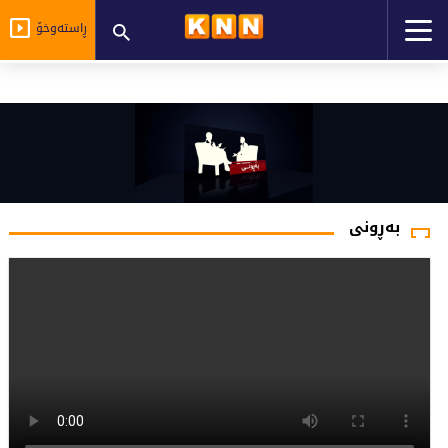
ڕاستەوخۆ
بەڕونی