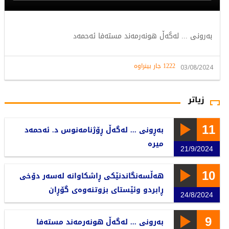
بەرونی ... لەگەڵ هونەرمەند مستەفا ئەحمەد
1222 جار بینراوە
03/08/2024
زیاتر
11
بەڕونی ... لەگەڵ ڕۆژنامەنوس د. ئەحمەد
میرە
21/9/2024
10
هەڵسەنگاندنێکی ڕاشکاوانە لەسەر دۆخی
ڕابردو وئێستای بزوتنەوەی گۆڕان
24/8/2024
9
بەرونی ... لەگەڵ هونەرمەند مستەفا