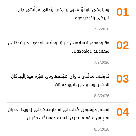
01
وەزارەتی ناوخۆ مەرج و نرخی پێدانی مۆڵەتی جام
تاریکی بڵاوکردەوە
7/8/2026
02
مقاوەمەی ئیسلامیی عێراق وەڵامدانەوەی هێرشەکانی
سعودییە دوادەخەین
7/8/2026
03
ئەرشەد ساڵحی داوای هێشتنەوەی هێزە فیدراڵییەکان
لە کەرکوک و خورماتوو دەکات
8/8/2026
04
لەسەر دۆسیەی گەندەڵی لە دابەشکردنی زەویدا، دەیان
بەرپرس و فەرمانبەری ناسریە دەستگیردەکرێن
8/8/2026