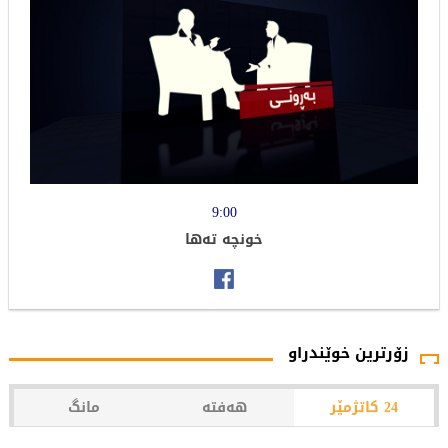
9:00
خونچە تەها
زۆرترین خوێندراو
24 کاتژمێر
هەفتە
مانگ