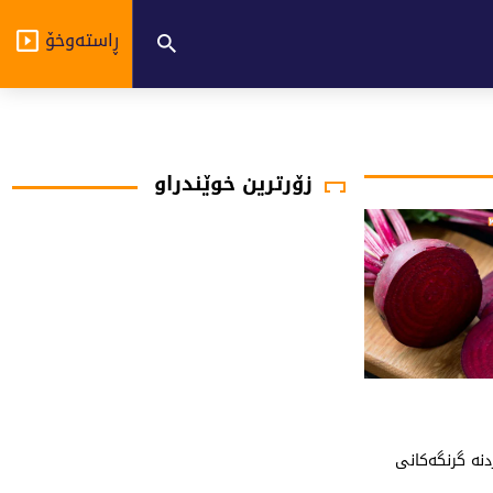
ڕاستەوخۆ
زۆرترین خوێندراو
ردنه‌ گرنگه‌كانی