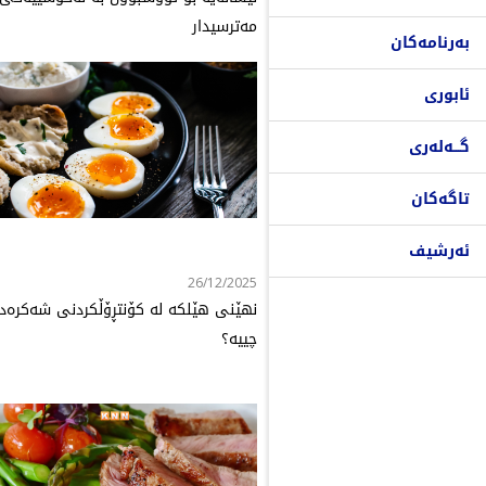
مەترسیدار
بەرنامەکان
ئابوری
گـــەلەری
تاگەکان
ئەرشیف
26/12/2025
نهێنی هێلکە لە کۆنتڕۆڵکردنی شەکرەدا
چییە؟