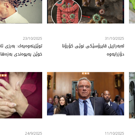
23/10/2025
31/10/2025
له‌به‌رازیل ڤایرۆسێكی نوێی كۆرۆنا
توێژینه‌وه‌یه‌ك: به‌رزی
دۆزرایه‌وه‌
خوێن په‌یوه‌ندی به‌زه‌هایم
24/9/2025
11/10/2025