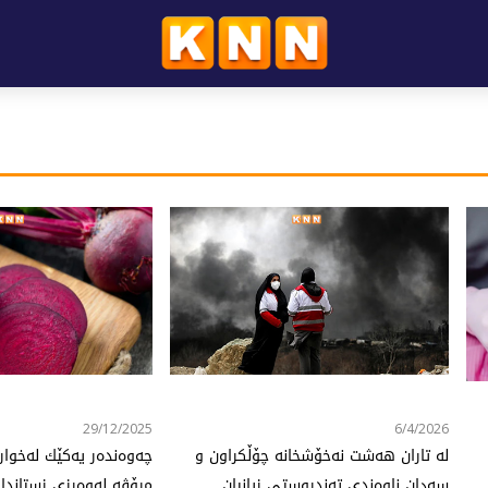
29/12/2025
6/4/2026
لە تاران هەشت نەخۆشخانە چۆڵکراون و
چه‌وه‌نده‌ر یه‌كێك له‌خوا
سەدان ناوەندی تەندروستی زیانیان
مرۆڤه‌ له‌وه‌رزی زستاندا