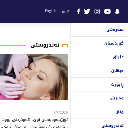
عربي
English
سەرەکی
کوردستان
تەندروستی
عێراق
جیهان
ڕاپۆرت
وەرزش
وتار
7/7/2026
توێژینەوەیەکی نوێ: هەوکردنی پووک
تەندروستی
نیشانەیە بۆ تووشبوون بە نەخۆشییەکی