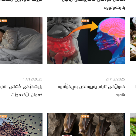
بەرکەوتووە
17/12/2025
21/12/2025
خه‌ونێكی ئارام په‌یوه‌ندی به‌ڕیخۆڵه‌وه‌
پزیشكێكی گشتی: له‌ز
هه‌یه‌
خه‌وتن تێكده‌چێت