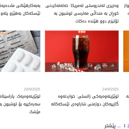
از
وەزیری تەندروستی ئەمریکا: خەتەنەکردنی
بەبەكارهێنانی ماددەیە
کوڕان بە منداڵی مەترسی توشبون بە
ئێسكەكان بەهێزو پتەو 
ئۆتیزم دوو هێندە دەکات
20/9/2025
24/9/2025
ە
توێژینەوەیەکی زانستی: خواردنەوە
توێژینەوەیەک: پاراسیت
گازییەکان دوژمنی شاراوەی ئێسکەکانە
سەرەکییە بۆ توشبون بە
مێشک
1
...
پێشتر