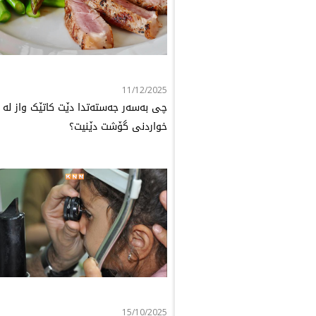
11/12/2025
چی بەسەر جەستەتدا دێت کاتێک واز لە
خواردنی گۆشت دێنیت؟
15/10/2025