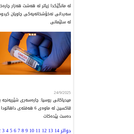
لە مانگێکدا زیاتر لە هەشت هەزار چارەخو
سەردانی نەخۆشخانەیەکی چاویان کردوە
لە سلێمانی
24/9/2025
میدیاکانی روسیا: چارەسەری شێرپەنجە ب
ڤاکسین لە ماوەی 6 هەفتەی داهاتودا
دەست پێدەکات
دواتر
14
13
12
11
10
9
8
7
6
5
4
3
2