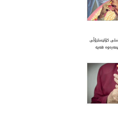
 ئاستی کۆلیسترۆڵی
ه‌ره‌وه‌ هه‌یه‌