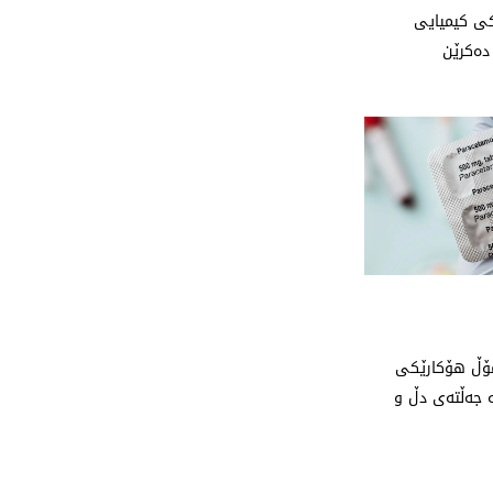
كی كیمیایی
دەكرێن
امۆڵ هۆکارێکی
 جەڵتەی دڵ و