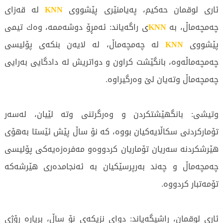
ئاری لوقمان حەكیم، پەیامنێری پێشووی
KNN
لە قەزای
چەمچەماڵ، بە
KNN
ی راگەیاند: ئەمڕۆ دوشەممە، وەك تیمی
پێشووی
KNN
لە چەمچەماڵ، لە لایەن بنكەی پۆلیسی
چەمچەماڵەوە، بانگێشت كراون و دواتریش لە دادگایی بەرایی
چەمچەماڵ وتەیان لێ وەرگیراوە.
وتیشی: بانگهێشتكردن و وەرگرتنی وتە لێیان، لەسەر
تۆماركردنی سكاڵایەكیان بووە، كە نۆ ساڵ پێش ئێستا بەهۆی
هێرشكردنە سەریان تۆماریان كردووە‌و مەفرەزەیەكی پۆلیسی
چەمچەماڵ و چەند بەرپرسێكیان بە ئەنجامدەری هێرشەكە
تۆمەتبار كردووە.
ئاری لوقمان، راشیگەیاند: دوای نزیكەی نۆ ساڵ، بڕیارە رۆژی