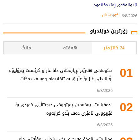
لێدوانەکەی ڕەتدەکاتەوە
کوردستان
6/8/2026
زۆرترین خوێندراو
24 کاتژمێر
هەفتە
مانگ
01
حکومەتی هەرێم بڕیارەکەی دانا غاز و کرێسنت پترۆلیۆم
بۆ ناردنی غاز بۆ عێراق بە تاکلایەنە وەسف دەکات
6/8/2026
02
"دەفیانە".. یەکەمین پەرتووکی دیجیتاڵیی کوردی بۆ
فێربوونی ئامێری دەف بڵاو کرایەوە
6/8/2026
وەزارەتی ناوخۆ مەرج و نرخی پێدانی مۆڵەتی جام