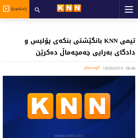
ڕاستەوخۆ
تیمی KNN بانگێشتی بنكەی پۆلیس و
دادگای بەرایی چەمچەماڵ دەكرێن
کوردستان
08:48 - 18/03/2019