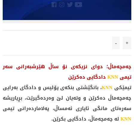
-
+
چەمچەماڵ؛ دوای نزیكەی نۆ ساڵ هێرشبەرانی سەر
تیمی
KNN
دادگایی دەكرێن
تیمێكی
KNN
، بانگێشتی بنكەی پۆلیس و دادگای بەرایی
چەمچەماڵ دەكرێن و وتەیان لێ وەردەگیرێت، بڕیاریشە
سەرەتای مانگی ئایاری ئەمساڵ، پەلاماردەرانی تیمی
KNN
لە چەمچەماڵ، دادگایی بكرێن.