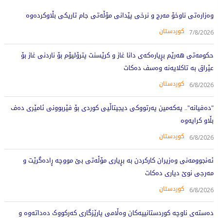
وەزارەتی ناوخۆ مەرج و نرخی پێدانی مۆڵەتی جام تاریکی بڵاوکردەوە
کوردستان
7/8/2026
حکومەتی هەرێم بڕیارەکەی دانا غاز و کرێسنت پترۆلیۆم بۆ ناردنی غاز بۆ
عێراق بە تاکلایەنە وەسف دەکات
کوردستان
6/8/2026
"دەفیانە".. یەکەمین پەرتووکی دیجیتاڵیی کوردی بۆ فێربوونی ئامێری دەف
بڵاو کرایەوە
کوردستان
6/8/2026
ئەنجوومەنی وەزیران کارکردن بە بڕیاری مۆڵەتی بێ مووچە ڕادەگرێت و
مەرجی نوێ دیاری دەکات
کوردستان
6/8/2026
دەستەی ناوچە کوردستانییەکان وەڵامی پارێزگاری کەرکووک دەداتەوە و