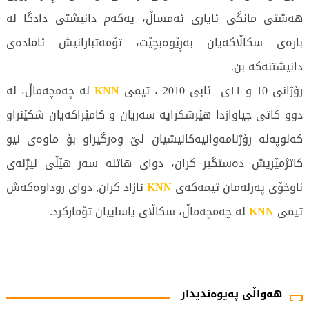
هەشتی مانگی ئایاری ئەمساڵ، یەكەم دانیشتی دادگا لە
بارەی سكاڵاكەیان بەڕێوەبچێت، تۆمەتبارانیش ئامادەی
دانیشتنەكە بن.
رۆژانی 10 و 11ی ئابی 2010 ، تیمی
KNN
لە چەمچەماڵ، لە
دوو كاتی جیاوازدا هێرشكرایە سەریان و كامێراكەیان شكێنراو
كەلوپەلە رۆژنامەوانیەكانیشیان لێ وەرگیراو بۆ ماوەی نیو
كاتژمێریش دەستگیر كران، دوای هاتنە سەر هێڵی لیژنەی
ناوخۆی پەرلەمان تیمەكەی
KNN
ئازاد كران, دوای روداوەكەش
تیمی
KNN
لە چەمچەماڵ، سكاڵای یاساییان تۆماركرد.
3700 جار خوێندراوەتەوە
هەواڵی پەیوەندیدار