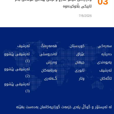
03
تاریکی بڵاوکردەوە
7/8/2026
سەرەکی
کوردستان
هەمەڕەنگ
ئەرشیف
دەربارە
عێراق
تەندروستی
ئەرشیفی پێشوو
(1)
پەیوەندی
جیهان
وەرزش
ئەرشیفی پێشوو
ئەرشیف
ئابوری
بەرنامەکان
(2)
تاگەکان
وتار
گـــەلەری
ئەرشیفی پێشوو
(3)
لە ئەپستۆر و گوگڵ پلەی خزمەت گوزاریەکانمان بەدەست بهێنە